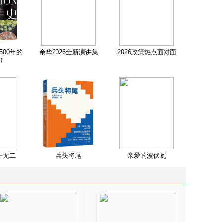
500年的
余华2026全新演讲集
2026政策热点面对面
）
一无二
兵头将尾
亲爱的波伏瓦