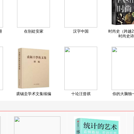
册
在别处安家
汉字中国
时尚史（跨越2
时尚史诗
裘锡圭学术文集续编
十论汪曾祺
你的大脑独