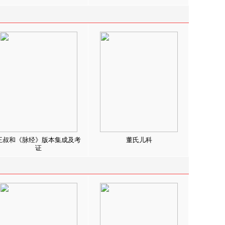
王叔和《脉经》版本集成及考
董氏儿科
证