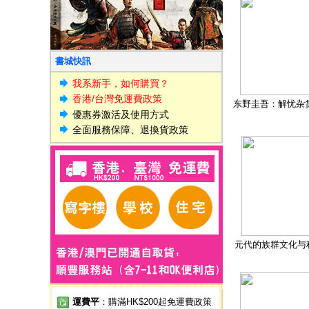
書城快訊
我系新手，如何購買？
香港/台灣免運費政策
东野圭吾：解忧杂
優惠券激活及使用方式
全面服務保障、退換貨政策
元代的族群文化与
運費平
：購滿HK$200起免運費政策