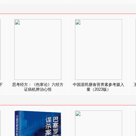
下
思考经方：《伤寒论》六经方
中国居民膳食营养素参考摄入
证病机辨治心悟
量（2023版）