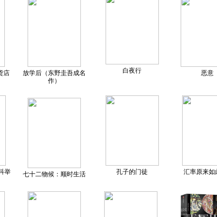
白夜行
货店
放学后（东野圭吾成名
恶意
作）
科举
孔子的门徒
汇率原来如
七十二物候：顺时生活