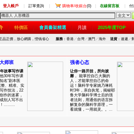
登入帳戶
|
訂單查詢
|
購物車/收銀台
(0)
|
在線留言板
|
付
介
特價區
會員書架精選
月讀
2025年度TOP
，正品正價，放心網購，悭钱省心
服務
：香港
／
台灣
／
澳門
／
海外
送貨
：速遞
／
大师班
强者心态
0年故事写作课
让你一路开挂，所向披
他30年写作课
靡
， 能掌控自己大脑的
知名“剧本医
人，才能掌控自己的命
完整、精准、实
运！脑科学专家姚乃琳耗
写作技法，22
时3年，亲自执笔，揭秘耶
创作的迷雾，
鲁大学脑科学博士后的强
成别人写不出
者法则，用通俗的语言拆
……...
解复杂的脑科学原理，一
看就懂，一用就灵。。...