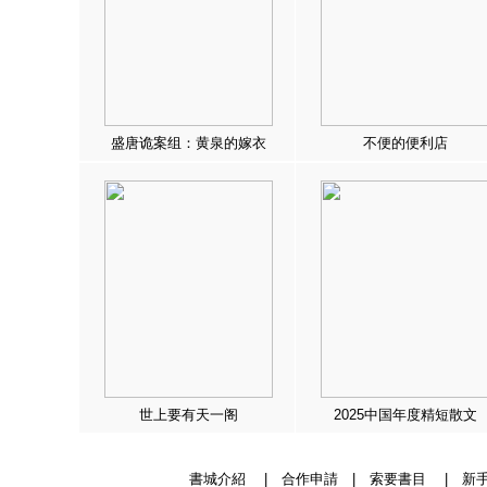
盛唐诡案组：黄泉的嫁衣
不便的便利店
世上要有天一阁
2025中国年度精短散文
書城介紹
|
合作申請
|
索要書目
|
新