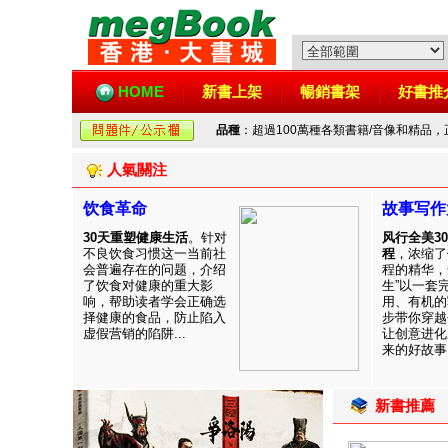
HOME
新書上架
暢銷書架
好書推
品種
：超過100萬種各類書籍/音像和精品
人氣關注
饮食革命
故事写作
30天重塑健康生活
。针对
风行全美3
不良饮食习惯这一当前社
程
，浓缩了
会普遍存在的问题，介绍
程的精华，
了饮食对健康的重大影
生”以一套
响，帮助读者学会正确选
用、有机的
择健康的食品，防止陷入
步带你穿越
虚假营销的陷阱...
让创意进化
来的好故事！
新書推薦