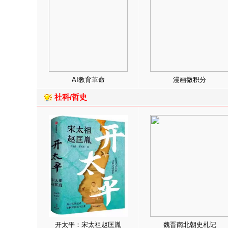
AI教育革命
漫画微积分
社科/哲史
开太平：宋太祖赵匡胤
魏晋南北朝史札记