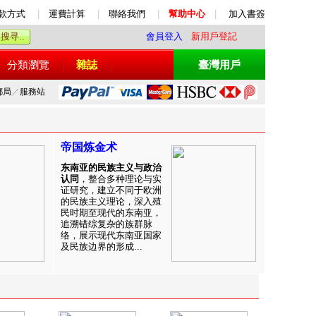
款方式
|
運費計算
|
聯絡我們
|
幫助中心
|
加入書簽
會員登入
新用戶登記
分類瀏覽
雜誌
臺灣用戶
郵局
／
服務站
帝国炼金术
东南亚的民族主义与政治
认同
，整合多种理论与实
证研究，建立不同于欧洲
的民族主义理论，深入殖
民时期至现代的东南亚，
追溯错综复杂的族群脉
络，展示现代东南亚国家
及民族边界的形成...