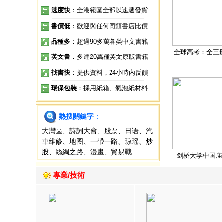
速度快
：全港範圍全部以速遞發貨
書價低
：歡迎與任何同類書店比價
品種多
：超過90多萬各类中文書籍
全球高考：全三
英文書
：多達20萬種英文原版書籍
找書快
：提供資料，24小時內反饋
環保包裝
：採用紙箱、氣泡紙材料
熱搜關鍵字
：
大灣區
、
詩詞大會
、
股票
、
日语
、
汽
車維修
、
地图
、
一帶一路
、
琼瑶
、
炒
股
、
絲綢之路
、
漫畫
、
貿易戰
剑桥大学中国庙
專業/技術