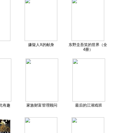
嫌疑人X的献身
东野圭吾笑的世界（全
4册）
此有趣
家族财富管理顾问
最后的江湖戏班