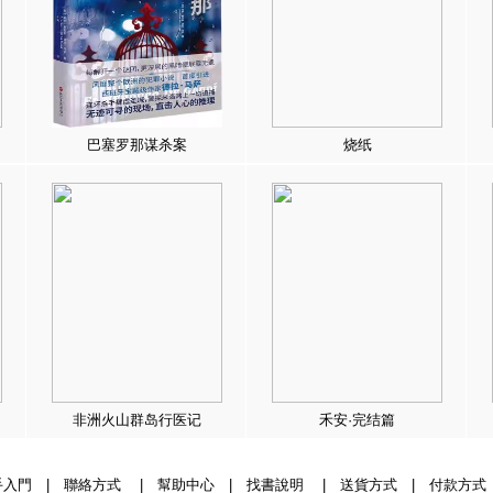
巴塞罗那谋杀案
烧纸
非洲火山群岛行医记
禾安·完结篇
手入門
|
聯絡方式
|
幫助中心
|
找書說明
|
送貨方式
|
付款方式