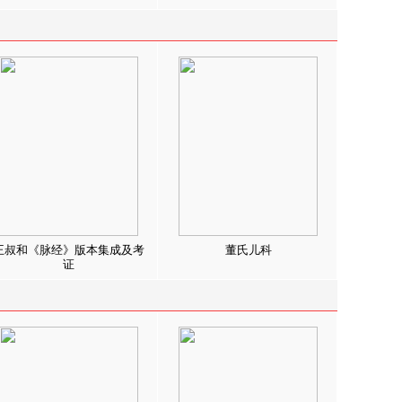
王叔和《脉经》版本集成及考
董氏儿科
证