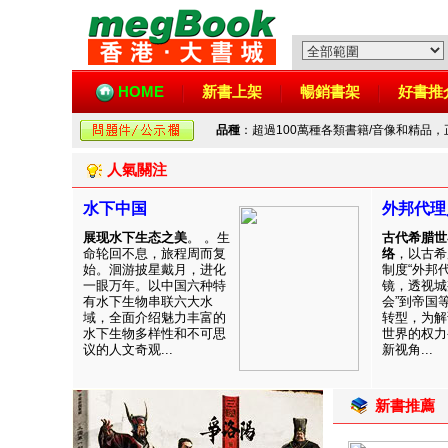
HOME
新書上架
暢銷書架
好書推
品種
：超過100萬種各類書籍/音像和精品
人氣關注
水下中国
外邦代理
展现水下生态之美
。 。生
古代希腊世
命轮回不息，旅程周而复
络
，以古希
始。洄游披星戴月，进化
制度“外邦
一眼万年。以中国六种特
镜，透视城
有水下生物串联六大水
会”到帝国
域，全面介绍魅力丰富的
转型，为解
水下生物多样性和不可思
世界的权力
议的人文奇观...
新视角...
新書推薦