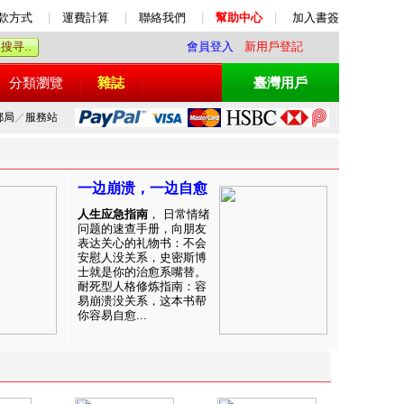
款方式
|
運費計算
|
聯絡我們
|
幫助中心
|
加入書簽
會員登入
新用戶登記
分類瀏覽
雜誌
臺灣用戶
郵局
／
服務站
一边崩溃，一边自愈
人生应急指南
， 日常情绪
问题的速查手册，向朋友
表达关心的礼物书：不会
安慰人没关系，史密斯博
士就是你的治愈系嘴替。
耐死型人格修炼指南：容
易崩溃没关系，这本书帮
你容易自愈...