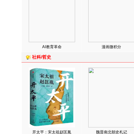
AI教育革命
漫画微积分
社科/哲史
开太平：宋太祖赵匡胤
魏晋南北朝史札记