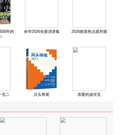
500年的
余华2026全新演讲集
2026政策热点面对面
）
一无二
兵头将尾
亲爱的波伏瓦