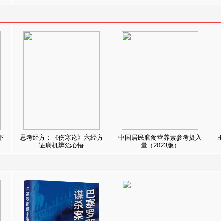
下
思考经方：《伤寒论》六经方
中国居民膳食营养素参考摄入
证病机辨治心悟
量（2023版）