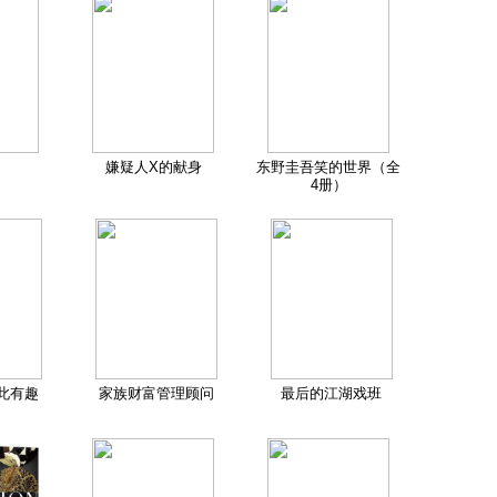
嫌疑人X的献身
东野圭吾笑的世界（全
4册）
此有趣
家族财富管理顾问
最后的江湖戏班