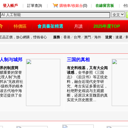
登入帳戶
|
訂單查詢
|
購物車/收銀台
(0)
|
在線留言板
|
付
介
特價區
會員書架精選
月讀
2025年度TOP
，正品正價，放心網購，悭钱省心
服務
：香港
／
台灣
／
澳門
／
海外
送貨
：速遞
／
人制与城邦
三国的真相
界的制度网
有史料根基，又有大众阅
腊重要的荣誉
读感
，全书参照《三国
代理人制”为透
志》《后汉书》等正统史
邦从“无政府社
料，融合近现代史学研
等级秩序的根本
究、考古实证多重佐证，
读古代地中海
杜绝野史戏说与主观臆
变迁提供了全
断，还原汉末至魏晋的真
实宏大历史图景...