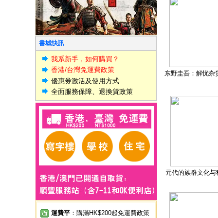
書城快訊
我系新手，如何購買？
香港/台灣免運費政策
东野圭吾：解忧杂
優惠券激活及使用方式
全面服務保障、退換貨政策
元代的族群文化与
運費平
：購滿HK$200起免運費政策