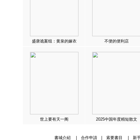
盛唐诡案组：黄泉的嫁衣
不便的便利店
世上要有天一阁
2025中国年度精短散文
書城介紹
|
合作申請
|
索要書目
|
新