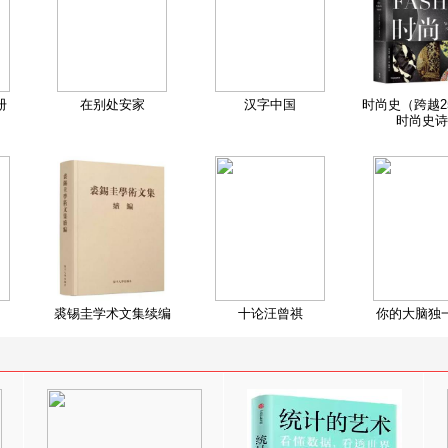
册
在别处安家
汉字中国
时尚史（跨越2
时尚史诗
裘锡圭学术文集续编
十论汪曾祺
你的大脑独