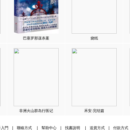
巴塞罗那谋杀案
烧纸
非洲火山群岛行医记
禾安·完结篇
手入門
|
聯絡方式
|
幫助中心
|
找書說明
|
送貨方式
|
付款方式