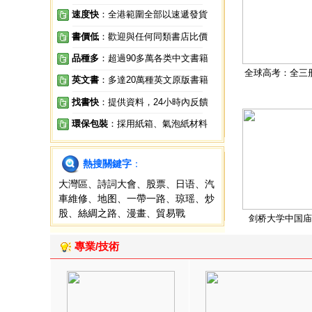
速度快
：全港範圍全部以速遞發貨
書價低
：歡迎與任何同類書店比價
品種多
：超過90多萬各类中文書籍
全球高考：全三
英文書
：多達20萬種英文原版書籍
找書快
：提供資料，24小時內反饋
環保包裝
：採用紙箱、氣泡紙材料
熱搜關鍵字
：
大灣區
、
詩詞大會
、
股票
、
日语
、
汽
車維修
、
地图
、
一帶一路
、
琼瑶
、
炒
股
、
絲綢之路
、
漫畫
、
貿易戰
剑桥大学中国庙
專業/技術