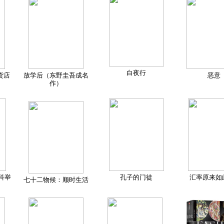
白夜行
货店
放学后（东野圭吾成名
恶意
作）
科举
孔子的门徒
汇率原来如
七十二物候：顺时生活