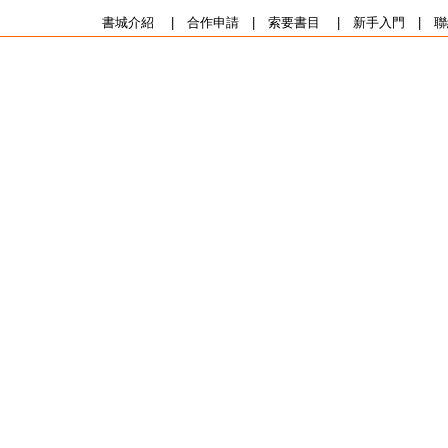
書城介紹
|
合作申請
|
索要書目
|
新手入門
|
聯