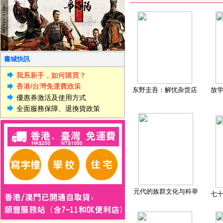
書城快訊
我系新手，如何購買？
香港/台灣免運費政策
东野圭吾：解忧杂货店
放
優惠券激活及使用方式
全面服務保障、退換貨政策
元代的族群文化与科举
七