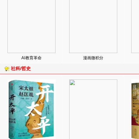
AI教育革命
漫画微积分
社科/哲史