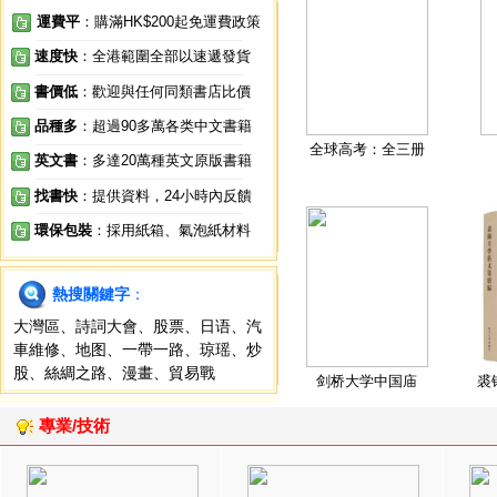
運費平
：購滿HK$200起免運費政策
速度快
：全港範圍全部以速遞發貨
書價低
：歡迎與任何同類書店比價
品種多
：超過90多萬各类中文書籍
全球高考：全三册
英文書
：多達20萬種英文原版書籍
找書快
：提供資料，24小時內反饋
環保包裝
：採用紙箱、氣泡紙材料
熱搜關鍵字
：
大灣區
、
詩詞大會
、
股票
、
日语
、
汽
車維修
、
地图
、
一帶一路
、
琼瑶
、
炒
股
、
絲綢之路
、
漫畫
、
貿易戰
剑桥大学中国庙
裘
專業/技術