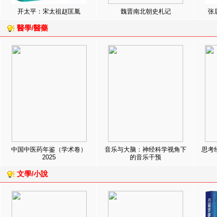
开太平：宋太祖赵匡胤
魏晋南北朝史札记
张
醫學/醫藥
中国中医药年鉴（学术卷）
音乐与大脑：神经科学视角下
思考
2025
的音乐干预
文學/小說