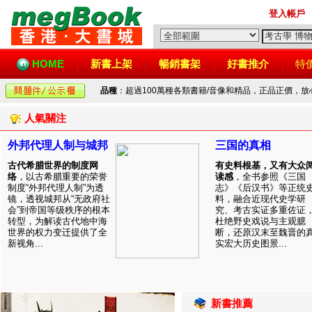
登入帳戶
HOME
新書上架
暢銷書架
好書推介
特
品種
：超過100萬種各類書籍/音像和精品，正品正價，
人氣關注
外邦代理人制与城邦
三国的真相
古代希腊世界的制度网
有史料根基，又有大众
络
，以古希腊重要的荣誉
读感
，全书参照《三国
制度“外邦代理人制”为透
志》《后汉书》等正统
镜，透视城邦从“无政府社
料，融合近现代史学研
会”到帝国等级秩序的根本
究、考古实证多重佐证
转型，为解读古代地中海
杜绝野史戏说与主观臆
世界的权力变迁提供了全
断，还原汉末至魏晋的
新视角...
实宏大历史图景...
新書推薦