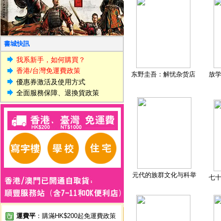
書城快訊
我系新手，如何購買？
香港/台灣免運費政策
东野圭吾：解忧杂货店
放
優惠券激活及使用方式
全面服務保障、退換貨政策
元代的族群文化与科举
七
運費平
：購滿HK$200起免運費政策