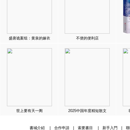
盛唐诡案组：黄泉的嫁衣
不便的便利店
世上要有天一阁
2025中国年度精短散文
書城介紹
|
合作申請
|
索要書目
|
新手入門
|
聯