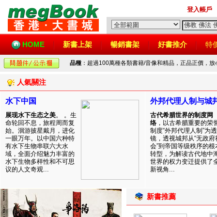
登入帳戶
HOME
新書上架
暢銷書架
好書推介
特
品種
：超過100萬種各類書籍/音像和精品，正品正價，
人氣關注
水下中国
外邦代理人制与城
展现水下生态之美
。 。生
古代希腊世界的制度网
命轮回不息，旅程周而复
络
，以古希腊重要的荣
始。洄游披星戴月，进化
制度“外邦代理人制”为透
一眼万年。以中国六种特
镜，透视城邦从“无政府
有水下生物串联六大水
会”到帝国等级秩序的根
域，全面介绍魅力丰富的
转型，为解读古代地中
水下生物多样性和不可思
世界的权力变迁提供了
议的人文奇观...
新视角...
新書推薦