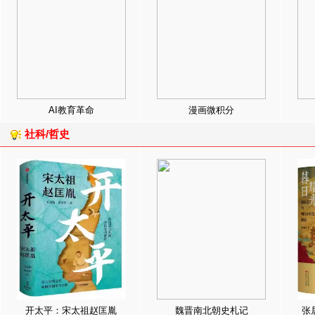
AI教育革命
漫画微积分
社科/哲史
开太平：宋太祖赵匡胤
魏晋南北朝史札记
张