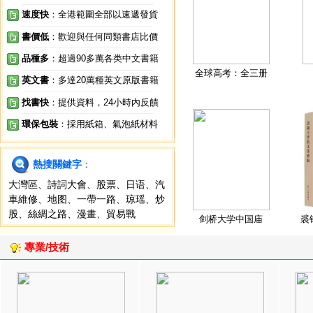
速度快
：全港範圍全部以速遞發貨
書價低
：歡迎與任何同類書店比價
品種多
：超過90多萬各类中文書籍
全球高考：全三册
英文書
：多達20萬種英文原版書籍
找書快
：提供資料，24小時內反饋
環保包裝
：採用紙箱、氣泡紙材料
熱搜關鍵字
：
大灣區
、
詩詞大會
、
股票
、
日语
、
汽
車維修
、
地图
、
一帶一路
、
琼瑶
、
炒
股
、
絲綢之路
、
漫畫
、
貿易戰
剑桥大学中国庙
裘
專業/技術