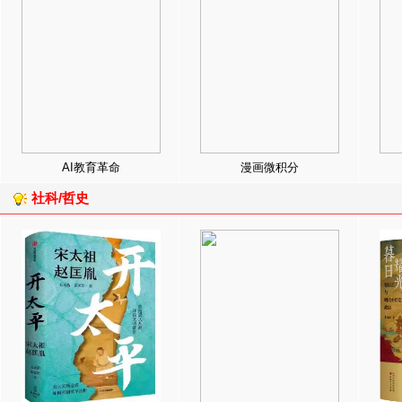
AI教育革命
漫画微积分
社科/哲史