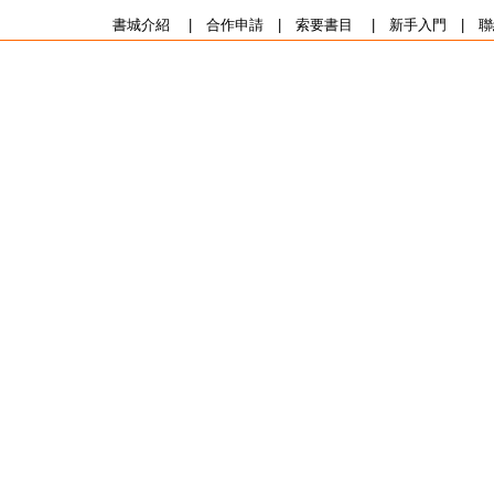
書城介紹
|
合作申請
|
索要書目
|
新手入門
|
聯