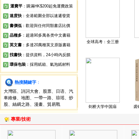
運費平
：購滿HK$200起免運費政策
速度快
：全港範圍全部以速遞發貨
書價低
：歡迎與任何同類書店比價
品種多
：超過90多萬各类中文書籍
全球高考：全三册
英文書
：多達20萬種英文原版書籍
找書快
：提供資料，24小時內反饋
環保包裝
：採用紙箱、氣泡紙材料
熱搜關鍵字
：
大灣區
、
詩詞大會
、
股票
、
日语
、
汽
車維修
、
地图
、
一帶一路
、
琼瑶
、
炒
股
、
絲綢之路
、
漫畫
、
貿易戰
剑桥大学中国庙
裘
專業/技術