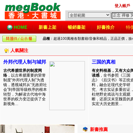
登入帳戶
HOME
新書上架
暢銷書架
好書推介
特
品種
：超過100萬種各類書籍/音像和精品，正品正價，
人氣關注
外邦代理人制与城邦
三国的真相
古代希腊世界的制度网
有史料根基，又有大众
络
，以古希腊重要的荣誉
读感
，全书参照《三国
制度“外邦代理人制”为透
志》《后汉书》等正统
镜，透视城邦从“无政府社
料，融合近现代史学研
会”到帝国等级秩序的根本
究、考古实证多重佐证
转型，为解读古代地中海
杜绝野史戏说与主观臆
世界的权力变迁提供了全
断，还原汉末至魏晋的
新视角...
实宏大历史图景...
新書推薦