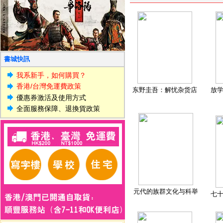
書城快訊
我系新手，如何購買？
香港/台灣免運費政策
东野圭吾：解忧杂货店
放
優惠券激活及使用方式
全面服務保障、退換貨政策
元代的族群文化与科举
七