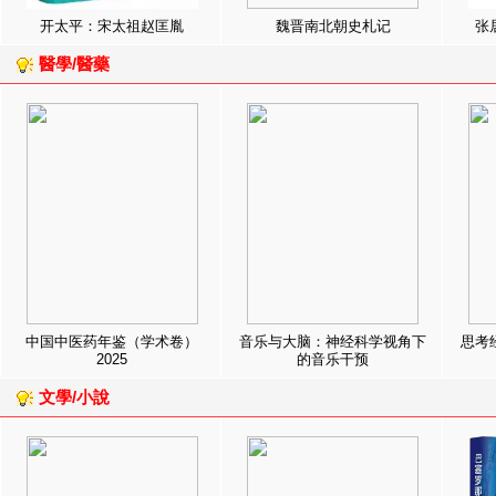
开太平：宋太祖赵匡胤
魏晋南北朝史札记
张
醫學/醫藥
中国中医药年鉴（学术卷）
音乐与大脑：神经科学视角下
思考
2025
的音乐干预
文學/小說