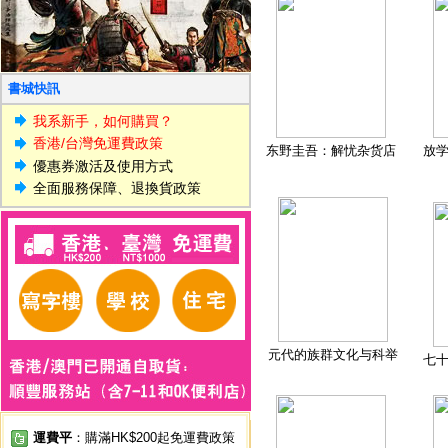
書城快訊
我系新手，如何購買？
香港/台灣免運費政策
东野圭吾：解忧杂货店
放
優惠券激活及使用方式
全面服務保障、退換貨政策
元代的族群文化与科举
七
運費平
：購滿HK$200起免運費政策