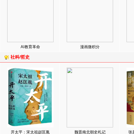
AI教育革命
漫画微积分
社科/哲史
开太平：宋太祖赵匡胤
魏晋南北朝史札记
张