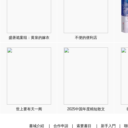
盛唐诡案组：黄泉的嫁衣
不便的便利店
世上要有天一阁
2025中国年度精短散文
書城介紹
|
合作申請
|
索要書目
|
新手入門
|
聯