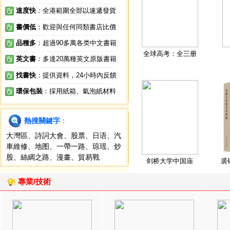
速度快
：全港範圍全部以速遞發貨
書價低
：歡迎與任何同類書店比價
品種多
：超過90多萬各类中文書籍
全球高考：全三册
英文書
：多達20萬種英文原版書籍
找書快
：提供資料，24小時內反饋
環保包裝
：採用紙箱、氣泡紙材料
熱搜關鍵字
：
大灣區
、
詩詞大會
、
股票
、
日语
、
汽
車維修
、
地图
、
一帶一路
、
琼瑶
、
炒
股
、
絲綢之路
、
漫畫
、
貿易戰
剑桥大学中国庙
裘
專業/技術