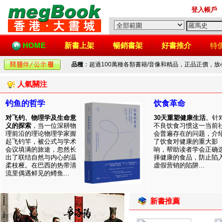
登入帳戶
HOME
新書上架
暢銷書架
好書推介
特
品種
：超過100萬種各類書籍/音像和精品，正品正價，
人氣關注
钓鱼的哲学
饮食革命
对飞钓、物理学及生命意
30天重塑健康生活
。针
义的探索
，当一位深耕物
不良饮食习惯这一当前
理前沿的理论物理学家握
会普遍存在的问题，介
起飞钓竿，被公式与学术
了饮食对健康的重大影
会议填满的旅途，忽然长
响，帮助读者学会正确
出了联结自然与内心的温
择健康的食品，防止陷
柔枝桠。在巴西的热带清
虚假营销的陷阱...
流里偶遇鲜见的鳟鱼...
新書推薦