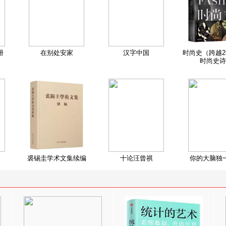
册
在别处安家
汉字中国
时尚史（跨越2
时尚史诗
裘锡圭学术文集续编
十论汪曾祺
你的大脑独