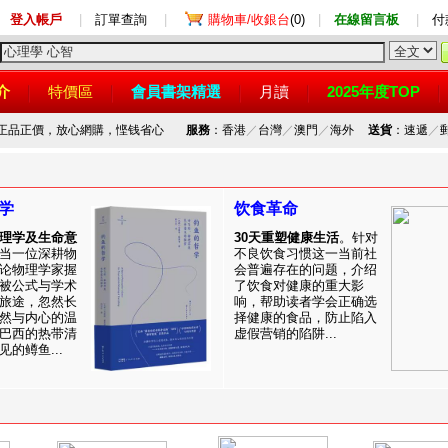
登入帳戶
|
訂單查詢
|
購物車/收銀台
(0)
|
在線留言板
|
付
介
特價區
會員書架精選
月讀
2025年度TOP
，正品正價，放心網購，悭钱省心
服務
：香港
／
台灣
／
澳門
／
海外
送貨
：速遞
／
学
饮食革命
理学及生命意
30天重塑健康生活
。针对
当一位深耕物
不良饮食习惯这一当前社
论物理学家握
会普遍存在的问题，介绍
被公式与学术
了饮食对健康的重大影
旅途，忽然长
响，帮助读者学会正确选
然与内心的温
择健康的食品，防止陷入
巴西的热带清
虚假营销的陷阱...
的鳟鱼...