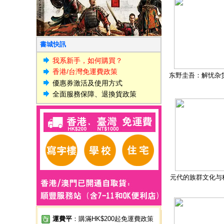
書城快訊
我系新手，如何購買？
香港/台灣免運費政策
东野圭吾：解忧杂
優惠券激活及使用方式
全面服務保障、退換貨政策
元代的族群文化与
運費平
：購滿HK$200起免運費政策