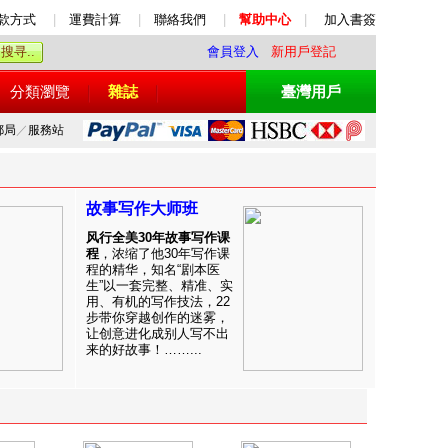
款方式
|
運費計算
|
聯絡我們
|
幫助中心
|
加入書簽
會員登入
新用戶登記
分類瀏覽
雜誌
臺灣用戶
郵局
／
服務站
故事写作大师班
风行全美30年故事写作课
程
，浓缩了他30年写作课
程的精华，知名“剧本医
生”以一套完整、精准、实
用、有机的写作技法，22
步带你穿越创作的迷雾，
让创意进化成别人写不出
来的好故事！……...