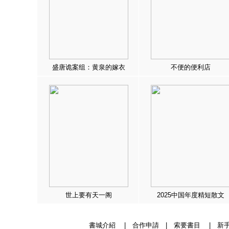
盛唐诡案组：黄泉的嫁衣
不便的便利店
世上要有天一阁
2025中国年度精短散文
書城介紹
|
合作申請
|
索要書目
|
新