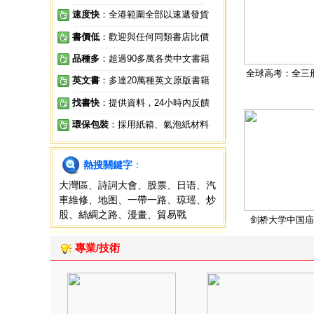
速度快
：全港範圍全部以速遞發貨
書價低
：歡迎與任何同類書店比價
品種多
：超過90多萬各类中文書籍
全球高考：全三
英文書
：多達20萬種英文原版書籍
找書快
：提供資料，24小時內反饋
環保包裝
：採用紙箱、氣泡紙材料
熱搜關鍵字
：
大灣區
、
詩詞大會
、
股票
、
日语
、
汽
車維修
、
地图
、
一帶一路
、
琼瑶
、
炒
股
、
絲綢之路
、
漫畫
、
貿易戰
剑桥大学中国庙
專業/技術