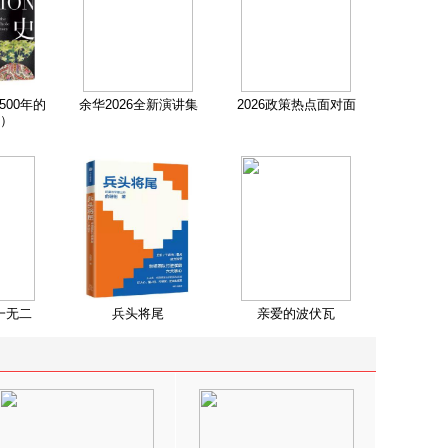
500年的
余华2026全新演讲集
2026政策热点面对面
）
一无二
兵头将尾
亲爱的波伏瓦