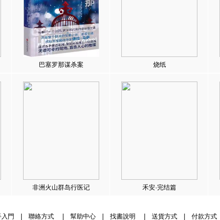
巴塞罗那谋杀案
烧纸
非洲火山群岛行医记
禾安·完结篇
手入門
|
聯絡方式
|
幫助中心
|
找書說明
|
送貨方式
|
付款方式