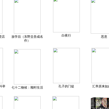
白夜行
货店
放学后（东野圭吾成名
恶意
作）
科举
孔子的门徒
汇率原来如
七十二物候：顺时生活