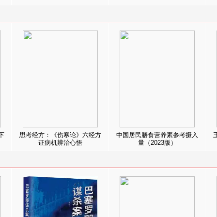
下
思考经方：《伤寒论》六经方
中国居民膳食营养素参考摄入
证病机辨治心悟
量（2023版）