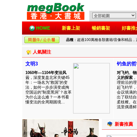
HOME
新書上架
暢銷書架
好書推
品種
：超過100萬種各類書籍/音像和精品
人氣關注
文明3
钓鱼的哲
1060年—1104年变法风
对飞钓、物
云
，深度复盘北宋关键45
义的探索
，
年：一场名为“救国”的变
理前沿的理
法，如何一步步演变成掏
起飞钓竿，
空国运的“制度黑洞”？改革
会议填满的
为什么这么难？一本书看
出了联结自
懂变法的全周期困境...
柔枝桠。在
流里偶遇鲜见
新書推薦