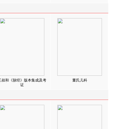
王叔和《脉经》版本集成及考
董氏儿科
证