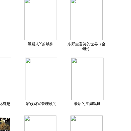
嫌疑人X的献身
东野圭吾笑的世界（全
4册）
此有趣
家族财富管理顾问
最后的江湖戏班