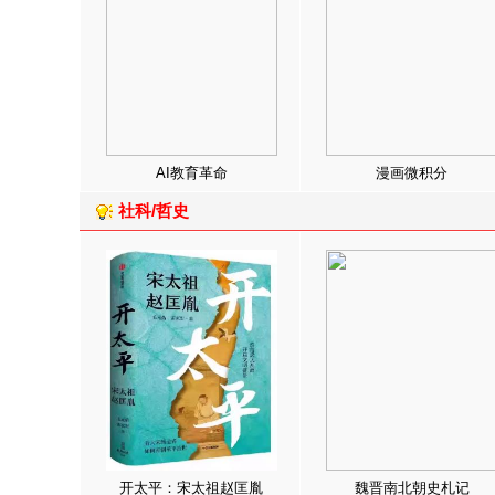
AI教育革命
漫画微积分
社科/哲史
开太平：宋太祖赵匡胤
魏晋南北朝史札记