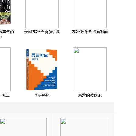
500年的
余华2026全新演讲集
2026政策热点面对面
）
一无二
兵头将尾
亲爱的波伏瓦