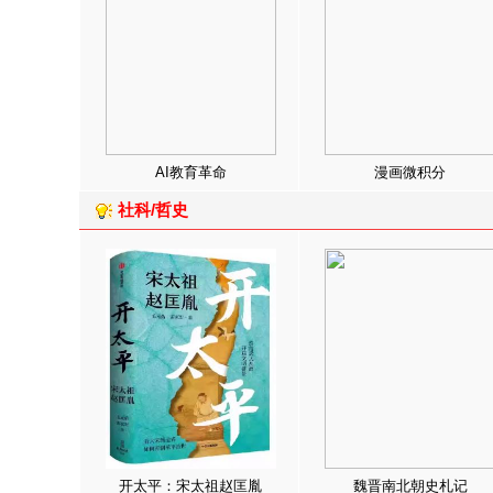
AI教育革命
漫画微积分
社科/哲史
开太平：宋太祖赵匡胤
魏晋南北朝史札记