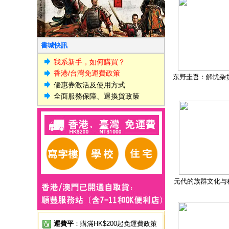
書城快訊
我系新手，如何購買？
香港/台灣免運費政策
东野圭吾：解忧杂
優惠券激活及使用方式
全面服務保障、退換貨政策
元代的族群文化与
運費平
：購滿HK$200起免運費政策