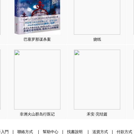
巴塞罗那谋杀案
烧纸
非洲火山群岛行医记
禾安·完结篇
手入門
|
聯絡方式
|
幫助中心
|
找書說明
|
送貨方式
|
付款方式