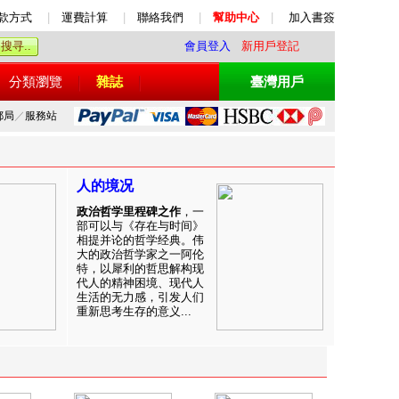
款方式
|
運費計算
|
聯絡我們
|
幫助中心
|
加入書簽
會員登入
新用戶登記
分類瀏覽
雜誌
臺灣用戶
郵局
／
服務站
人的境况
政治哲学里程碑之作
，一
部可以与《存在与时间》
相提并论的哲学经典。伟
大的政治哲学家之一阿伦
特，以犀利的哲思解构现
代人的精神困境、现代人
生活的无力感，引发人们
重新思考生存的意义...