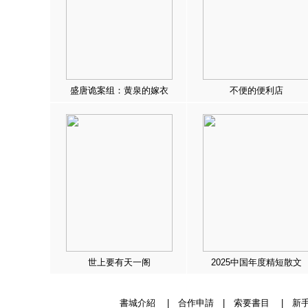
盛唐诡案组：黄泉的嫁衣
不便的便利店
世上要有天一阁
2025中国年度精短散文
書城介紹
|
合作申請
|
索要書目
|
新