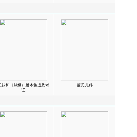
王叔和《脉经》版本集成及考
董氏儿科
证