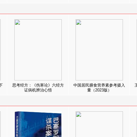
下
思考经方：《伤寒论》六经方
中国居民膳食营养素参考摄入
证病机辨治心悟
量（2023版）