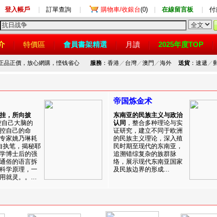
登入帳戶
|
訂單查詢
|
購物車/收銀台
(0)
|
在線留言板
|
付
介
特價區
會員書架精選
月讀
2025年度TOP
，正品正價，放心網購，悭钱省心
服務
：香港
／
台灣
／
澳門
／
海外
送貨
：速遞
／
帝国炼金术
挂，所向披
东南亚的民族主义与政治
控自己大脑的
认同
，整合多种理论与实
控自己的命
证研究，建立不同于欧洲
专家姚乃琳耗
的民族主义理论，深入殖
自执笔，揭秘耶
民时期至现代的东南亚，
学博士后的强
追溯错综复杂的族群脉
通俗的语言拆
络，展示现代东南亚国家
科学原理，一
及民族边界的形成...
就灵。。...