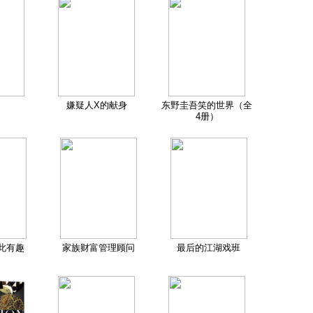
嫌疑人X的献身
东野圭吾笑的世界（全
4册）
此有趣
家族财富管理顾问
最后的江湖戏班