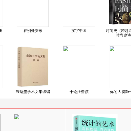
册
在别处安家
汉字中国
时尚史（跨越2
时尚史诗
裘锡圭学术文集续编
十论汪曾祺
你的大脑独