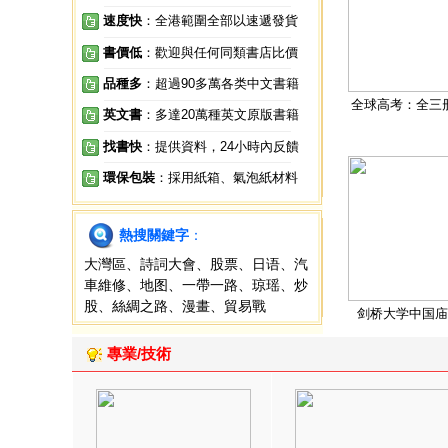
速度快
：全港範圍全部以速遞發貨
書價低
：歡迎與任何同類書店比價
品種多
：超過90多萬各类中文書籍
全球高考：全三
英文書
：多達20萬種英文原版書籍
找書快
：提供資料，24小時內反饋
環保包裝
：採用紙箱、氣泡紙材料
熱搜關鍵字
：
大灣區
、
詩詞大會
、
股票
、
日语
、
汽
車維修
、
地图
、
一帶一路
、
琼瑶
、
炒
股
、
絲綢之路
、
漫畫
、
貿易戰
剑桥大学中国庙
專業/技術