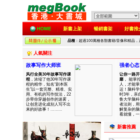
HOME
新書上架
暢銷書架
好書推
品種
：超過100萬種各類書籍/音像和精品
人氣關注
故事写作大师班
强者心态
风行全美30年故事写作课
让你一路开
程
，浓缩了他30年写作课
靡
， 能掌
程的精华，知名“剧本医
人，才能掌
生”以一套完整、精准、实
运！脑科学
用、有机的写作技法，22
时3年，亲
步带你穿越创作的迷雾，
鲁大学脑科
让创意进化成别人写不出
者法则，用
来的好故事！……...
解复杂的脑
看就懂，一用
新書推薦