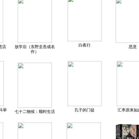
白夜行
货店
放学后（东野圭吾成名
恶意
作）
科举
孔子的门徒
汇率原来如
七十二物候：顺时生活