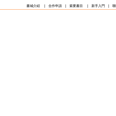
書城介紹
|
合作申請
|
索要書目
|
新手入門
|
聯