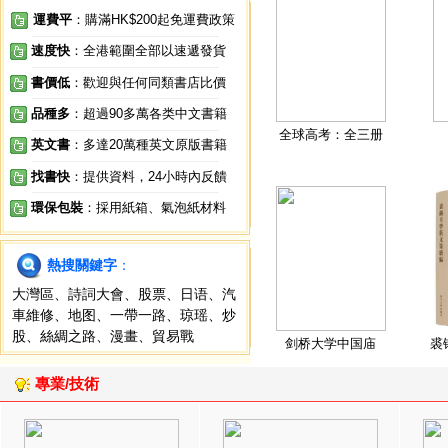
運費平
：購滿HK$200起免運費政策
速度快
：全港範圍全部以速遞發貨
書價低
：歡迎與任何同類書店比價
品種多
：超過90多萬各类中文書籍
全球高考：全三册
英文書
：多達20萬種英文原版書籍
找書快
：提供資料，24小時內反饋
環保包裝
：採用紙箱、氣泡紙材料
熱搜關鍵字
：
大灣區
、
詩詞大會
、
股票
、
日语
、
汽
車維修
、
地图
、
一帶一路
、
琼瑶
、
炒
股
、
絲綢之路
、
漫畫
、
貿易戰
剑桥大学中国庙
裘
專業/技術