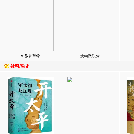
AI教育革命
漫画微积分
社科/哲史