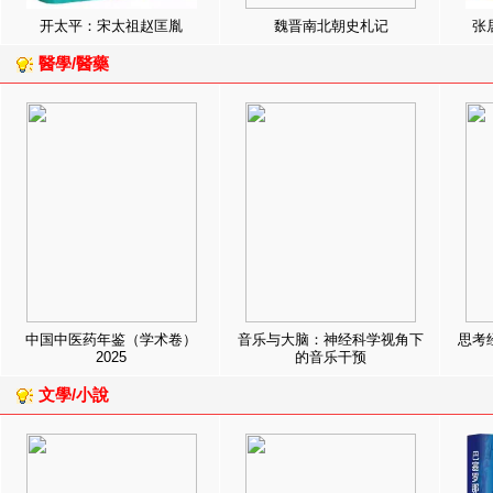
开太平：宋太祖赵匡胤
魏晋南北朝史札记
张
醫學/醫藥
中国中医药年鉴（学术卷）
音乐与大脑：神经科学视角下
思考
2025
的音乐干预
文學/小說