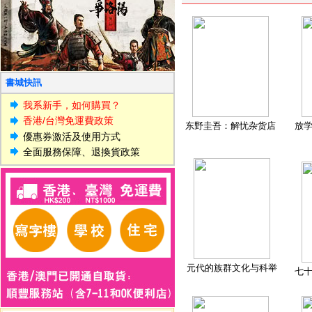
書城快訊
我系新手，如何購買？
香港/台灣免運費政策
东野圭吾：解忧杂货店
放
優惠券激活及使用方式
全面服務保障、退換貨政策
元代的族群文化与科举
七