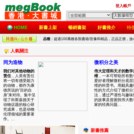
登入帳戶
HOME
新書上架
暢銷書架
好書推介
特
品種
：超過100萬種各類書籍/音像和精品，正品正價，
人氣關注
同为造物
微积分之美
我们对其他动物的
伟大定理和天才的数学
责任
，人类有责任
维
，一本可帮助所有数
将一切有感受能力
爱好者理解微积分底层
的动物，都作为康
维的科普书。用颇具趣
德所说的“目的自
性的方式介绍了微积分
身”来对待。集中呈
法，通过严谨性与趣味
现了科斯嘉德关于
的故事及曾困扰伟大数
动物议题的核心研
家的经典问题...
究成果，也是动物
伦理领域的重要著
作。...
新書推薦