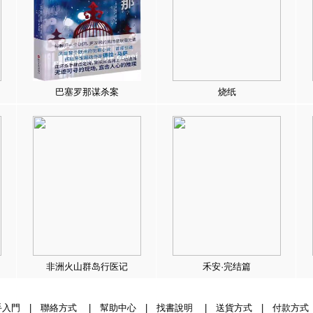
巴塞罗那谋杀案
烧纸
非洲火山群岛行医记
禾安·完结篇
手入門
|
聯絡方式
|
幫助中心
|
找書說明
|
送貨方式
|
付款方式