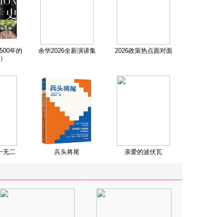
500年的
余华2026全新演讲集
2026政策热点面对面
）
一无二
兵头将尾
亲爱的波伏瓦