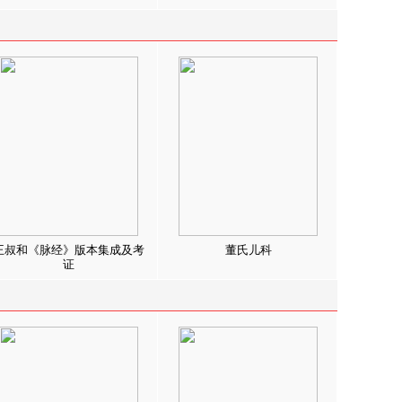
王叔和《脉经》版本集成及考
董氏儿科
证