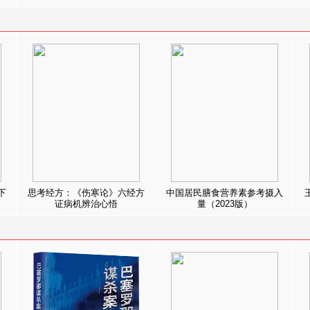
下
思考经方：《伤寒论》六经方
中国居民膳食营养素参考摄入
证病机辨治心悟
量（2023版）