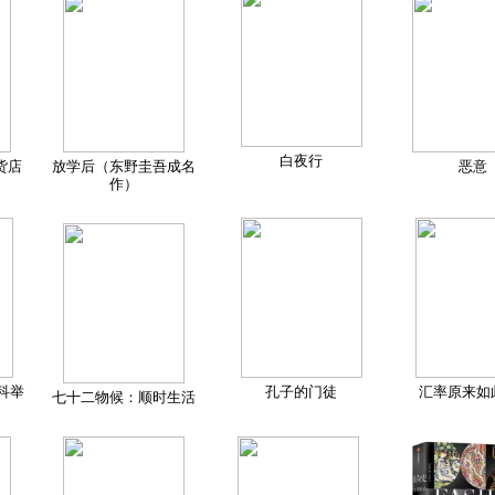
白夜行
货店
放学后（东野圭吾成名
恶意
作）
科举
孔子的门徒
汇率原来如
七十二物候：顺时生活