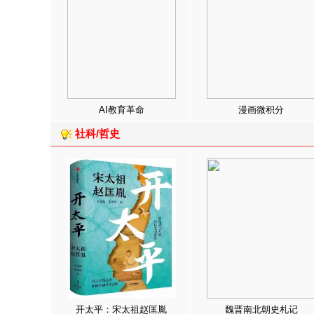
AI教育革命
漫画微积分
社科/哲史
开太平：宋太祖赵匡胤
魏晋南北朝史札记