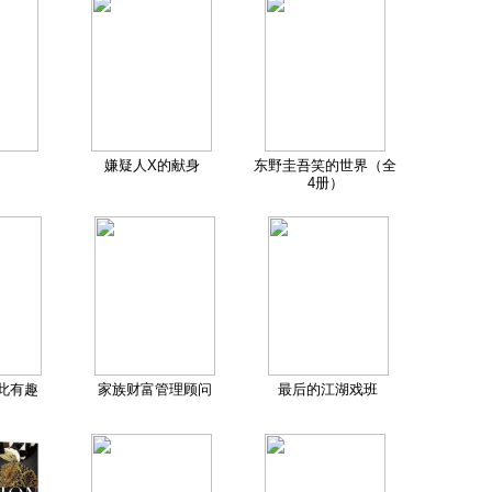
嫌疑人X的献身
东野圭吾笑的世界（全
4册）
此有趣
家族财富管理顾问
最后的江湖戏班