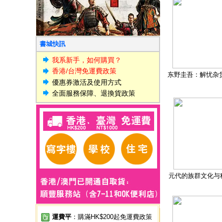
書城快訊
我系新手，如何購買？
香港/台灣免運費政策
东野圭吾：解忧杂
優惠券激活及使用方式
全面服務保障、退換貨政策
元代的族群文化与
運費平
：購滿HK$200起免運費政策