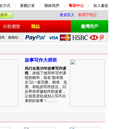
款方式
|
運費計算
|
聯絡我們
|
幫助中心
|
加入書簽
會員登入
新用戶登記
分類瀏覽
雜誌
臺灣用戶
郵局
／
服務站
故事写作大师班
风行全美30年故事写作课
程
，浓缩了他30年写作课
程的精华，知名“剧本医
生”以一套完整、精准、实
用、有机的写作技法，22
步带你穿越创作的迷雾，
让创意进化成别人写不出
来的好故事！……...