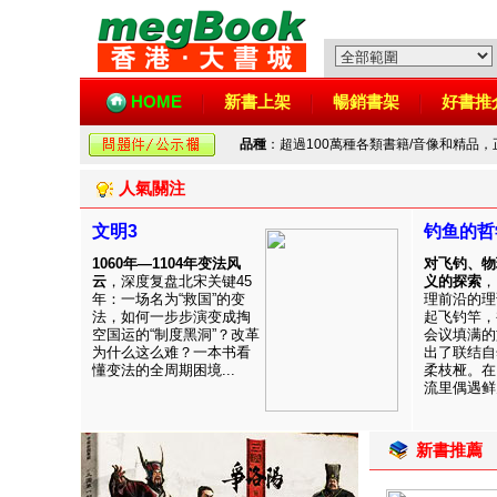
HOME
新書上架
暢銷書架
好書推
品種
：超過100萬種各類書籍/音像和精品
人氣關注
文明3
钓鱼的哲
1060年—1104年变法风
对飞钓、物
云
，深度复盘北宋关键45
义的探索
，
年：一场名为“救国”的变
理前沿的理
法，如何一步步演变成掏
起飞钓竿，
空国运的“制度黑洞”？改革
会议填满的
为什么这么难？一本书看
出了联结自
懂变法的全周期困境...
柔枝桠。在
流里偶遇鲜见
新書推薦