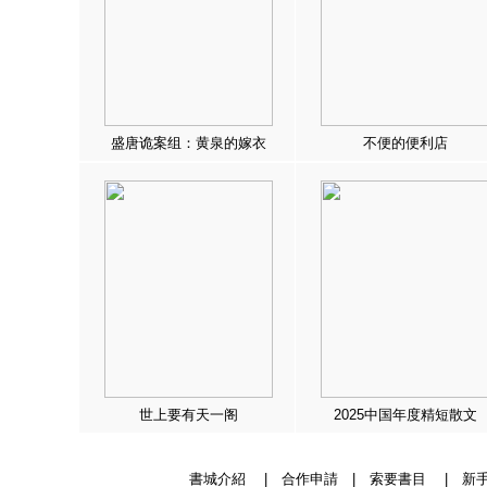
盛唐诡案组：黄泉的嫁衣
不便的便利店
世上要有天一阁
2025中国年度精短散文
書城介紹
|
合作申請
|
索要書目
|
新