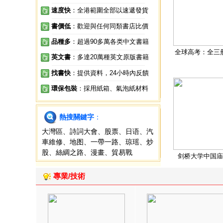
速度快
：全港範圍全部以速遞發貨
書價低
：歡迎與任何同類書店比價
品種多
：超過90多萬各类中文書籍
全球高考：全三
英文書
：多達20萬種英文原版書籍
找書快
：提供資料，24小時內反饋
環保包裝
：採用紙箱、氣泡紙材料
熱搜關鍵字
：
大灣區
、
詩詞大會
、
股票
、
日语
、
汽
車維修
、
地图
、
一帶一路
、
琼瑶
、
炒
股
、
絲綢之路
、
漫畫
、
貿易戰
剑桥大学中国庙
專業/技術