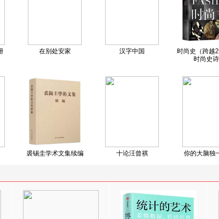
册
在别处安家
汉字中国
时尚史（跨越2
时尚史诗
裘锡圭学术文集续编
十论汪曾祺
你的大脑独