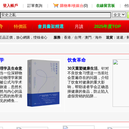
登入帳戶
|
訂單查詢
|
購物車/收銀台
(0)
|
在線留言板
|
付
介
特價區
會員書架精選
月讀
2025年度TOP
，正品正價，放心網購，悭钱省心
服務
：香港
／
台灣
／
澳門
／
海外
送貨
：速遞
／
学
饮食革命
理学及生命意
30天重塑健康生活
。针对
当一位深耕物
不良饮食习惯这一当前社
论物理学家握
会普遍存在的问题，介绍
被公式与学术
了饮食对健康的重大影
旅途，忽然长
响，帮助读者学会正确选
然与内心的温
择健康的食品，防止陷入
巴西的热带清
虚假营销的陷阱...
的鳟鱼...