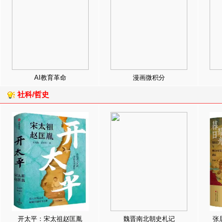
AI教育革命
漫画微积分
社科/哲史
开太平：宋太祖赵匡胤
魏晋南北朝史札记
张