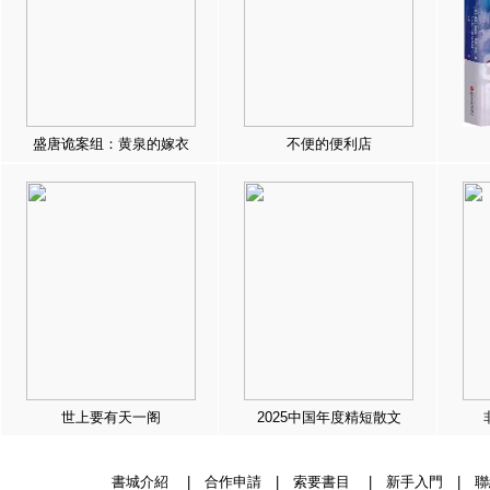
盛唐诡案组：黄泉的嫁衣
不便的便利店
世上要有天一阁
2025中国年度精短散文
書城介紹
|
合作申請
|
索要書目
|
新手入門
|
聯