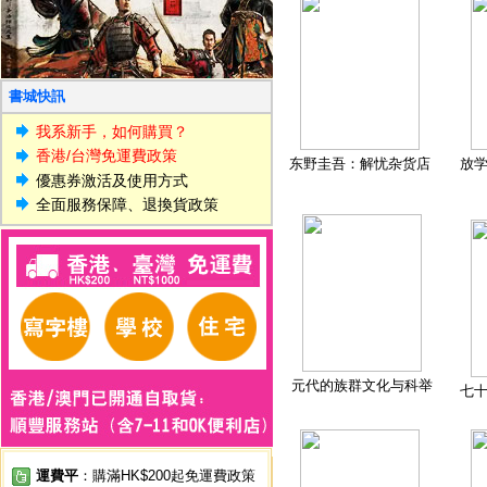
書城快訊
我系新手，如何購買？
香港/台灣免運費政策
东野圭吾：解忧杂货店
放
優惠券激活及使用方式
全面服務保障、退換貨政策
元代的族群文化与科举
七
運費平
：購滿HK$200起免運費政策