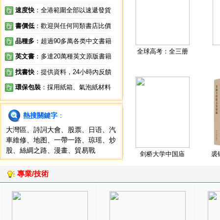
速度快
：全港範圍全部以速遞發貨
書價低
：歡迎與任何同類書店比價
品種多
：超過90多萬各类中文書籍
全球高考：全三册
英文書
：多達20萬種英文原版書籍
找書快
：提供資料，24小時內反饋
環保包裝
：採用紙箱、氣泡紙材料
熱搜關鍵字
：
大灣區
、
詩詞大會
、
股票
、
日语
、
汽
車維修
、
地图
、
一帶一路
、
琼瑶
、
炒
股
、
絲綢之路
、
漫畫
、
貿易戰
剑桥大学中国庙
裘
專業/技術