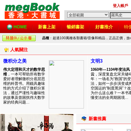
登入帳戶
HOME
新書上架
暢銷書架
好書推介
特
品種
：超過100萬種各類書籍/音像和精品，正品正價，
人氣關注
微积分之美
文明3
伟大定理和天才的数学思
1060年—1104年变法风
维
，一本可帮助所有数学
云
，深度复盘北宋关键4
爱好者理解微积分底层思
年：一场名为“救国”的变
维的科普书。用颇具趣味
法，如何一步步演变成
性的方式介绍了微积分算
空国运的“制度黑洞”？
法，通过严谨性与趣味性
为什么这么难？一本书
的故事及曾困扰伟大数学
懂变法的全周期困境...
家的经典问题...
新書推薦