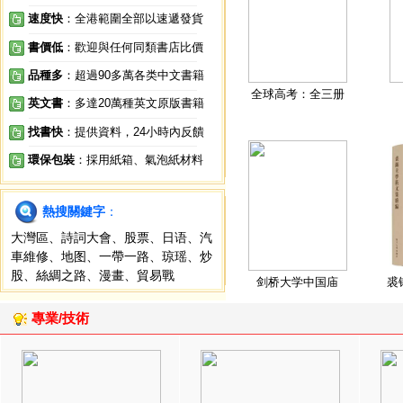
速度快
：全港範圍全部以速遞發貨
書價低
：歡迎與任何同類書店比價
品種多
：超過90多萬各类中文書籍
全球高考：全三册
英文書
：多達20萬種英文原版書籍
找書快
：提供資料，24小時內反饋
環保包裝
：採用紙箱、氣泡紙材料
熱搜關鍵字
：
大灣區
、
詩詞大會
、
股票
、
日语
、
汽
車維修
、
地图
、
一帶一路
、
琼瑶
、
炒
股
、
絲綢之路
、
漫畫
、
貿易戰
剑桥大学中国庙
裘
專業/技術