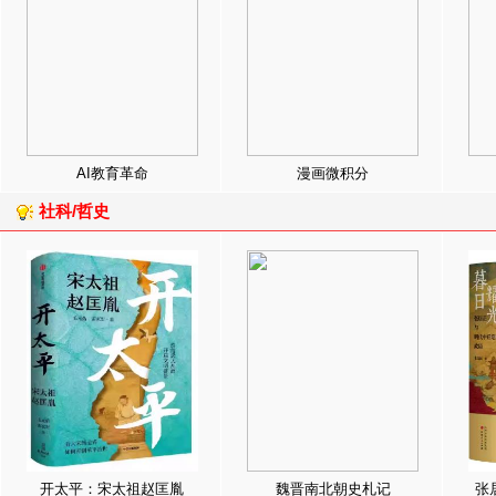
AI教育革命
漫画微积分
社科/哲史
开太平：宋太祖赵匡胤
魏晋南北朝史札记
张