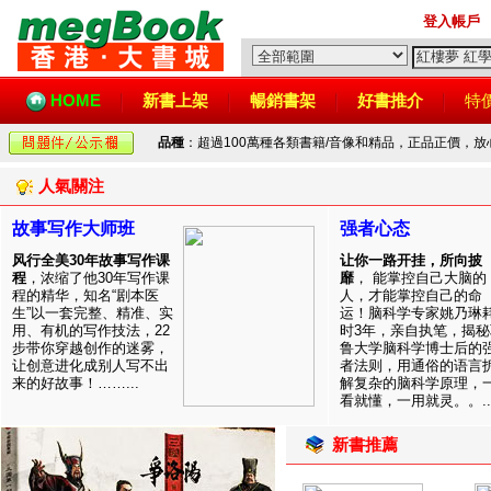
登入帳戶
HOME
新書上架
暢銷書架
好書推介
特
品種
：超過100萬種各類書籍/音像和精品，正品正價，
人氣關注
故事写作大师班
强者心态
风行全美30年故事写作课
让你一路开挂，所向披
程
，浓缩了他30年写作课
靡
， 能掌控自己大脑的
程的精华，知名“剧本医
人，才能掌控自己的命
生”以一套完整、精准、实
运！脑科学专家姚乃琳
用、有机的写作技法，22
时3年，亲自执笔，揭秘
步带你穿越创作的迷雾，
鲁大学脑科学博士后的
让创意进化成别人写不出
者法则，用通俗的语言
来的好故事！……...
解复杂的脑科学原理，
看就懂，一用就灵。。..
新書推薦