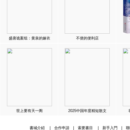
盛唐诡案组：黄泉的嫁衣
不便的便利店
世上要有天一阁
2025中国年度精短散文
書城介紹
|
合作申請
|
索要書目
|
新手入門
|
聯