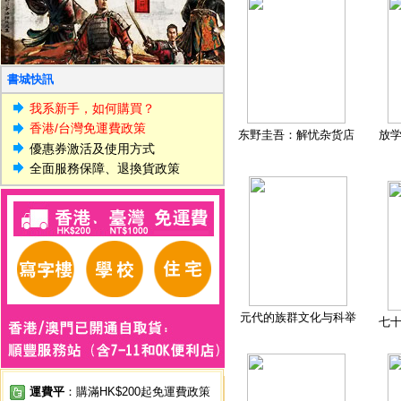
書城快訊
我系新手，如何購買？
香港/台灣免運費政策
东野圭吾：解忧杂货店
放
優惠券激活及使用方式
全面服務保障、退換貨政策
元代的族群文化与科举
七
運費平
：購滿HK$200起免運費政策