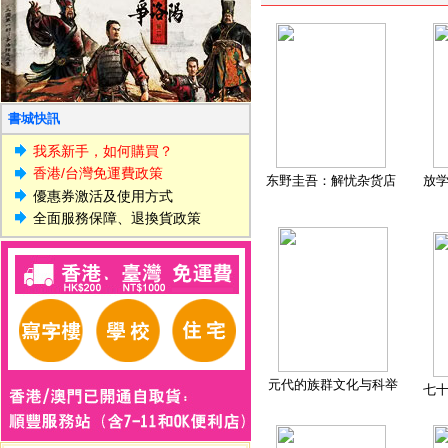
書城快訊
我系新手，如何購買？
香港/台灣免運費政策
东野圭吾：解忧杂货店
放
優惠券激活及使用方式
全面服務保障、退換貨政策
元代的族群文化与科举
七