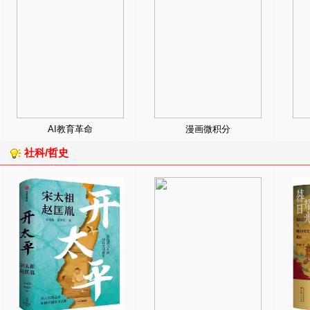
AI教育革命
漫画微积分
社科/哲史