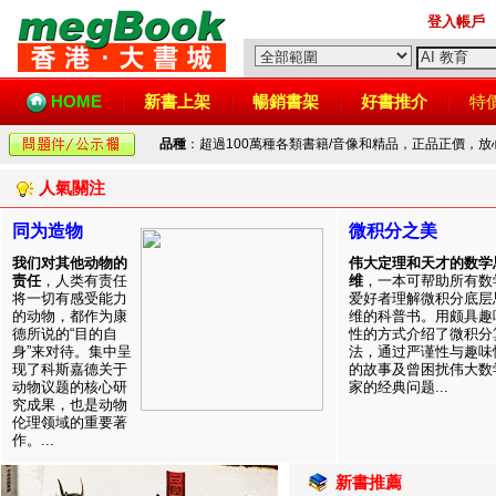
登入帳戶
HOME
新書上架
暢銷書架
好書推介
特
品種
：超過100萬種各類書籍/音像和精品，正品正價，
人氣關注
同为造物
微积分之美
我们对其他动物的
伟大定理和天才的数学
责任
，人类有责任
维
，一本可帮助所有数
将一切有感受能力
爱好者理解微积分底层
的动物，都作为康
维的科普书。用颇具趣
德所说的“目的自
性的方式介绍了微积分
身”来对待。集中呈
法，通过严谨性与趣味
现了科斯嘉德关于
的故事及曾困扰伟大数
动物议题的核心研
家的经典问题...
究成果，也是动物
伦理领域的重要著
作。...
新書推薦