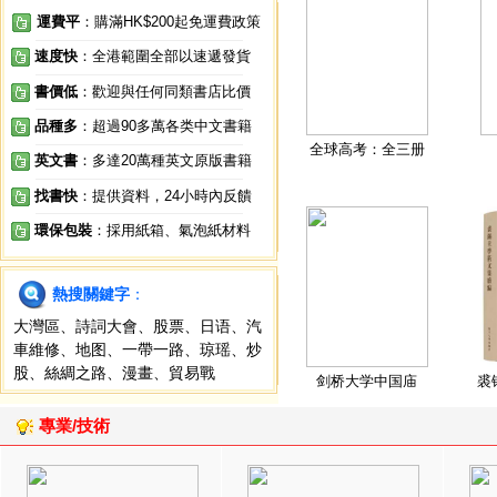
運費平
：購滿HK$200起免運費政策
速度快
：全港範圍全部以速遞發貨
書價低
：歡迎與任何同類書店比價
品種多
：超過90多萬各类中文書籍
全球高考：全三册
英文書
：多達20萬種英文原版書籍
找書快
：提供資料，24小時內反饋
環保包裝
：採用紙箱、氣泡紙材料
熱搜關鍵字
：
大灣區
、
詩詞大會
、
股票
、
日语
、
汽
車維修
、
地图
、
一帶一路
、
琼瑶
、
炒
股
、
絲綢之路
、
漫畫
、
貿易戰
剑桥大学中国庙
裘
專業/技術