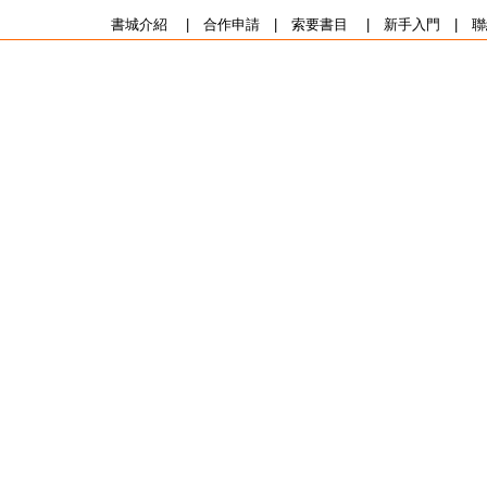
書城介紹
|
合作申請
|
索要書目
|
新手入門
|
聯