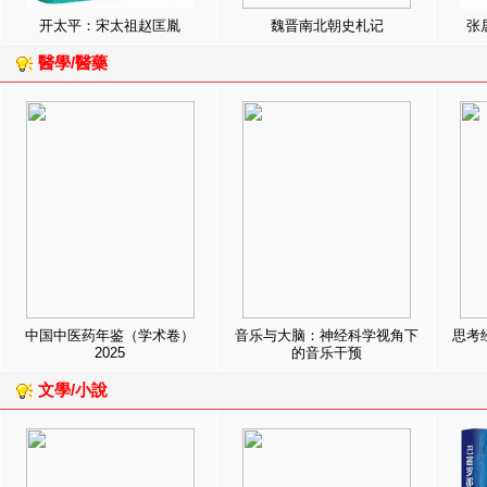
开太平：宋太祖赵匡胤
魏晋南北朝史札记
张
醫學/醫藥
中国中医药年鉴（学术卷）
音乐与大脑：神经科学视角下
思考
2025
的音乐干预
文學/小說