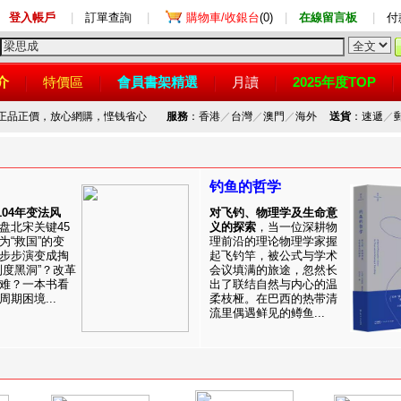
登入帳戶
|
訂單查詢
|
購物車/收銀台
(0)
|
在線留言板
|
付
介
特價區
會員書架精選
月讀
2025年度TOP
，正品正價，放心網購，悭钱省心
服務
：香港
／
台灣
／
澳門
／
海外
送貨
：速遞
／
钓鱼的哲学
1104年变法风
对飞钓、物理学及生命意
盘北宋关键45
义的探索
，当一位深耕物
为“救国”的变
理前沿的理论物理学家握
步步演变成掏
起飞钓竿，被公式与学术
制度黑洞”？改革
会议填满的旅途，忽然长
难？一本书看
出了联结自然与内心的温
期困境...
柔枝桠。在巴西的热带清
流里偶遇鲜见的鳟鱼...