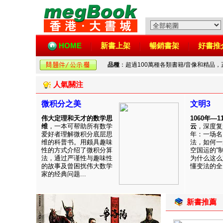
HOME
新書上架
暢銷書架
好書推
品種
：超過100萬種各類書籍/音像和精品
人氣關注
微积分之美
文明3
伟大定理和天才的数学思
1060年—
维
，一本可帮助所有数学
云
，深度复
爱好者理解微积分底层思
年：一场名
维的科普书。用颇具趣味
法，如何一
性的方式介绍了微积分算
空国运的“
法，通过严谨性与趣味性
为什么这么
的故事及曾困扰伟大数学
懂变法的全周
家的经典问题...
新書推薦