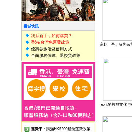
書城快訊
我系新手，如何購買？
香港/台灣免運費政策
东野圭吾：解忧杂
優惠券激活及使用方式
全面服務保障、退換貨政策
元代的族群文化与
運費平
：購滿HK$200起免運費政策