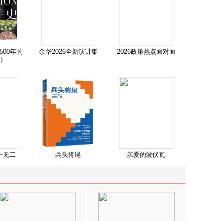
500年的
余华2026全新演讲集
2026政策热点面对面
）
一无二
兵头将尾
亲爱的波伏瓦