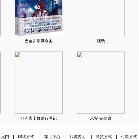
巴塞罗那谋杀案
烧纸
非洲火山群岛行医记
禾安·完结篇
手入門
|
聯絡方式
|
幫助中心
|
找書說明
|
送貨方式
|
付款方式