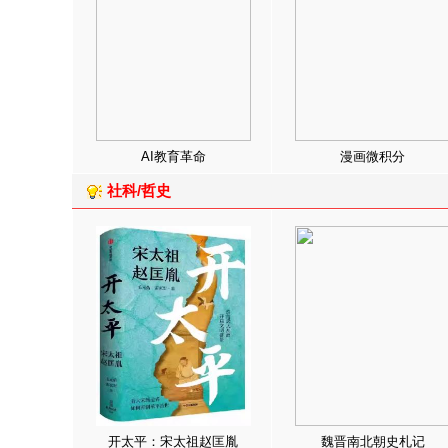
AI教育革命
漫画微积分
社科/哲史
开太平：宋太祖赵匡胤
魏晋南北朝史札记