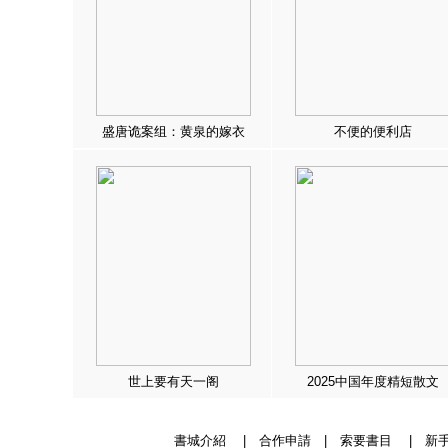
盛唐诡案组：黄泉的嫁衣
不便的便利店
世上要有天一阁
2025中国年度精短散文
書城介紹
|
合作申請
|
索要書目
|
新