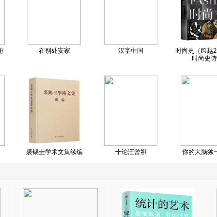
册
在别处安家
汉字中国
时尚史（跨越2
时尚史诗
裘锡圭学术文集续编
十论汪曾祺
你的大脑独