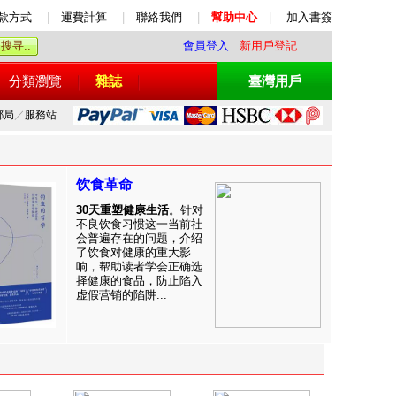
款方式
|
運費計算
|
聯絡我們
|
幫助中心
|
加入書簽
會員登入
新用戶登記
分類瀏覽
雜誌
臺灣用戶
郵局
／
服務站
饮食革命
30天重塑健康生活
。针对
不良饮食习惯这一当前社
会普遍存在的问题，介绍
了饮食对健康的重大影
响，帮助读者学会正确选
择健康的食品，防止陷入
虚假营销的陷阱...