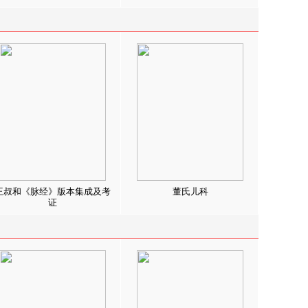
王叔和《脉经》版本集成及考
董氏儿科
证