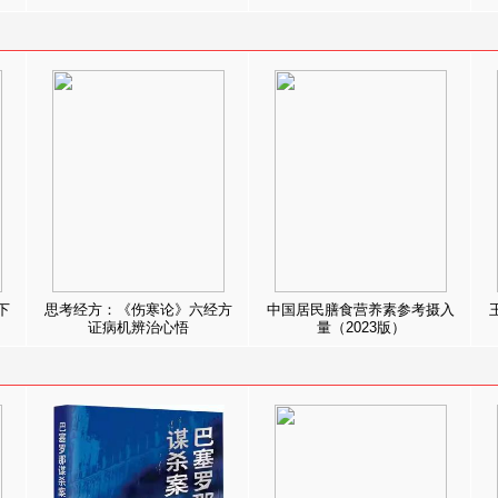
下
思考经方：《伤寒论》六经方
中国居民膳食营养素参考摄入
证病机辨治心悟
量（2023版）