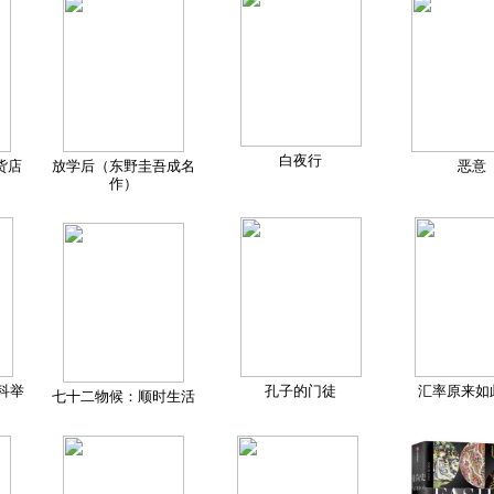
白夜行
货店
放学后（东野圭吾成名
恶意
作）
科举
孔子的门徒
汇率原来如
七十二物候：顺时生活