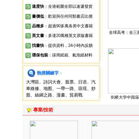
速度快
：全港範圍全部以速遞發貨
書價低
：歡迎與任何同類書店比價
品種多
：超過90多萬各类中文書籍
全球高考：全三
英文書
：多達20萬種英文原版書籍
找書快
：提供資料，24小時內反饋
環保包裝
：採用紙箱、氣泡紙材料
熱搜關鍵字
：
大灣區
、
詩詞大會
、
股票
、
日语
、
汽
車維修
、
地图
、
一帶一路
、
琼瑶
、
炒
股
、
絲綢之路
、
漫畫
、
貿易戰
剑桥大学中国庙
專業/技術