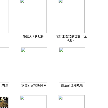
嫌疑人X的献身
东野圭吾笑的世界（全
4册）
此有趣
家族财富管理顾问
最后的江湖戏班