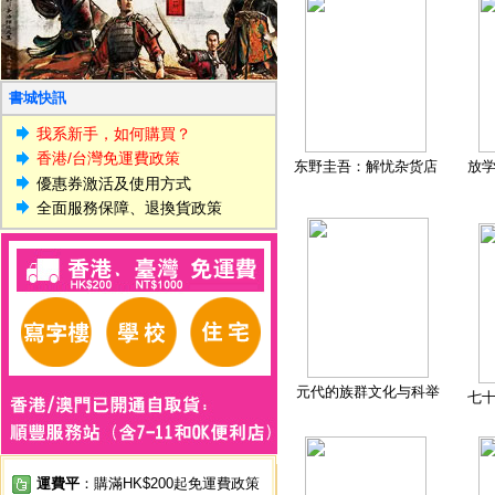
書城快訊
我系新手，如何購買？
香港/台灣免運費政策
东野圭吾：解忧杂货店
放
優惠券激活及使用方式
全面服務保障、退換貨政策
元代的族群文化与科举
七
運費平
：購滿HK$200起免運費政策