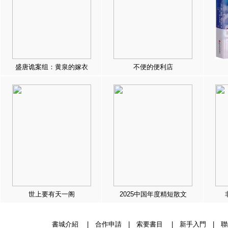
盛唐诡案组：黄泉的嫁衣
不便的便利店
世上要有天一阁
2025中国年度精短散文
書城介紹
|
合作申請
|
索要書目
|
新手入門
|
聯