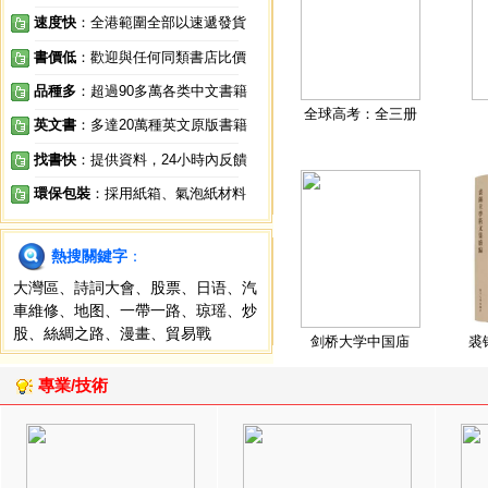
速度快
：全港範圍全部以速遞發貨
書價低
：歡迎與任何同類書店比價
品種多
：超過90多萬各类中文書籍
全球高考：全三册
英文書
：多達20萬種英文原版書籍
找書快
：提供資料，24小時內反饋
環保包裝
：採用紙箱、氣泡紙材料
熱搜關鍵字
：
大灣區
、
詩詞大會
、
股票
、
日语
、
汽
車維修
、
地图
、
一帶一路
、
琼瑶
、
炒
股
、
絲綢之路
、
漫畫
、
貿易戰
剑桥大学中国庙
裘
專業/技術