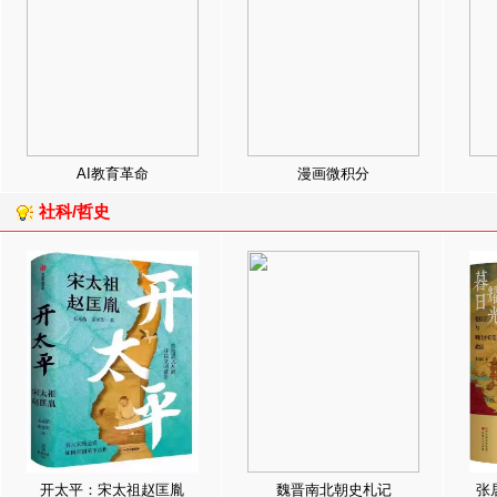
AI教育革命
漫画微积分
社科/哲史
开太平：宋太祖赵匡胤
魏晋南北朝史札记
张