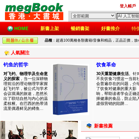
登入帳戶
HOME
新書上架
暢銷書架
好書推介
特
品種
：超過100萬種各類書籍/音像和精品，正品正價，
人氣關注
钓鱼的哲学
饮食革命
对飞钓、物理学及生命意
30天重塑健康生活
。针
义的探索
，当一位深耕物
不良饮食习惯这一当前
理前沿的理论物理学家握
会普遍存在的问题，介
起飞钓竿，被公式与学术
了饮食对健康的重大影
会议填满的旅途，忽然长
响，帮助读者学会正确
出了联结自然与内心的温
择健康的食品，防止陷
柔枝桠。在巴西的热带清
虚假营销的陷阱...
流里偶遇鲜见的鳟鱼...
新書推薦