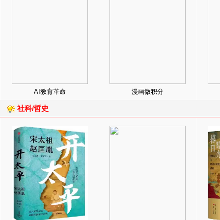
AI教育革命
漫画微积分
社科/哲史