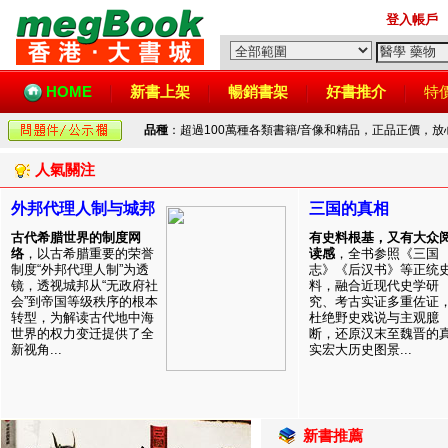
登入帳戶
HOME
新書上架
暢銷書架
好書推介
特
品種
：超過100萬種各類書籍/音像和精品，正品正價，
人氣關注
外邦代理人制与城邦
三国的真相
古代希腊世界的制度网
有史料根基，又有大众
络
，以古希腊重要的荣誉
读感
，全书参照《三国
制度“外邦代理人制”为透
志》《后汉书》等正统
镜，透视城邦从“无政府社
料，融合近现代史学研
会”到帝国等级秩序的根本
究、考古实证多重佐证
转型，为解读古代地中海
杜绝野史戏说与主观臆
世界的权力变迁提供了全
断，还原汉末至魏晋的
新视角...
实宏大历史图景...
新書推薦