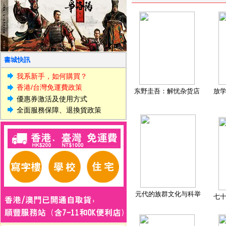
書城快訊
我系新手，如何購買？
香港/台灣免運費政策
东野圭吾：解忧杂货店
放
優惠券激活及使用方式
全面服務保障、退換貨政策
元代的族群文化与科举
七