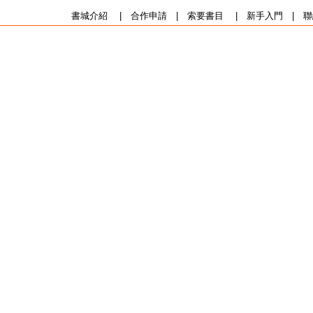
書城介紹
|
合作申請
|
索要書目
|
新手入門
|
聯