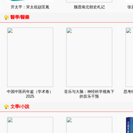
开太平：宋太祖赵匡胤
魏晋南北朝史札记
张
醫學/醫藥
中国中医药年鉴（学术卷）
音乐与大脑：神经科学视角下
思考
2025
的音乐干预
文學/小說