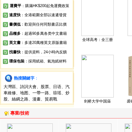
運費平
：購滿HK$200起免運費政策
速度快
：全港範圍全部以速遞發貨
書價低
：歡迎與任何同類書店比價
品種多
：超過90多萬各类中文書籍
全球高考：全三册
英文書
：多達20萬種英文原版書籍
找書快
：提供資料，24小時內反饋
環保包裝
：採用紙箱、氣泡紙材料
熱搜關鍵字
：
大灣區
、
詩詞大會
、
股票
、
日语
、
汽
車維修
、
地图
、
一帶一路
、
琼瑶
、
炒
股
、
絲綢之路
、
漫畫
、
貿易戰
剑桥大学中国庙
裘
專業/技術