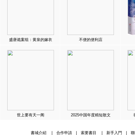
盛唐诡案组：黄泉的嫁衣
不便的便利店
世上要有天一阁
2025中国年度精短散文
書城介紹
|
合作申請
|
索要書目
|
新手入門
|
聯