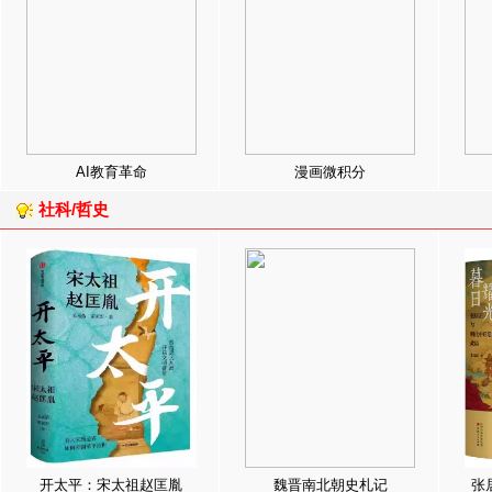
AI教育革命
漫画微积分
社科/哲史
开太平：宋太祖赵匡胤
魏晋南北朝史札记
张