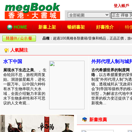
登入帳戶
HOME
新書上架
暢銷書架
好書推介
特
品種
：超過100萬種各類書籍/音像和精品，正品正價，
人氣關注
水下中国
外邦代理人制与城
展现水下生态之美
。 。生
古代希腊世界的制度网
命轮回不息，旅程周而复
络
，以古希腊重要的荣
始。洄游披星戴月，进化
制度“外邦代理人制”为透
一眼万年。以中国六种特
镜，透视城邦从“无政府
有水下生物串联六大水
会”到帝国等级秩序的根
域，全面介绍魅力丰富的
转型，为解读古代地中
水下生物多样性和不可思
世界的权力变迁提供了
议的人文奇观...
新视角...
新書推薦