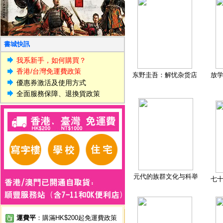
書城快訊
我系新手，如何購買？
香港/台灣免運費政策
东野圭吾：解忧杂货店
放
優惠券激活及使用方式
全面服務保障、退換貨政策
元代的族群文化与科举
七
運費平
：購滿HK$200起免運費政策