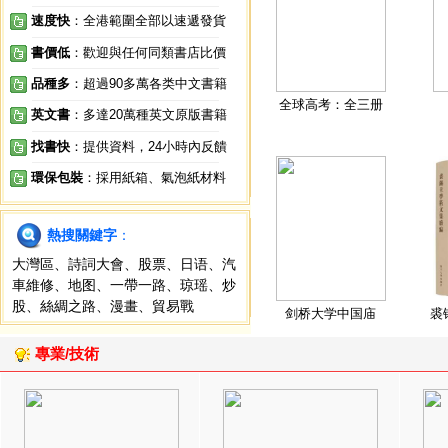
速度快
：全港範圍全部以速遞發貨
書價低
：歡迎與任何同類書店比價
品種多
：超過90多萬各类中文書籍
全球高考：全三册
英文書
：多達20萬種英文原版書籍
找書快
：提供資料，24小時內反饋
環保包裝
：採用紙箱、氣泡紙材料
熱搜關鍵字
：
大灣區
、
詩詞大會
、
股票
、
日语
、
汽
車維修
、
地图
、
一帶一路
、
琼瑶
、
炒
股
、
絲綢之路
、
漫畫
、
貿易戰
剑桥大学中国庙
裘
專業/技術