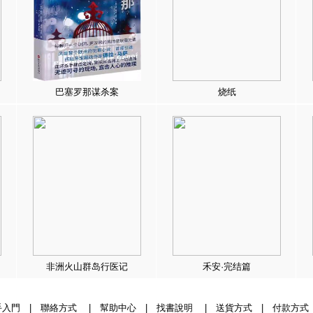
巴塞罗那谋杀案
烧纸
非洲火山群岛行医记
禾安·完结篇
手入門
|
聯絡方式
|
幫助中心
|
找書說明
|
送貨方式
|
付款方式