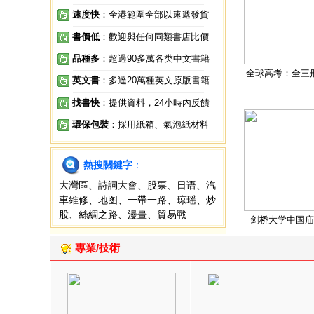
速度快
：全港範圍全部以速遞發貨
書價低
：歡迎與任何同類書店比價
品種多
：超過90多萬各类中文書籍
全球高考：全三
英文書
：多達20萬種英文原版書籍
找書快
：提供資料，24小時內反饋
環保包裝
：採用紙箱、氣泡紙材料
熱搜關鍵字
：
大灣區
、
詩詞大會
、
股票
、
日语
、
汽
車維修
、
地图
、
一帶一路
、
琼瑶
、
炒
股
、
絲綢之路
、
漫畫
、
貿易戰
剑桥大学中国庙
專業/技術