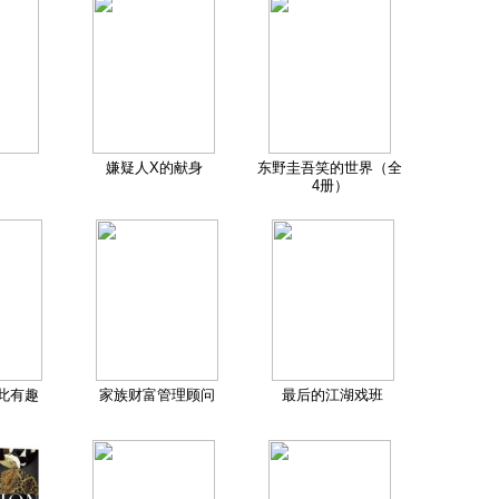
嫌疑人X的献身
东野圭吾笑的世界（全
4册）
此有趣
家族财富管理顾问
最后的江湖戏班