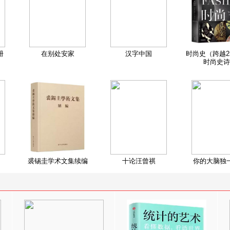
册
在别处安家
汉字中国
时尚史（跨越2
时尚史诗
裘锡圭学术文集续编
十论汪曾祺
你的大脑独