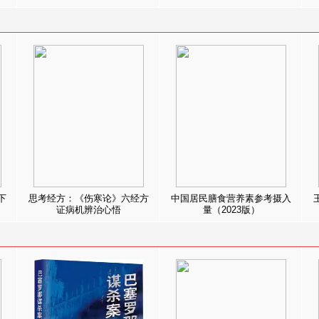
下
思考经方：《伤寒论》六经方
中国居民膳食营养素参考摄入
证病机辨治心悟
量（2023版）