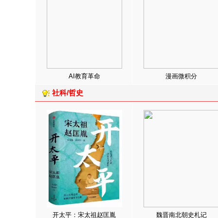
AI教育革命
漫画微积分
社科/哲史
开太平：宋太祖赵匡胤
魏晋南北朝史札记