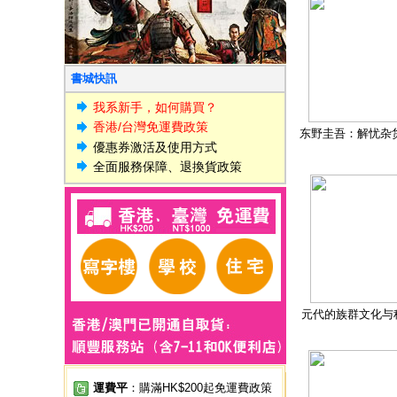
書城快訊
我系新手，如何購買？
香港/台灣免運費政策
东野圭吾：解忧杂
優惠券激活及使用方式
全面服務保障、退換貨政策
元代的族群文化与
運費平
：購滿HK$200起免運費政策