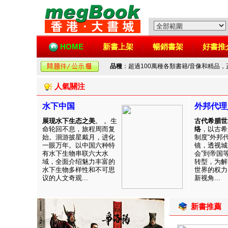
HOME
新書上架
暢銷書架
好書推
品種
：超過100萬種各類書籍/音像和精品
人氣關注
水下中国
外邦代理
展现水下生态之美
。 。生
古代希腊世
命轮回不息，旅程周而复
络
，以古希
始。洄游披星戴月，进化
制度“外邦
一眼万年。以中国六种特
镜，透视城
有水下生物串联六大水
会”到帝国
域，全面介绍魅力丰富的
转型，为解
水下生物多样性和不可思
世界的权力
议的人文奇观...
新视角...
新書推薦