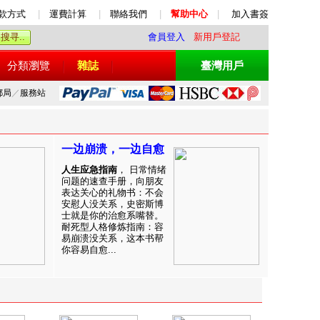
款方式
|
運費計算
|
聯絡我們
|
幫助中心
|
加入書簽
會員登入
新用戶登記
分類瀏覽
雜誌
臺灣用戶
郵局
／
服務站
一边崩溃，一边自愈
人生应急指南
， 日常情绪
问题的速查手册，向朋友
表达关心的礼物书：不会
安慰人没关系，史密斯博
士就是你的治愈系嘴替。
耐死型人格修炼指南：容
易崩溃没关系，这本书帮
你容易自愈...