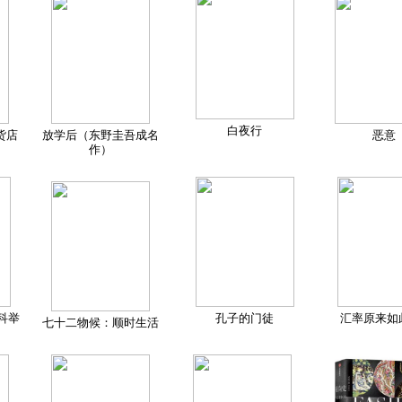
白夜行
货店
放学后（东野圭吾成名
恶意
作）
科举
孔子的门徒
汇率原来如
七十二物候：顺时生活