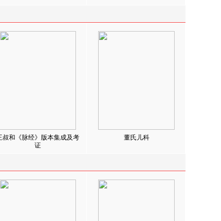
王叔和《脉经》版本集成及考
董氏儿科
证