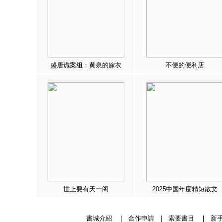
盛唐诡案组：黄泉的嫁衣
不便的便利店
世上要有天一阁
2025中国年度精短散文
書城介紹
|
合作申請
|
索要書目
|
新