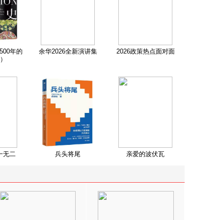
500年的
余华2026全新演讲集
2026政策热点面对面
）
一无二
兵头将尾
亲爱的波伏瓦