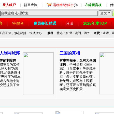
登入帳戶
|
訂單查詢
|
購物車/收銀台
(0)
|
在線留言板
|
付
介
特價區
會員書架精選
月讀
2025年度TOP
，正品正價，放心網購，悭钱省心
服務
：香港
／
台灣
／
澳門
／
海外
送貨
：速遞
／
人制与城邦
三国的真相
界的制度网
有史料根基，又有大众阅
腊重要的荣誉
读感
，全书参照《三国
代理人制”为透
志》《后汉书》等正统史
邦从“无政府社
料，融合近现代史学研
等级秩序的根本
究、考古实证多重佐证，
读古代地中海
杜绝野史戏说与主观臆
变迁提供了全
断，还原汉末至魏晋的真
实宏大历史图景...