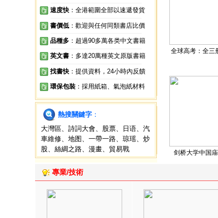
速度快
：全港範圍全部以速遞發貨
書價低
：歡迎與任何同類書店比價
品種多
：超過90多萬各类中文書籍
全球高考：全三
英文書
：多達20萬種英文原版書籍
找書快
：提供資料，24小時內反饋
環保包裝
：採用紙箱、氣泡紙材料
熱搜關鍵字
：
大灣區
、
詩詞大會
、
股票
、
日语
、
汽
車維修
、
地图
、
一帶一路
、
琼瑶
、
炒
股
、
絲綢之路
、
漫畫
、
貿易戰
剑桥大学中国庙
專業/技術