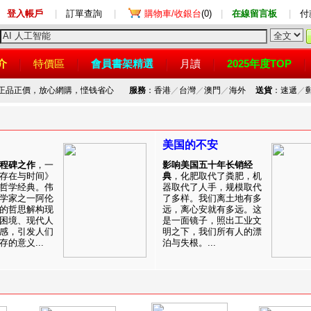
登入帳戶
|
訂單查詢
|
購物車/收銀台
(0)
|
在線留言板
|
付
介
特價區
會員書架精選
月讀
2025年度TOP
，正品正價，放心網購，悭钱省心
服務
：香港
／
台灣
／
澳門
／
海外
送貨
：速遞
／
美国的不安
程碑之作
，一
影响美国五十年长销经
存在与时间》
典
，化肥取代了粪肥，机
哲学经典。伟
器取代了人手，规模取代
学家之一阿伦
了多样。我们离土地有多
的哲思解构现
远，离心安就有多远。这
困境、现代人
是一面镜子，照出工业文
感，引发人们
明之下，我们所有人的漂
的意义...
泊与失根。...