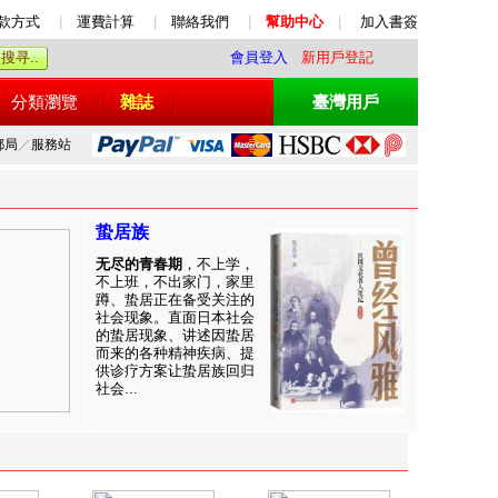
款方式
|
運費計算
|
聯絡我們
|
幫助中心
|
加入書簽
會員登入
新用戶登記
分類瀏覽
雜誌
臺灣用戶
郵局
／
服務站
蛰居族
无尽的青春期
，不上学，
不上班，不出家门，家里
蹲、蛰居正在备受关注的
社会现象。直面日本社会
的蛰居现象、讲述因蛰居
而来的各种精神疾病、提
供诊疗方案让蛰居族回归
社会...