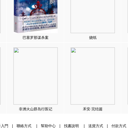
巴塞罗那谋杀案
烧纸
非洲火山群岛行医记
禾安·完结篇
手入門
|
聯絡方式
|
幫助中心
|
找書說明
|
送貨方式
|
付款方式