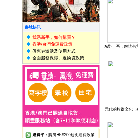
書城快訊
我系新手，如何購買？
香港/台灣免運費政策
东野圭吾：解忧杂
優惠券激活及使用方式
全面服務保障、退換貨政策
元代的族群文化与
運費平
：購滿HK$200起免運費政策