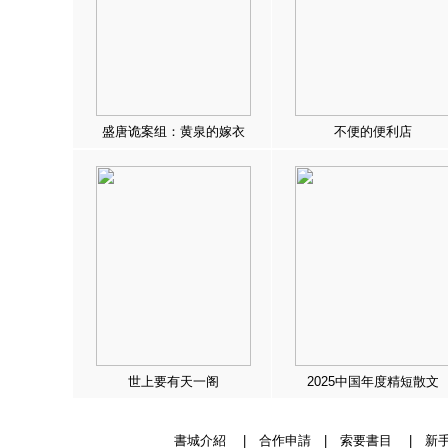
盛唐诡案组：黄泉的嫁衣
不便的便利店
世上要有天一阁
2025中国年度精短散文
書城介紹
|
合作申請
|
索要書目
|
新