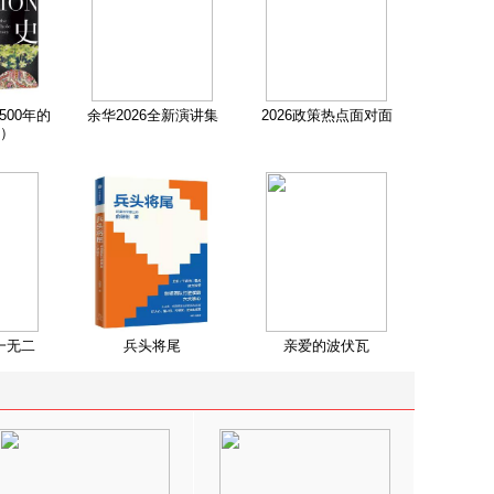
500年的
余华2026全新演讲集
2026政策热点面对面
）
一无二
兵头将尾
亲爱的波伏瓦