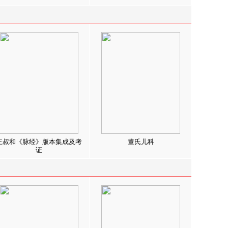
王叔和《脉经》版本集成及考
董氏儿科
证