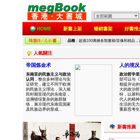
HOME
新書上架
暢銷書架
好書推
品種
：超過100萬種各類書籍/音像和精品
人氣關注
帝国炼金术
人的境况
东南亚的民族主义与政治
政治哲学里
认同
，整合多种理论与实
部可以与《
证研究，建立不同于欧洲
相提并论的
的民族主义理论，深入殖
大的政治哲
民时期至现代的东南亚，
特，以犀利
追溯错综复杂的族群脉
代人的精神
络，展示现代东南亚国家
生活的无力
及民族边界的形成...
重新思考生存
新書推薦