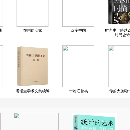
册
在别处安家
汉字中国
时尚史（跨越2
时尚史诗
裘锡圭学术文集续编
十论汪曾祺
你的大脑独