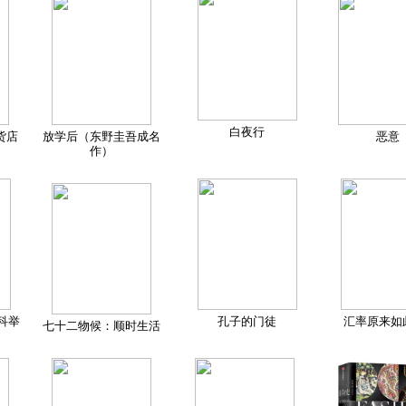
白夜行
货店
放学后（东野圭吾成名
恶意
作）
科举
孔子的门徒
汇率原来如
七十二物候：顺时生活