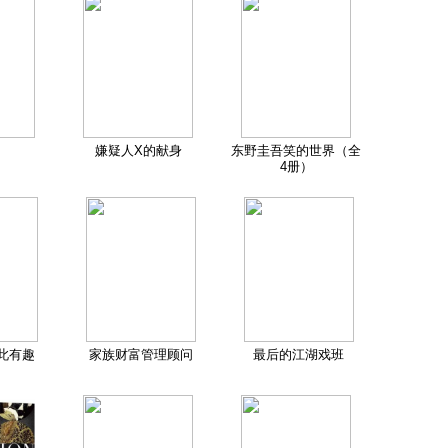
嫌疑人X的献身
东野圭吾笑的世界（全
4册）
此有趣
家族财富管理顾问
最后的江湖戏班