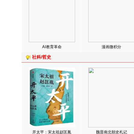
AI教育革命
漫画微积分
社科/哲史
开太平：宋太祖赵匡胤
魏晋南北朝史札记