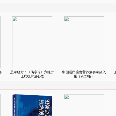
下
思考经方：《伤寒论》六经方
中国居民膳食营养素参考摄入
证病机辨治心悟
量（2023版）