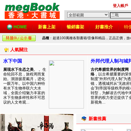
登入帳戶
HOME
新書上架
暢銷書架
好書推介
特
品種
：超過100萬種各類書籍/音像和精品，正品正價，
人氣關注
水下中国
外邦代理人制与城
展现水下生态之美
。 。生
古代希腊世界的制度网
命轮回不息，旅程周而复
络
，以古希腊重要的荣
始。洄游披星戴月，进化
制度“外邦代理人制”为透
一眼万年。以中国六种特
镜，透视城邦从“无政府
有水下生物串联六大水
会”到帝国等级秩序的根
域，全面介绍魅力丰富的
转型，为解读古代地中
水下生物多样性和不可思
世界的权力变迁提供了
议的人文奇观...
新视角...
新書推薦