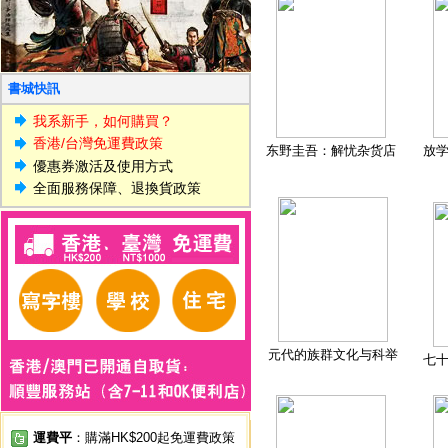
書城快訊
我系新手，如何購買？
香港/台灣免運費政策
东野圭吾：解忧杂货店
放
優惠券激活及使用方式
全面服務保障、退換貨政策
元代的族群文化与科举
七
運費平
：購滿HK$200起免運費政策