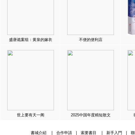
盛唐诡案组：黄泉的嫁衣
不便的便利店
世上要有天一阁
2025中国年度精短散文
書城介紹
|
合作申請
|
索要書目
|
新手入門
|
聯