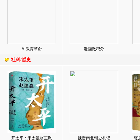
AI教育革命
漫画微积分
社科/哲史
开太平：宋太祖赵匡胤
魏晋南北朝史札记
张