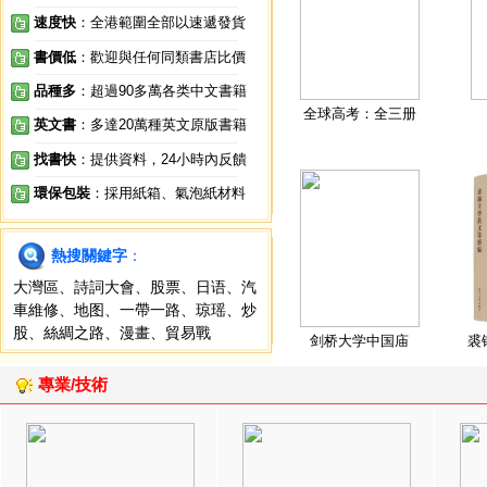
速度快
：全港範圍全部以速遞發貨
書價低
：歡迎與任何同類書店比價
品種多
：超過90多萬各类中文書籍
全球高考：全三册
英文書
：多達20萬種英文原版書籍
找書快
：提供資料，24小時內反饋
環保包裝
：採用紙箱、氣泡紙材料
熱搜關鍵字
：
大灣區
、
詩詞大會
、
股票
、
日语
、
汽
車維修
、
地图
、
一帶一路
、
琼瑶
、
炒
股
、
絲綢之路
、
漫畫
、
貿易戰
剑桥大学中国庙
裘
專業/技術