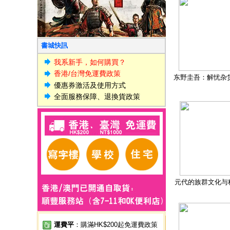
書城快訊
我系新手，如何購買？
香港/台灣免運費政策
东野圭吾：解忧杂
優惠券激活及使用方式
全面服務保障、退換貨政策
元代的族群文化与
運費平
：購滿HK$200起免運費政策