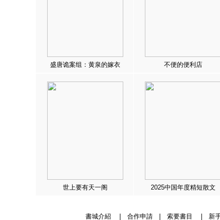
盛唐诡案组：黄泉的嫁衣
不便的便利店
世上要有天一阁
2025中国年度精短散文
書城介紹
|
合作申請
|
索要書目
|
新