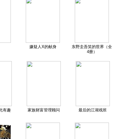
嫌疑人X的献身
东野圭吾笑的世界（全
4册）
此有趣
家族财富管理顾问
最后的江湖戏班