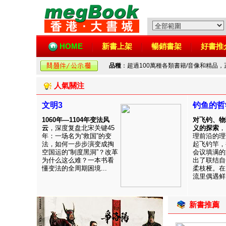
HOME
新書上架
暢銷書架
好書推
品種
：超過100萬種各類書籍/音像和精品
人氣關注
文明3
钓鱼的哲
1060年—1104年变法风
对飞钓、物
云
，深度复盘北宋关键45
义的探索
，
年：一场名为“救国”的变
理前沿的理
法，如何一步步演变成掏
起飞钓竿，
空国运的“制度黑洞”？改革
会议填满的
为什么这么难？一本书看
出了联结自
懂变法的全周期困境...
柔枝桠。在
流里偶遇鲜见
新書推薦