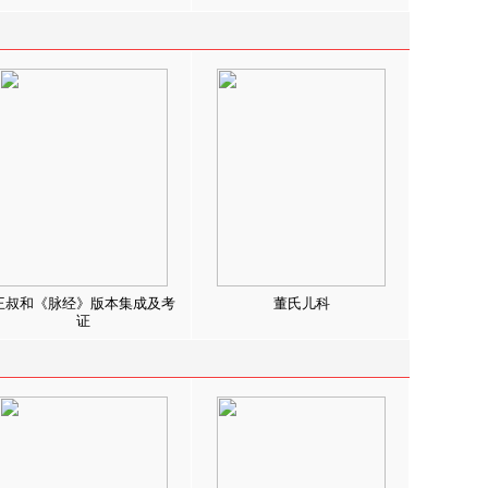
王叔和《脉经》版本集成及考
董氏儿科
证