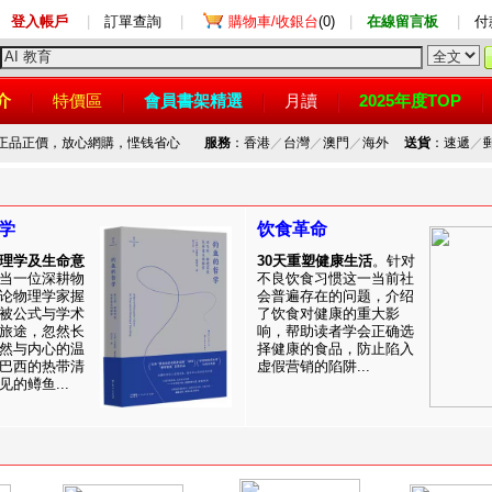
登入帳戶
|
訂單查詢
|
購物車/收銀台
(0)
|
在線留言板
|
付
介
特價區
會員書架精選
月讀
2025年度TOP
，正品正價，放心網購，悭钱省心
服務
：香港
／
台灣
／
澳門
／
海外
送貨
：速遞
／
学
饮食革命
理学及生命意
30天重塑健康生活
。针对
当一位深耕物
不良饮食习惯这一当前社
论物理学家握
会普遍存在的问题，介绍
被公式与学术
了饮食对健康的重大影
旅途，忽然长
响，帮助读者学会正确选
然与内心的温
择健康的食品，防止陷入
巴西的热带清
虚假营销的陷阱...
的鳟鱼...