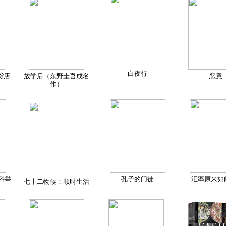
白夜行
货店
放学后（东野圭吾成名
恶意
作）
科举
孔子的门徒
汇率原来如
七十二物候：顺时生活