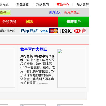
款方式
|
運費計算
|
聯絡我們
|
幫助中心
|
加入書簽
會員登入
新用戶登記
分類瀏覽
雜誌
臺灣用戶
郵局
／
服務站
故事写作大师班
风行全美30年故事写作课
程
，浓缩了他30年写作课
程的精华，知名“剧本医
生”以一套完整、精准、实
用、有机的写作技法，22
步带你穿越创作的迷雾，
让创意进化成别人写不出
来的好故事！……...