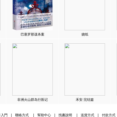
巴塞罗那谋杀案
烧纸
非洲火山群岛行医记
禾安·完结篇
手入門
|
聯絡方式
|
幫助中心
|
找書說明
|
送貨方式
|
付款方式