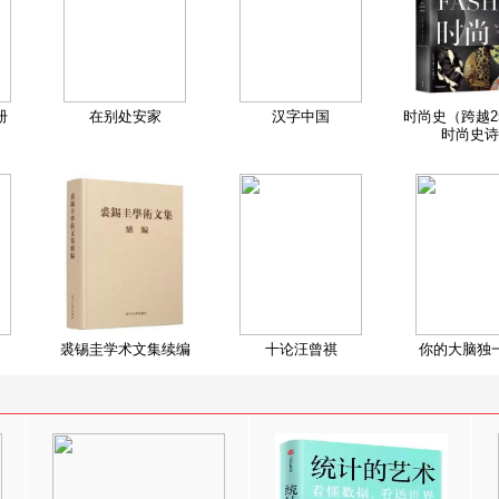
册
在别处安家
汉字中国
时尚史（跨越2
时尚史诗
裘锡圭学术文集续编
十论汪曾祺
你的大脑独