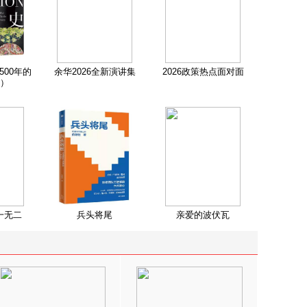
500年的
余华2026全新演讲集
2026政策热点面对面
）
一无二
兵头将尾
亲爱的波伏瓦