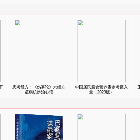
下
思考经方：《伤寒论》六经方
中国居民膳食营养素参考摄入
证病机辨治心悟
量（2023版）