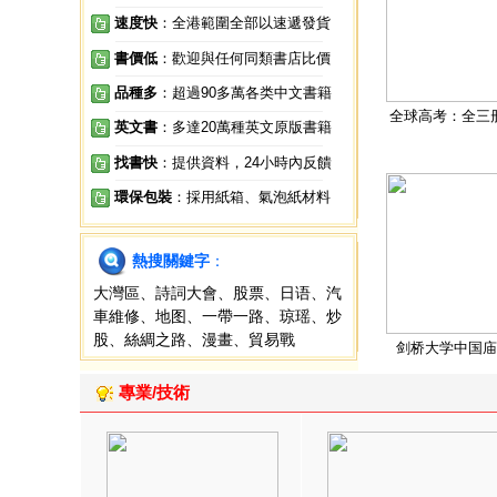
速度快
：全港範圍全部以速遞發貨
書價低
：歡迎與任何同類書店比價
品種多
：超過90多萬各类中文書籍
全球高考：全三
英文書
：多達20萬種英文原版書籍
找書快
：提供資料，24小時內反饋
環保包裝
：採用紙箱、氣泡紙材料
熱搜關鍵字
：
大灣區
、
詩詞大會
、
股票
、
日语
、
汽
車維修
、
地图
、
一帶一路
、
琼瑶
、
炒
股
、
絲綢之路
、
漫畫
、
貿易戰
剑桥大学中国庙
專業/技術