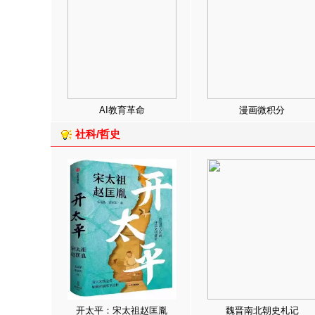
AI教育革命
漫画微积分
社科/哲史
开太平：宋太祖赵匡胤
魏晋南北朝史札记