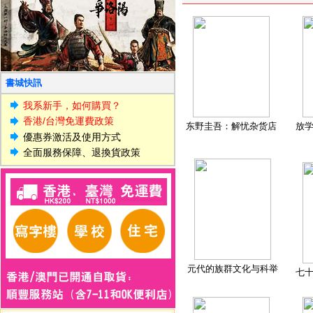
書城快訊
我系新手，如何購買？
香港/台灣免運費政策
东野圭吾：解忧杂货店
放
優惠券激活及使用方式
全面服務保障、退換貨政策
元代的族群文化与科举
七