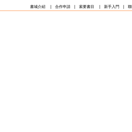
書城介紹
|
合作申請
|
索要書目
|
新手入門
|
聯