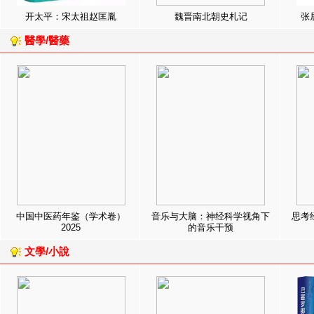
开太平：宋太祖赵匡胤
魏晋南北朝史札记
张
醫學/醫藥
中国中医药年鉴（学术卷）
音乐与大脑：神经科学视角下
思考
2025
的音乐干预
文學/小說