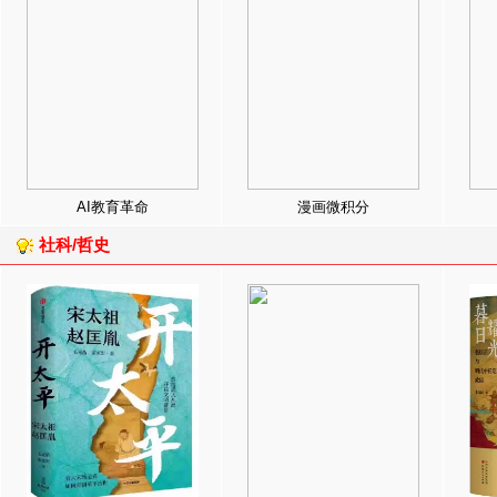
AI教育革命
漫画微积分
社科/哲史