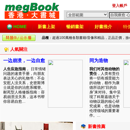
登入帳戶
HOME
新書上架
暢銷書架
好書推介
特
品種
：超過100萬種各類書籍/音像和精品，正品正價，
人氣關注
一边崩溃，一边自愈
同为造物
人生应急指南
， 日常情绪
我们对其他动物的
问题的速查手册，向朋友
责任
，人类有责任
表达关心的礼物书：不会
将一切有感受能力
安慰人没关系，史密斯博
的动物，都作为康
士就是你的治愈系嘴替。
德所说的“目的自
耐死型人格修炼指南：容
身”来对待。集中呈
易崩溃没关系，这本书帮
现了科斯嘉德关于
你容易自愈...
动物议题的核心研
究成果，也是动物
伦理领域的重要著
作。...
新書推薦