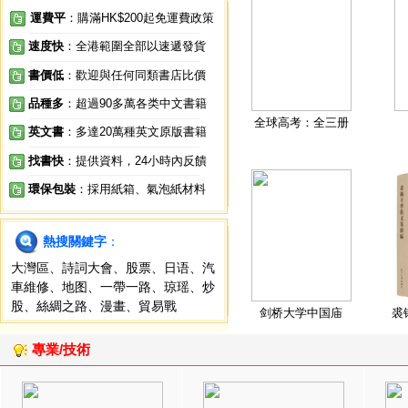
運費平
：購滿HK$200起免運費政策
速度快
：全港範圍全部以速遞發貨
書價低
：歡迎與任何同類書店比價
品種多
：超過90多萬各类中文書籍
全球高考：全三册
英文書
：多達20萬種英文原版書籍
找書快
：提供資料，24小時內反饋
環保包裝
：採用紙箱、氣泡紙材料
熱搜關鍵字
：
大灣區
、
詩詞大會
、
股票
、
日语
、
汽
車維修
、
地图
、
一帶一路
、
琼瑶
、
炒
股
、
絲綢之路
、
漫畫
、
貿易戰
剑桥大学中国庙
裘
專業/技術