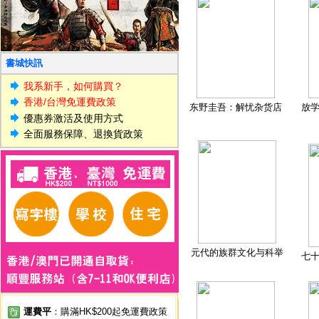
書城快訊
我系新手，如何購買？
香港/台灣免運費政策
东野圭吾：解忧杂货店
放
優惠券激活及使用方式
全面服務保障、退換貨政策
元代的族群文化与科举
七
運費平
：購滿HK$200起免運費政策