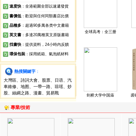
速度快
：全港範圍全部以速遞發貨
書價低
：歡迎與任何同類書店比價
品種多
：超過90多萬各类中文書籍
全球高考：全三册
英文書
：多達20萬種英文原版書籍
找書快
：提供資料，24小時內反饋
環保包裝
：採用紙箱、氣泡紙材料
熱搜關鍵字
：
大灣區
、
詩詞大會
、
股票
、
日语
、
汽
車維修
、
地图
、
一帶一路
、
琼瑶
、
炒
股
、
絲綢之路
、
漫畫
、
貿易戰
剑桥大学中国庙
裘
專業/技術