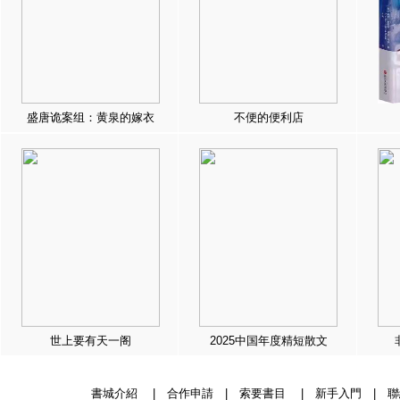
盛唐诡案组：黄泉的嫁衣
不便的便利店
世上要有天一阁
2025中国年度精短散文
書城介紹
|
合作申請
|
索要書目
|
新手入門
|
聯