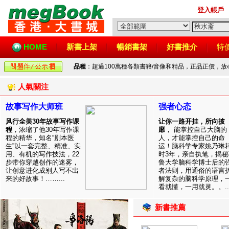
登入帳戶
HOME
新書上架
暢銷書架
好書推介
特
品種
：超過100萬種各類書籍/音像和精品，正品正價，
人氣關注
故事写作大师班
强者心态
风行全美30年故事写作课
让你一路开挂，所向披
程
，浓缩了他30年写作课
靡
， 能掌控自己大脑的
程的精华，知名“剧本医
人，才能掌控自己的命
生”以一套完整、精准、实
运！脑科学专家姚乃琳
用、有机的写作技法，22
时3年，亲自执笔，揭秘
步带你穿越创作的迷雾，
鲁大学脑科学博士后的
让创意进化成别人写不出
者法则，用通俗的语言
来的好故事！……...
解复杂的脑科学原理，
看就懂，一用就灵。。..
新書推薦