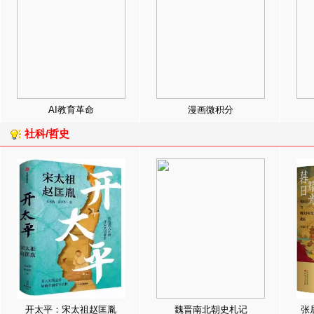
AI教育革命
漫画微积分
社科/哲史
开太平：宋太祖赵匡胤
魏晋南北朝史札记
张