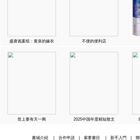
盛唐诡案组：黄泉的嫁衣
不便的便利店
世上要有天一阁
2025中国年度精短散文
書城介紹
|
合作申請
|
索要書目
|
新手入門
|
聯