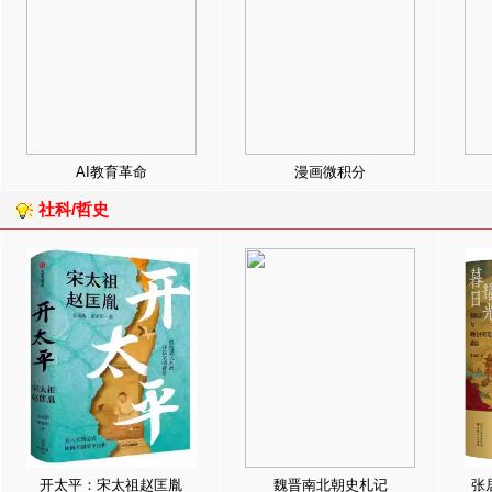
AI教育革命
漫画微积分
社科/哲史
开太平：宋太祖赵匡胤
魏晋南北朝史札记
张