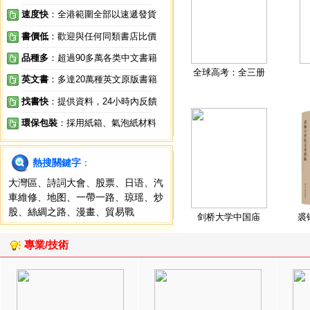
速度快
：全港範圍全部以速遞發貨
書價低
：歡迎與任何同類書店比價
品種多
：超過90多萬各类中文書籍
全球高考：全三册
英文書
：多達20萬種英文原版書籍
找書快
：提供資料，24小時內反饋
環保包裝
：採用紙箱、氣泡紙材料
熱搜關鍵字
：
大灣區
、
詩詞大會
、
股票
、
日语
、
汽
車維修
、
地图
、
一帶一路
、
琼瑶
、
炒
股
、
絲綢之路
、
漫畫
、
貿易戰
剑桥大学中国庙
裘
專業/技術