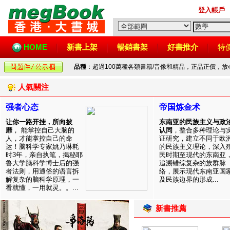
登入帳戶
HOME
新書上架
暢銷書架
好書推介
特
品種
：超過100萬種各類書籍/音像和精品，正品正價，
人氣關注
强者心态
帝国炼金术
让你一路开挂，所向披
东南亚的民族主义与政
靡
， 能掌控自己大脑的
认同
，整合多种理论与
人，才能掌控自己的命
证研究，建立不同于欧
运！脑科学专家姚乃琳耗
的民族主义理论，深入
时3年，亲自执笔，揭秘耶
民时期至现代的东南亚
鲁大学脑科学博士后的强
追溯错综复杂的族群脉
者法则，用通俗的语言拆
络，展示现代东南亚国
解复杂的脑科学原理，一
及民族边界的形成...
看就懂，一用就灵。。...
新書推薦