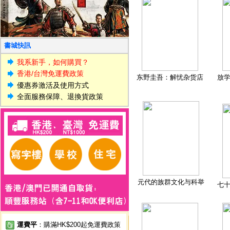
書城快訊
我系新手，如何購買？
香港/台灣免運費政策
东野圭吾：解忧杂货店
放
優惠券激活及使用方式
全面服務保障、退換貨政策
元代的族群文化与科举
七
運費平
：購滿HK$200起免運費政策