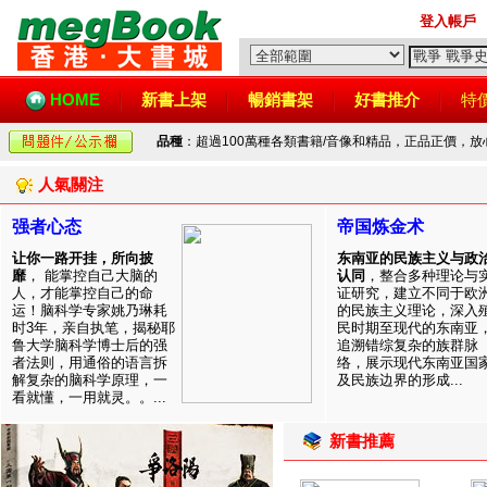
登入帳戶
HOME
新書上架
暢銷書架
好書推介
特
品種
：超過100萬種各類書籍/音像和精品，正品正價，
人氣關注
强者心态
帝国炼金术
让你一路开挂，所向披
东南亚的民族主义与政
靡
， 能掌控自己大脑的
认同
，整合多种理论与
人，才能掌控自己的命
证研究，建立不同于欧
运！脑科学专家姚乃琳耗
的民族主义理论，深入
时3年，亲自执笔，揭秘耶
民时期至现代的东南亚
鲁大学脑科学博士后的强
追溯错综复杂的族群脉
者法则，用通俗的语言拆
络，展示现代东南亚国
解复杂的脑科学原理，一
及民族边界的形成...
看就懂，一用就灵。。...
新書推薦