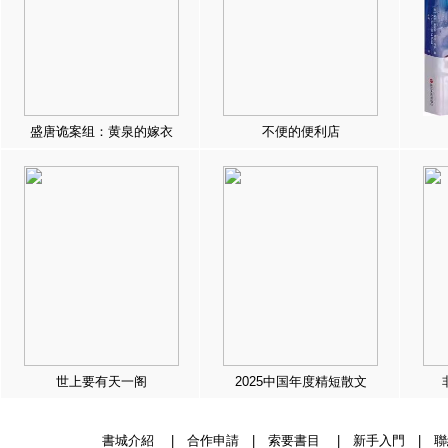
盛唐诡案组：黄泉的嫁衣
不便的便利店
世上要有天一阁
2025中国年度精短散文
書城介紹
|
合作申請
|
索要書目
|
新手入門
|
聯