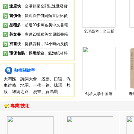
速度快
：全港範圍全部以速遞發貨
書價低
：歡迎與任何同類書店比價
品種多
：超過90多萬各类中文書籍
全球高考：全三册
英文書
：多達20萬種英文原版書籍
找書快
：提供資料，24小時內反饋
環保包裝
：採用紙箱、氣泡紙材料
熱搜關鍵字
：
大灣區
、
詩詞大會
、
股票
、
日语
、
汽
車維修
、
地图
、
一帶一路
、
琼瑶
、
炒
股
、
絲綢之路
、
漫畫
、
貿易戰
剑桥大学中国庙
裘
專業/技術