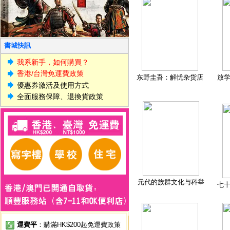
書城快訊
我系新手，如何購買？
香港/台灣免運費政策
东野圭吾：解忧杂货店
放
優惠券激活及使用方式
全面服務保障、退換貨政策
元代的族群文化与科举
七
運費平
：購滿HK$200起免運費政策