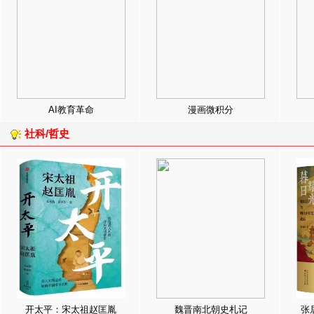
AI教育革命
漫画微积分
社科/哲史
开太平：宋太祖赵匡胤
魏晋南北朝史札记
张