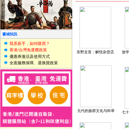
書城快訊
我系新手，如何購買？
香港/台灣免運費政策
东野圭吾：解忧杂货店
放
優惠券激活及使用方式
全面服務保障、退換貨政策
元代的族群文化与科举
七