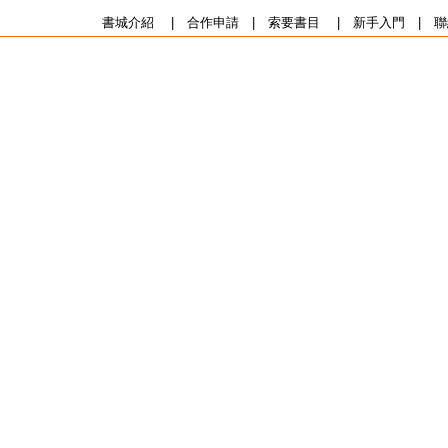
書城介紹
|
合作申請
|
索要書目
|
新手入門
|
聯