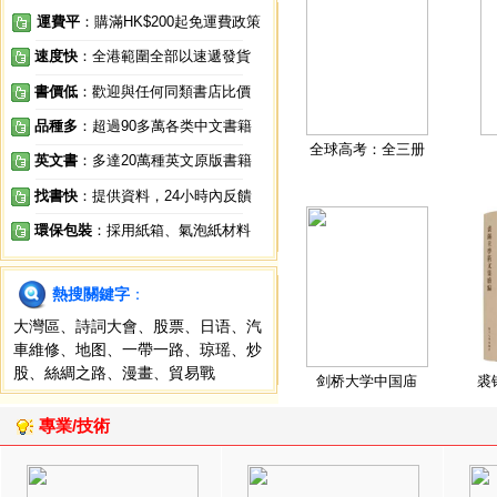
運費平
：購滿HK$200起免運費政策
速度快
：全港範圍全部以速遞發貨
書價低
：歡迎與任何同類書店比價
品種多
：超過90多萬各类中文書籍
全球高考：全三册
英文書
：多達20萬種英文原版書籍
找書快
：提供資料，24小時內反饋
環保包裝
：採用紙箱、氣泡紙材料
熱搜關鍵字
：
大灣區
、
詩詞大會
、
股票
、
日语
、
汽
車維修
、
地图
、
一帶一路
、
琼瑶
、
炒
股
、
絲綢之路
、
漫畫
、
貿易戰
剑桥大学中国庙
裘
專業/技術