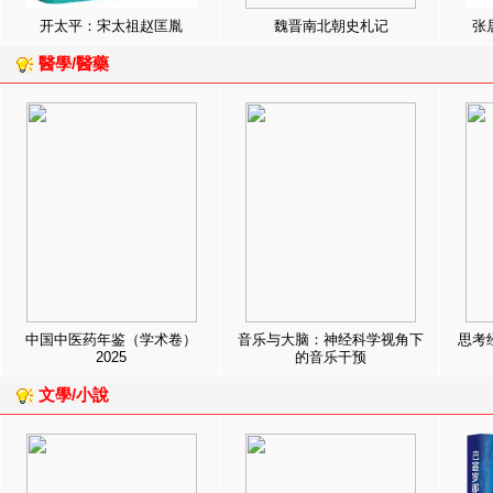
开太平：宋太祖赵匡胤
魏晋南北朝史札记
张
醫學/醫藥
中国中医药年鉴（学术卷）
音乐与大脑：神经科学视角下
思考
2025
的音乐干预
文學/小說