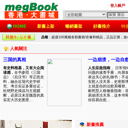
登入帳戶
HOME
新書上架
暢銷書架
好書推介
特
品種
：超過100萬種各類書籍/音像和精品，正品正價，
人氣關注
三国的真相
一边崩溃，一边自
有史料根基，又有大众阅
人生应急指南
， 日常情
读感
，全书参照《三国
问题的速查手册，向朋
志》《后汉书》等正统史
表达关心的礼物书：不
料，融合近现代史学研
安慰人没关系，史密斯
究、考古实证多重佐证，
士就是你的治愈系嘴替
杜绝野史戏说与主观臆
耐死型人格修炼指南：
断，还原汉末至魏晋的真
易崩溃没关系，这本书
实宏大历史图景...
你容易自愈...
新書推薦