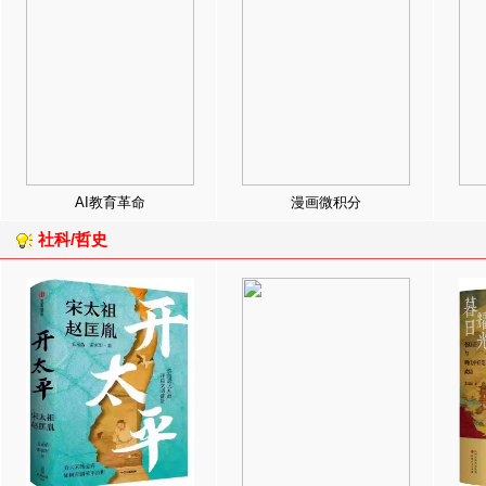
AI教育革命
漫画微积分
社科/哲史