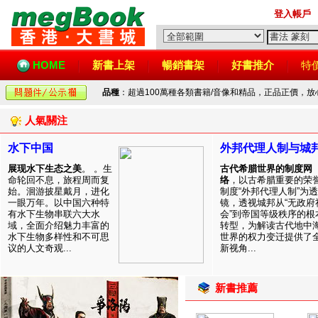
登入帳戶
HOME
新書上架
暢銷書架
好書推介
特
品種
：超過100萬種各類書籍/音像和精品，正品正價，
人氣關注
水下中国
外邦代理人制与城
展现水下生态之美
。 。生
古代希腊世界的制度网
命轮回不息，旅程周而复
络
，以古希腊重要的荣
始。洄游披星戴月，进化
制度“外邦代理人制”为透
一眼万年。以中国六种特
镜，透视城邦从“无政府
有水下生物串联六大水
会”到帝国等级秩序的根
域，全面介绍魅力丰富的
转型，为解读古代地中
水下生物多样性和不可思
世界的权力变迁提供了
议的人文奇观...
新视角...
新書推薦