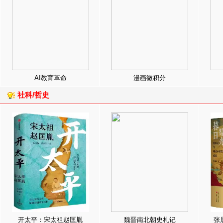
AI教育革命
漫画微积分
社科/哲史
开太平：宋太祖赵匡胤
魏晋南北朝史札记
张