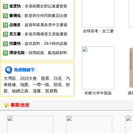
速度快
：全港範圍全部以速遞發貨
書價低
：歡迎與任何同類書店比價
品種多
：超過90多萬各类中文書籍
全球高考：全三册
英文書
：多達20萬種英文原版書籍
找書快
：提供資料，24小時內反饋
環保包裝
：採用紙箱、氣泡紙材料
熱搜關鍵字
：
大灣區
、
詩詞大會
、
股票
、
日语
、
汽
車維修
、
地图
、
一帶一路
、
琼瑶
、
炒
股
、
絲綢之路
、
漫畫
、
貿易戰
剑桥大学中国庙
裘
專業/技術