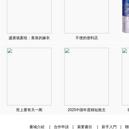
盛唐诡案组：黄泉的嫁衣
不便的便利店
世上要有天一阁
2025中国年度精短散文
書城介紹
|
合作申請
|
索要書目
|
新手入門
|
聯