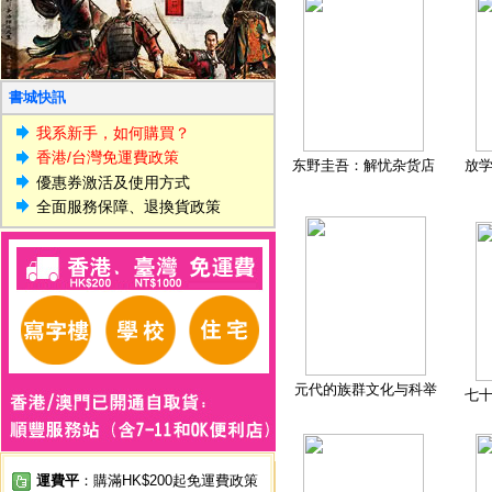
書城快訊
我系新手，如何購買？
香港/台灣免運費政策
东野圭吾：解忧杂货店
放
優惠券激活及使用方式
全面服務保障、退換貨政策
元代的族群文化与科举
七
運費平
：購滿HK$200起免運費政策