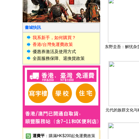
書城快訊
我系新手，如何購買？
香港/台灣免運費政策
东野圭吾：解忧杂
優惠券激活及使用方式
全面服務保障、退換貨政策
元代的族群文化与
運費平
：購滿HK$200起免運費政策