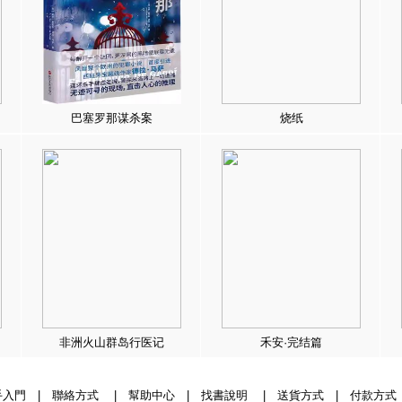
巴塞罗那谋杀案
烧纸
非洲火山群岛行医记
禾安·完结篇
手入門
|
聯絡方式
|
幫助中心
|
找書說明
|
送貨方式
|
付款方式