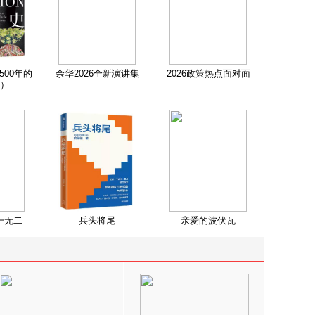
500年的
余华2026全新演讲集
2026政策热点面对面
）
一无二
兵头将尾
亲爱的波伏瓦