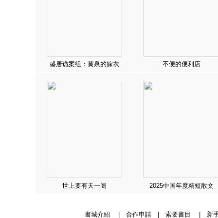
盛唐诡案组：黄泉的嫁衣
不便的便利店
世上要有天一阁
2025中国年度精短散文
書城介紹
|
合作申請
|
索要書目
|
新