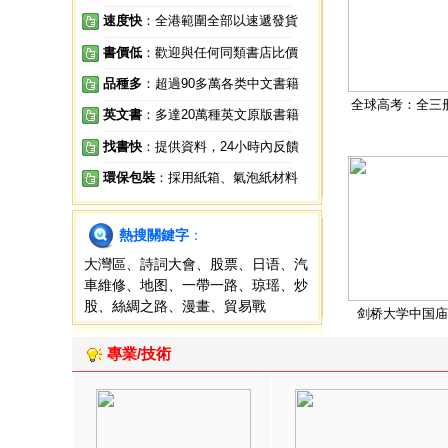
速度快
：全港範圍全部以速遞發貨
書價低
：歡迎與任何同類書店比價
品種多
：超過90多萬各类中文書籍
全球高考：全三
英文書
：多達20萬種英文原版書籍
找書快
：提供資料，24小時內反饋
環保包裝
：採用紙箱、氣泡紙材料
熱搜關鍵字
：
大灣區
、
詩詞大會
、
股票
、
日语
、
汽
車維修
、
地图
、
一帶一路
、
琼瑶
、
炒
股
、
絲綢之路
、
漫畫
、
貿易戰
剑桥大学中国庙
專業/技術