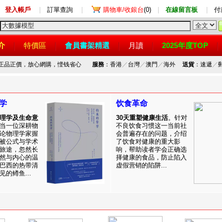
登入帳戶
|
訂單查詢
|
購物車/收銀台
(0)
|
在線留言板
|
付
介
特價區
會員書架精選
月讀
2025年度TOP
，正品正價，放心網購，悭钱省心
服務
：香港
／
台灣
／
澳門
／
海外
送貨
：速遞
／
学
饮食革命
理学及生命意
30天重塑健康生活
。针对
当一位深耕物
不良饮食习惯这一当前社
论物理学家握
会普遍存在的问题，介绍
被公式与学术
了饮食对健康的重大影
旅途，忽然长
响，帮助读者学会正确选
然与内心的温
择健康的食品，防止陷入
巴西的热带清
虚假营销的陷阱...
的鳟鱼...