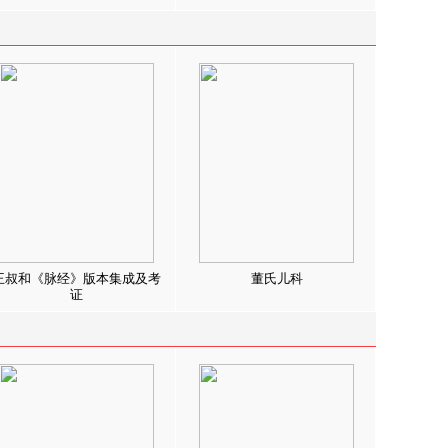
王叔和《脉经》版本集成及考
董氏儿科
证