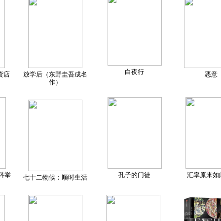
白夜行
货店
放学后（东野圭吾成名
恶意
作）
科举
孔子的门徒
汇率原来如
七十二物候：顺时生活