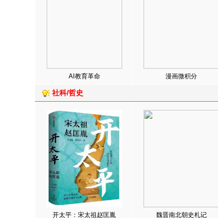
AI教育革命
漫画微积分
社科/哲史
开太平：宋太祖赵匡胤
魏晋南北朝史札记