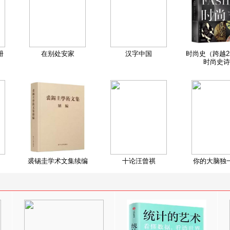
册
在别处安家
汉字中国
时尚史（跨越2
时尚史诗
裘锡圭学术文集续编
十论汪曾祺
你的大脑独