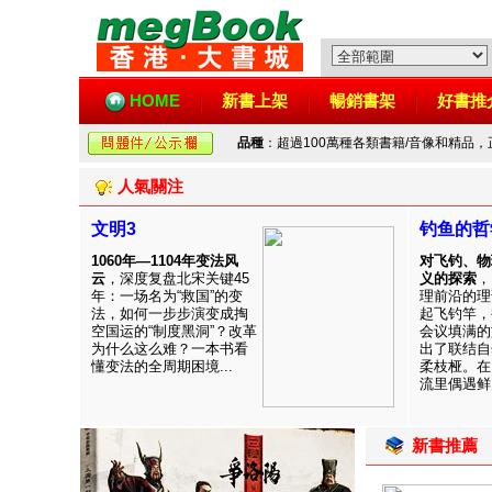
HOME
新書上架
暢銷書架
好書推
品種
：超過100萬種各類書籍/音像和精品
人氣關注
文明3
钓鱼的哲
1060年—1104年变法风
对飞钓、物
云
，深度复盘北宋关键45
义的探索
，
年：一场名为“救国”的变
理前沿的理
法，如何一步步演变成掏
起飞钓竿，
空国运的“制度黑洞”？改革
会议填满的
为什么这么难？一本书看
出了联结自
懂变法的全周期困境...
柔枝桠。在
流里偶遇鲜见
新書推薦