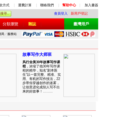
款方式
|
運費計算
|
聯絡我們
|
幫助中心
|
加入書簽
會員登入
新用戶登記
分類瀏覽
雜誌
臺灣用戶
郵局
／
服務站
故事写作大师班
风行全美30年故事写作课
程
，浓缩了他30年写作课
程的精华，知名“剧本医
生”以一套完整、精准、实
用、有机的写作技法，22
步带你穿越创作的迷雾，
让创意进化成别人写不出
来的好故事！……...