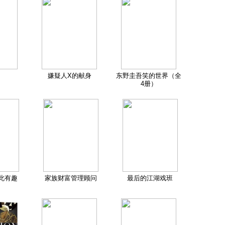
嫌疑人X的献身
东野圭吾笑的世界（全
4册）
此有趣
家族财富管理顾问
最后的江湖戏班