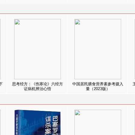
下
思考经方：《伤寒论》六经方
中国居民膳食营养素参考摄入
证病机辨治心悟
量（2023版）