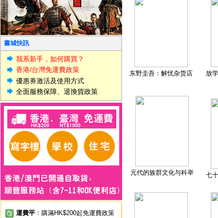
書城快訊
我系新手，如何購買？
香港/台灣免運費政策
东野圭吾：解忧杂货店
放
優惠券激活及使用方式
全面服務保障、退換貨政策
元代的族群文化与科举
七
運費平
：購滿HK$200起免運費政策