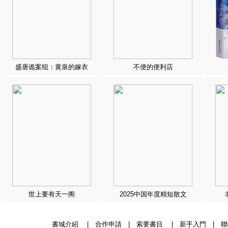
盛唐诡案组：黄泉的嫁衣
不便的便利店
世上要有天一阁
2025中国年度精短散文
書城介紹
|
合作申請
|
索要書目
|
新手入門
|
聯