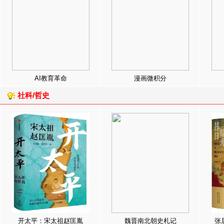
AI教育革命
漫画微积分
社科/哲史
开太平：宋太祖赵匡胤
魏晋南北朝史札记
张