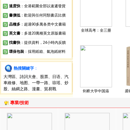
速度快
：全港範圍全部以速遞發貨
書價低
：歡迎與任何同類書店比價
品種多
：超過90多萬各类中文書籍
全球高考：全三册
英文書
：多達20萬種英文原版書籍
找書快
：提供資料，24小時內反饋
環保包裝
：採用紙箱、氣泡紙材料
熱搜關鍵字
：
大灣區
、
詩詞大會
、
股票
、
日语
、
汽
車維修
、
地图
、
一帶一路
、
琼瑶
、
炒
股
、
絲綢之路
、
漫畫
、
貿易戰
剑桥大学中国庙
裘
專業/技術