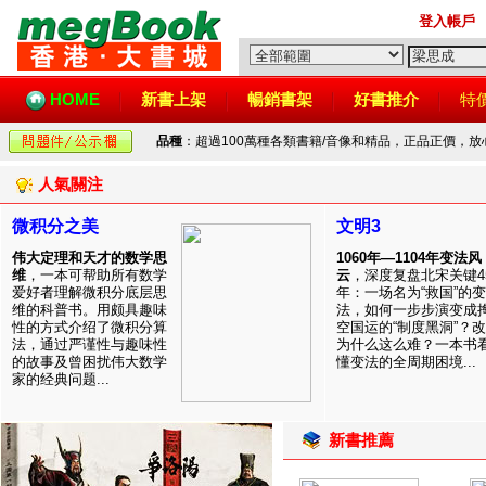
登入帳戶
HOME
新書上架
暢銷書架
好書推介
特
品種
：超過100萬種各類書籍/音像和精品，正品正價，
人氣關注
微积分之美
文明3
伟大定理和天才的数学思
1060年—1104年变法风
维
，一本可帮助所有数学
云
，深度复盘北宋关键4
爱好者理解微积分底层思
年：一场名为“救国”的变
维的科普书。用颇具趣味
法，如何一步步演变成
性的方式介绍了微积分算
空国运的“制度黑洞”？
法，通过严谨性与趣味性
为什么这么难？一本书
的故事及曾困扰伟大数学
懂变法的全周期困境...
家的经典问题...
新書推薦