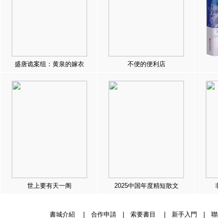
盛唐诡案组：黄泉的嫁衣
不便的便利店
世上要有天一阁
2025中国年度精短散文
書城介紹
|
合作申請
|
索要書目
|
新手入門
|
聯