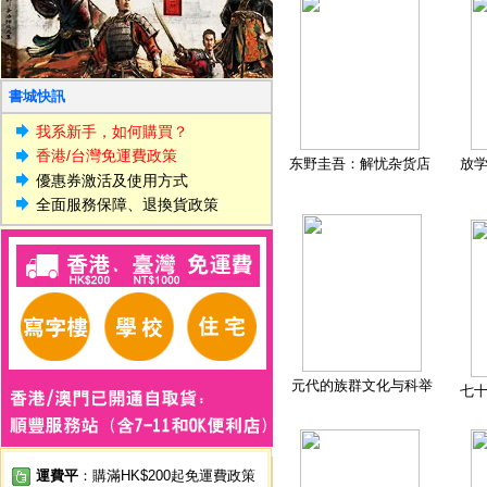
書城快訊
我系新手，如何購買？
香港/台灣免運費政策
东野圭吾：解忧杂货店
放
優惠券激活及使用方式
全面服務保障、退換貨政策
元代的族群文化与科举
七
運費平
：購滿HK$200起免運費政策