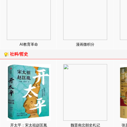
AI教育革命
漫画微积分
社科/哲史
开太平：宋太祖赵匡胤
魏晋南北朝史札记
张