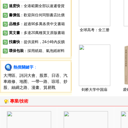
速度快
：全港範圍全部以速遞發貨
書價低
：歡迎與任何同類書店比價
品種多
：超過90多萬各类中文書籍
全球高考：全三册
英文書
：多達20萬種英文原版書籍
找書快
：提供資料，24小時內反饋
環保包裝
：採用紙箱、氣泡紙材料
熱搜關鍵字
：
大灣區
、
詩詞大會
、
股票
、
日语
、
汽
車維修
、
地图
、
一帶一路
、
琼瑶
、
炒
股
、
絲綢之路
、
漫畫
、
貿易戰
剑桥大学中国庙
裘
專業/技術