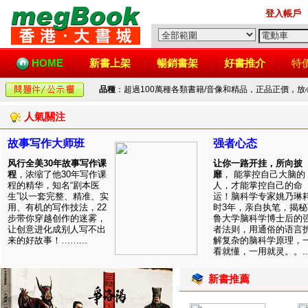
登入帳戶
HOME
新書上架
暢銷書架
好書推介
特
品種
：超過100萬種各類書籍/音像和精品，正品正價，
人氣關注
故事写作大师班
强者心态
风行全美30年故事写作课
让你一路开挂，所向披
程
，浓缩了他30年写作课
靡
， 能掌控自己大脑的
程的精华，知名“剧本医
人，才能掌控自己的命
生”以一套完整、精准、实
运！脑科学专家姚乃琳
用、有机的写作技法，22
时3年，亲自执笔，揭秘
步带你穿越创作的迷雾，
鲁大学脑科学博士后的
让创意进化成别人写不出
者法则，用通俗的语言
来的好故事！……...
解复杂的脑科学原理，
看就懂，一用就灵。。..
新書推薦