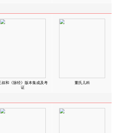
王叔和《脉经》版本集成及考
董氏儿科
证