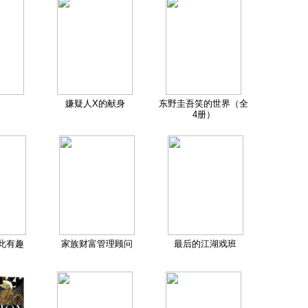
嫌疑人X的献身
东野圭吾笑的世界（全
4册）
此有趣
家族财富管理顾问
最后的江湖戏班