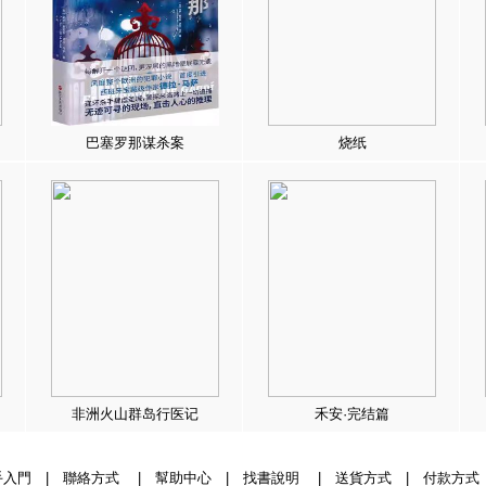
巴塞罗那谋杀案
烧纸
非洲火山群岛行医记
禾安·完结篇
手入門
|
聯絡方式
|
幫助中心
|
找書說明
|
送貨方式
|
付款方式