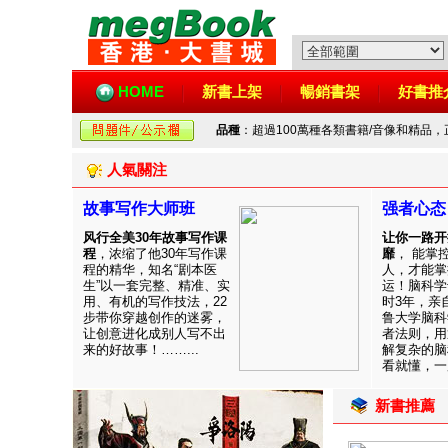
HOME
新書上架
暢銷書架
好書推
品種
：超過100萬種各類書籍/音像和精品
人氣關注
故事写作大师班
强者心态
风行全美30年故事写作课
让你一路开
程
，浓缩了他30年写作课
靡
， 能掌
程的精华，知名“剧本医
人，才能掌
生”以一套完整、精准、实
运！脑科学
用、有机的写作技法，22
时3年，亲
步带你穿越创作的迷雾，
鲁大学脑科
让创意进化成别人写不出
者法则，用
来的好故事！……...
解复杂的脑
看就懂，一用
新書推薦