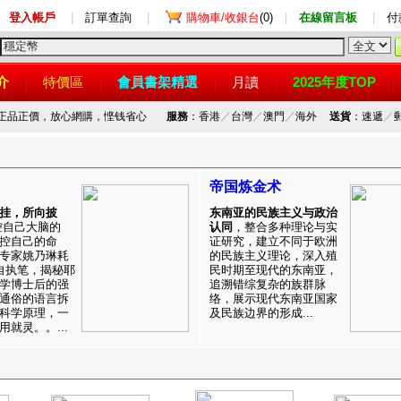
登入帳戶
|
訂單查詢
|
購物車/收銀台
(0)
|
在線留言板
|
付
介
特價區
會員書架精選
月讀
2025年度TOP
，正品正價，放心網購，悭钱省心
服務
：香港
／
台灣
／
澳門
／
海外
送貨
：速遞
／
帝国炼金术
挂，所向披
东南亚的民族主义与政治
控自己大脑的
认同
，整合多种理论与实
控自己的命
证研究，建立不同于欧洲
专家姚乃琳耗
的民族主义理论，深入殖
自执笔，揭秘耶
民时期至现代的东南亚，
学博士后的强
追溯错综复杂的族群脉
通俗的语言拆
络，展示现代东南亚国家
科学原理，一
及民族边界的形成...
就灵。。...