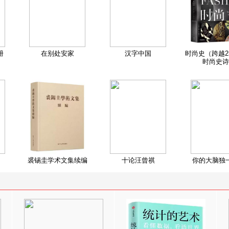
册
在别处安家
汉字中国
时尚史（跨越2
时尚史诗
裘锡圭学术文集续编
十论汪曾祺
你的大脑独