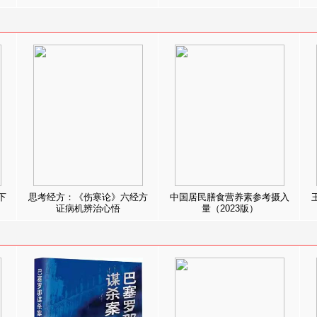
下
思考经方：《伤寒论》六经方
中国居民膳食营养素参考摄入
证病机辨治心悟
量（2023版）