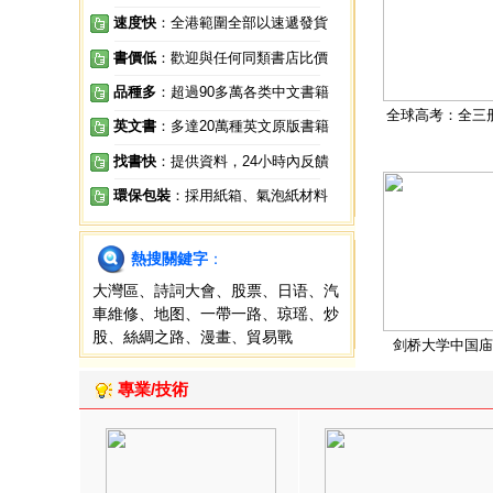
速度快
：全港範圍全部以速遞發貨
書價低
：歡迎與任何同類書店比價
品種多
：超過90多萬各类中文書籍
全球高考：全三
英文書
：多達20萬種英文原版書籍
找書快
：提供資料，24小時內反饋
環保包裝
：採用紙箱、氣泡紙材料
熱搜關鍵字
：
大灣區
、
詩詞大會
、
股票
、
日语
、
汽
車維修
、
地图
、
一帶一路
、
琼瑶
、
炒
股
、
絲綢之路
、
漫畫
、
貿易戰
剑桥大学中国庙
專業/技術