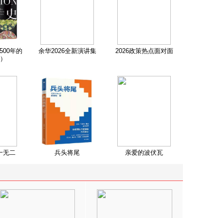
500年的
余华2026全新演讲集
2026政策热点面对面
）
一无二
兵头将尾
亲爱的波伏瓦