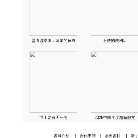
盛唐诡案组：黄泉的嫁衣
不便的便利店
世上要有天一阁
2025中国年度精短散文
書城介紹
|
合作申請
|
索要書目
|
新