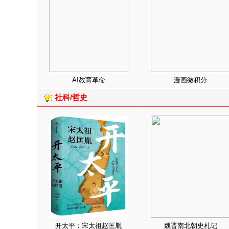
AI教育革命
漫画微积分
社科/哲史
开太平：宋太祖赵匡胤
魏晋南北朝史札记