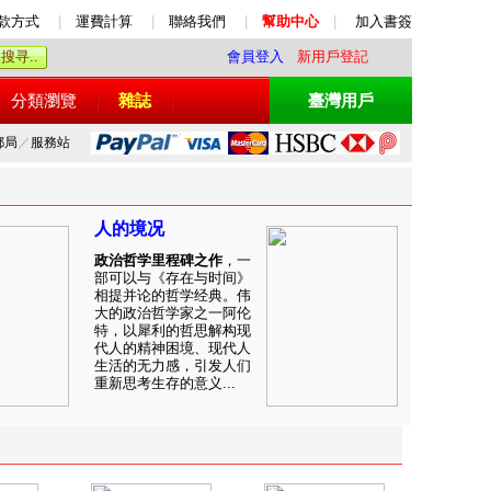
款方式
|
運費計算
|
聯絡我們
|
幫助中心
|
加入書簽
會員登入
新用戶登記
分類瀏覽
雜誌
臺灣用戶
郵局
／
服務站
人的境况
政治哲学里程碑之作
，一
部可以与《存在与时间》
相提并论的哲学经典。伟
大的政治哲学家之一阿伦
特，以犀利的哲思解构现
代人的精神困境、现代人
生活的无力感，引发人们
重新思考生存的意义...