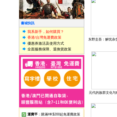
書城快訊
我系新手，如何購買？
香港/台灣免運費政策
东野圭吾：解忧杂
優惠券激活及使用方式
全面服務保障、退換貨政策
元代的族群文化与
運費平
：購滿HK$200起免運費政策