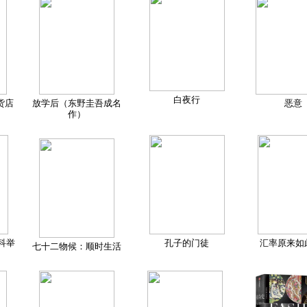
白夜行
货店
放学后（东野圭吾成名
恶意
作）
科举
孔子的门徒
汇率原来如
七十二物候：顺时生活