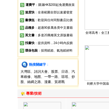
運費平
：購滿HK$200起免運費政策
速度快
：全港範圍全部以速遞發貨
書價低
：歡迎與任何同類書店比價
品種多
：超過90多萬各类中文書籍
全球高考：全三
英文書
：多達20萬種英文原版書籍
找書快
：提供資料，24小時內反饋
環保包裝
：採用紙箱、氣泡紙材料
熱搜關鍵字
：
大灣區
、
詩詞大會
、
股票
、
日语
、
汽
車維修
、
地图
、
一帶一路
、
琼瑶
、
炒
股
、
絲綢之路
、
漫畫
、
貿易戰
剑桥大学中国庙
專業/技術