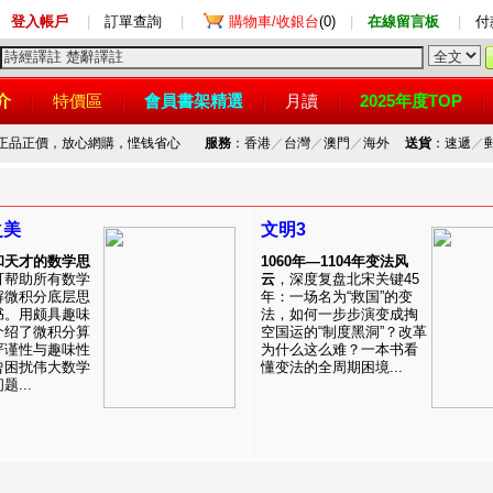
登入帳戶
|
訂單查詢
|
購物車/收銀台
(0)
|
在線留言板
|
付
介
特價區
會員書架精選
月讀
2025年度TOP
，正品正價，放心網購，悭钱省心
服務
：香港
／
台灣
／
澳門
／
海外
送貨
：速遞
／
之美
文明3
和天才的数学思
1060年—1104年变法风
可帮助所有数学
云
，深度复盘北宋关键45
解微积分底层思
年：一场名为“救国”的变
书。用颇具趣味
法，如何一步步演变成掏
介绍了微积分算
空国运的“制度黑洞”？改革
严谨性与趣味性
为什么这么难？一本书看
曾困扰伟大数学
懂变法的全周期困境...
...