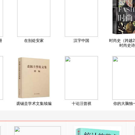
册
在别处安家
汉字中国
时尚史（跨越2
时尚史诗
裘锡圭学术文集续编
十论汪曾祺
你的大脑独