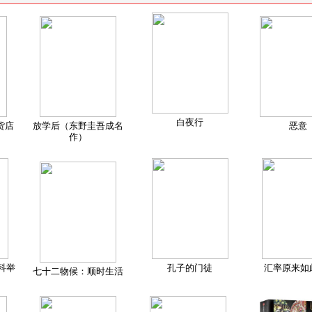
白夜行
货店
放学后（东野圭吾成名
恶意
作）
科举
孔子的门徒
汇率原来如
七十二物候：顺时生活