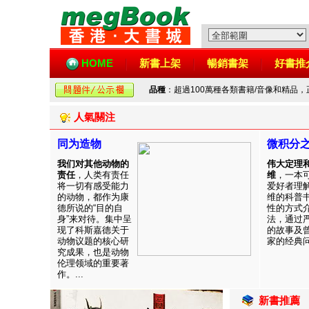
HOME
新書上架
暢銷書架
好書推
品種
：超過100萬種各類書籍/音像和精品
人氣關注
同为造物
微积分
我们对其他动物的
伟大定理
责任
，人类有责任
维
，一本
将一切有感受能力
爱好者理
的动物，都作为康
维的科普
德所说的“目的自
性的方式
身”来对待。集中呈
法，通过
现了科斯嘉德关于
的故事及
动物议题的核心研
家的经典问题
究成果，也是动物
伦理领域的重要著
作。...
新書推薦