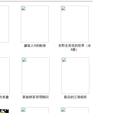
嫌疑人X的献身
东野圭吾笑的世界（全
4册）
此有趣
家族财富管理顾问
最后的江湖戏班