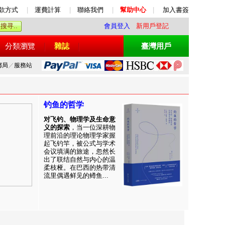
款方式
|
運費計算
|
聯絡我們
|
幫助中心
|
加入書簽
會員登入
新用戶登記
分類瀏覽
雜誌
臺灣用戶
郵局
／
服務站
钓鱼的哲学
对飞钓、物理学及生命意
义的探索
，当一位深耕物
理前沿的理论物理学家握
起飞钓竿，被公式与学术
会议填满的旅途，忽然长
出了联结自然与内心的温
柔枝桠。在巴西的热带清
流里偶遇鲜见的鳟鱼...