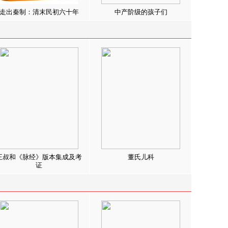
走出秦制：清末民初六十年
中产阶级的孩子们
王叔和《脉经》版本集成及考
董氏儿科
证