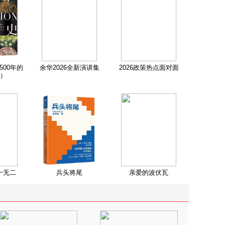
500年的
余华2026全新演讲集
2026政策热点面对面
）
一无二
兵头将尾
亲爱的波伏瓦