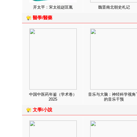
开太平：宋太祖赵匡胤
魏晋南北朝史札记
醫學/醫藥
中国中医药年鉴（学术卷）
音乐与大脑：神经科学视角
2025
的音乐干预
文學/小說