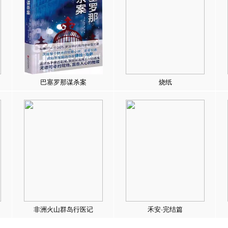
巴塞罗那谋杀案
烧纸
非洲火山群岛行医记
禾安·完结篇