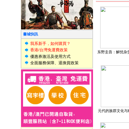
書城快訊
我系新手，如何購買？
香港/台灣免運費政策
东野圭吾：解忧杂
優惠券激活及使用方式
全面服務保障、退換貨政策
元代的族群文化与