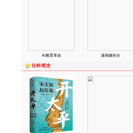
AI教育革命
漫画微积分
社科/哲史