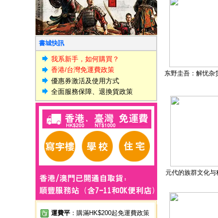
書城快訊
我系新手，如何購買？
香港/台灣免運費政策
东野圭吾：解忧杂
優惠券激活及使用方式
全面服務保障、退換貨政策
元代的族群文化与
運費平
：購滿HK$200起免運費政策