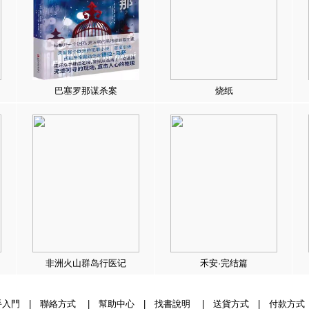
巴塞罗那谋杀案
烧纸
非洲火山群岛行医记
禾安·完结篇
手入門
|
聯絡方式
|
幫助中心
|
找書說明
|
送貨方式
|
付款方式