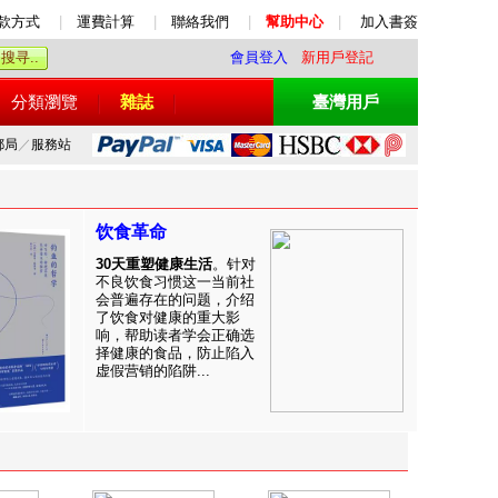
款方式
|
運費計算
|
聯絡我們
|
幫助中心
|
加入書簽
會員登入
新用戶登記
分類瀏覽
雜誌
臺灣用戶
郵局
／
服務站
饮食革命
30天重塑健康生活
。针对
不良饮食习惯这一当前社
会普遍存在的问题，介绍
了饮食对健康的重大影
响，帮助读者学会正确选
择健康的食品，防止陷入
虚假营销的陷阱...