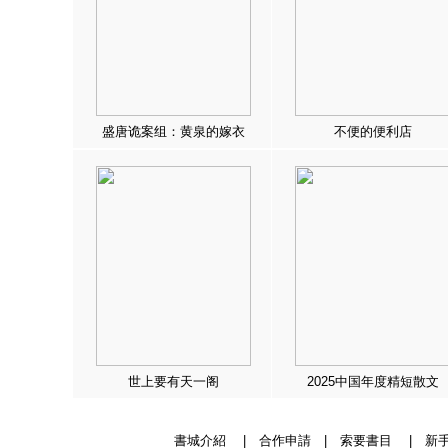
盛唐诡案组：黄泉的嫁衣
不便的便利店
世上要有天一阁
2025中国年度精短散文
書城介紹
|
合作申請
|
索要書目
|
新