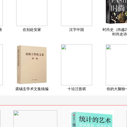
册
在别处安家
汉字中国
时尚史（跨越2
时尚史诗
裘锡圭学术文集续编
十论汪曾祺
你的大脑独