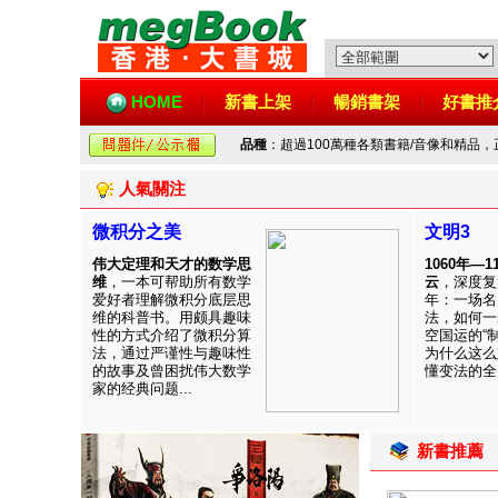
HOME
新書上架
暢銷書架
好書推
品種
：超過100萬種各類書籍/音像和精品
人氣關注
微积分之美
文明3
伟大定理和天才的数学思
1060年—
维
，一本可帮助所有数学
云
，深度复
爱好者理解微积分底层思
年：一场名
维的科普书。用颇具趣味
法，如何一
性的方式介绍了微积分算
空国运的“
法，通过严谨性与趣味性
为什么这么
的故事及曾困扰伟大数学
懂变法的全周
家的经典问题...
新書推薦