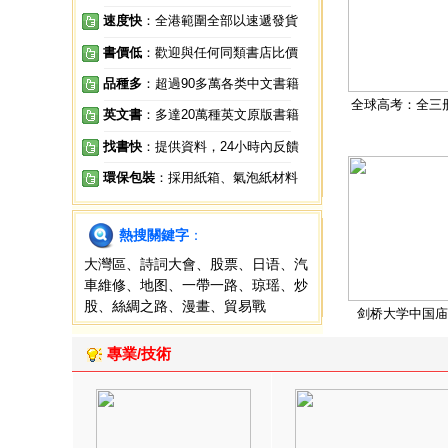
速度快
：全港範圍全部以速遞發貨
書價低
：歡迎與任何同類書店比價
品種多
：超過90多萬各类中文書籍
全球高考：全三
英文書
：多達20萬種英文原版書籍
找書快
：提供資料，24小時內反饋
環保包裝
：採用紙箱、氣泡紙材料
熱搜關鍵字
：
大灣區
、
詩詞大會
、
股票
、
日语
、
汽
車維修
、
地图
、
一帶一路
、
琼瑶
、
炒
股
、
絲綢之路
、
漫畫
、
貿易戰
剑桥大学中国庙
專業/技術