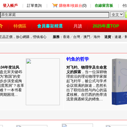
登入帳戶
|
訂單查詢
|
購物車/收銀台
(0)
|
在線留言板
|
付
介
特價區
會員書架精選
月讀
2025年度TOP
，正品正價，放心網購，悭钱省心
服務
：香港
／
台灣
／
澳門
／
海外
送貨
：速遞
／
钓鱼的哲学
1104年变法风
对飞钓、物理学及生命意
盘北宋关键45
义的探索
，当一位深耕物
为“救国”的变
理前沿的理论物理学家握
步步演变成掏
起飞钓竿，被公式与学术
制度黑洞”？改革
会议填满的旅途，忽然长
难？一本书看
出了联结自然与内心的温
期困境...
柔枝桠。在巴西的热带清
流里偶遇鲜见的鳟鱼...