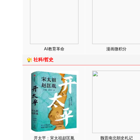
AI教育革命
漫画微积分
社科/哲史
开太平：宋太祖赵匡胤
魏晋南北朝史札记