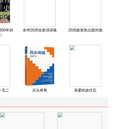
500年的
余华2026全新演讲集
2026政策热点面对面
）
一无二
兵头将尾
亲爱的波伏瓦