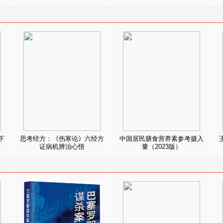
下
思考经方：《伤寒论》六经方
中国居民膳食营养素参考摄入
证病机辨治心悟
量（2023版）