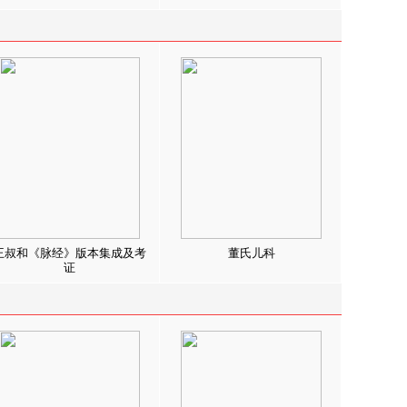
王叔和《脉经》版本集成及考
董氏儿科
证