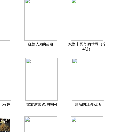
嫌疑人X的献身
东野圭吾笑的世界（全
4册）
此有趣
家族财富管理顾问
最后的江湖戏班