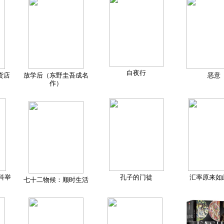
白夜行
货店
放学后（东野圭吾成名
恶意
作）
科举
孔子的门徒
汇率原来如
七十二物候：顺时生活