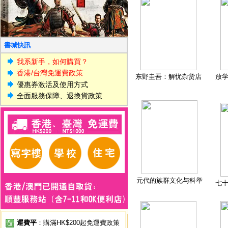
書城快訊
我系新手，如何購買？
香港/台灣免運費政策
东野圭吾：解忧杂货店
放
優惠券激活及使用方式
全面服務保障、退換貨政策
元代的族群文化与科举
七
運費平
：購滿HK$200起免運費政策