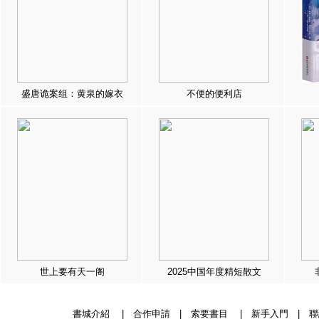
盛唐诡案组：黄泉的嫁衣
不便的便利店
世上要有天一阁
2025中国年度精短散文
書城介紹
|
合作申請
|
索要書目
|
新手入門
|
聯