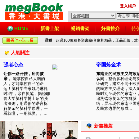
登入帳戶
HOME
新書上架
暢銷書架
好書推介
特
品種
：超過100萬種各類書籍/音像和精品，正品正價，
人氣關注
强者心态
帝国炼金术
让你一路开挂，所向披
东南亚的民族主义与政
靡
， 能掌控自己大脑的
认同
，整合多种理论与
人，才能掌控自己的命
证研究，建立不同于欧
运！脑科学专家姚乃琳耗
的民族主义理论，深入
时3年，亲自执笔，揭秘耶
民时期至现代的东南亚
鲁大学脑科学博士后的强
追溯错综复杂的族群脉
者法则，用通俗的语言拆
络，展示现代东南亚国
解复杂的脑科学原理，一
及民族边界的形成...
看就懂，一用就灵。。...
新書推薦