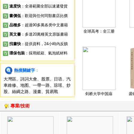
速度快
：全港範圍全部以速遞發貨
書價低
：歡迎與任何同類書店比價
品種多
：超過90多萬各类中文書籍
全球高考：全三册
英文書
：多達20萬種英文原版書籍
找書快
：提供資料，24小時內反饋
環保包裝
：採用紙箱、氣泡紙材料
熱搜關鍵字
：
大灣區
、
詩詞大會
、
股票
、
日语
、
汽
車維修
、
地图
、
一帶一路
、
琼瑶
、
炒
股
、
絲綢之路
、
漫畫
、
貿易戰
剑桥大学中国庙
裘
專業/技術