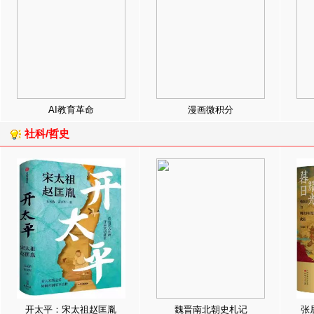
AI教育革命
漫画微积分
社科/哲史
开太平：宋太祖赵匡胤
魏晋南北朝史札记
张