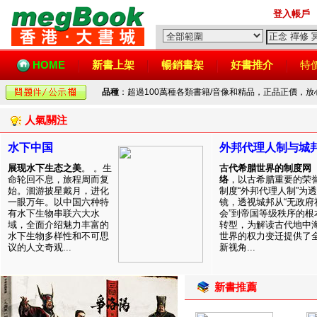
登入帳戶
HOME
新書上架
暢銷書架
好書推介
特
品種
：超過100萬種各類書籍/音像和精品，正品正價，
人氣關注
水下中国
外邦代理人制与城
展现水下生态之美
。 。生
古代希腊世界的制度网
命轮回不息，旅程周而复
络
，以古希腊重要的荣
始。洄游披星戴月，进化
制度“外邦代理人制”为透
一眼万年。以中国六种特
镜，透视城邦从“无政府
有水下生物串联六大水
会”到帝国等级秩序的根
域，全面介绍魅力丰富的
转型，为解读古代地中
水下生物多样性和不可思
世界的权力变迁提供了
议的人文奇观...
新视角...
新書推薦