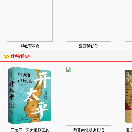
AI教育革命
漫画微积分
社科/哲史
开太平：宋太祖赵匡胤
魏晋南北朝史札记
张