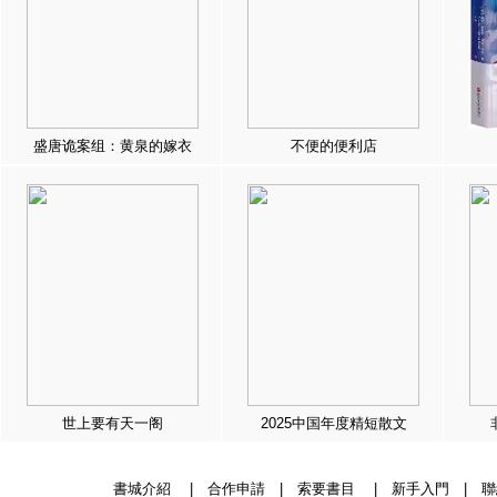
盛唐诡案组：黄泉的嫁衣
不便的便利店
世上要有天一阁
2025中国年度精短散文
書城介紹
|
合作申請
|
索要書目
|
新手入門
|
聯