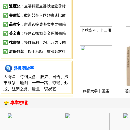
速度快
：全港範圍全部以速遞發貨
書價低
：歡迎與任何同類書店比價
品種多
：超過90多萬各类中文書籍
全球高考：全三册
英文書
：多達20萬種英文原版書籍
找書快
：提供資料，24小時內反饋
環保包裝
：採用紙箱、氣泡紙材料
熱搜關鍵字
：
大灣區
、
詩詞大會
、
股票
、
日语
、
汽
車維修
、
地图
、
一帶一路
、
琼瑶
、
炒
股
、
絲綢之路
、
漫畫
、
貿易戰
剑桥大学中国庙
裘
專業/技術