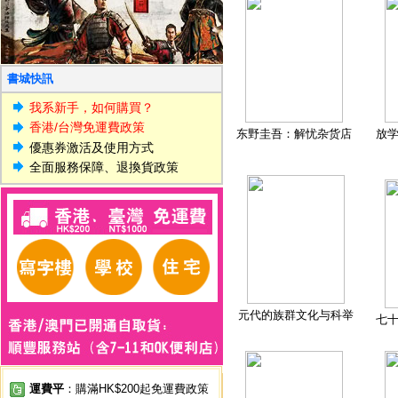
書城快訊
我系新手，如何購買？
香港/台灣免運費政策
东野圭吾：解忧杂货店
放
優惠券激活及使用方式
全面服務保障、退換貨政策
元代的族群文化与科举
七
運費平
：購滿HK$200起免運費政策