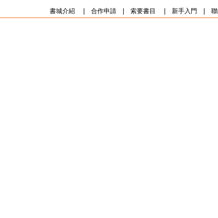
書城介紹
|
合作申請
|
索要書目
|
新手入門
|
聯