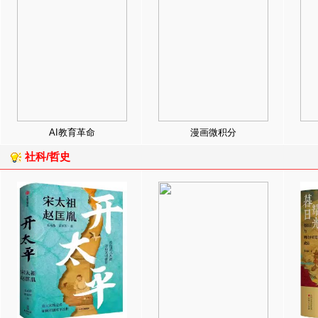
AI教育革命
漫画微积分
社科/哲史