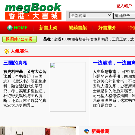
登入帳戶
HOME
新書上架
暢銷書架
好書推介
特
品種
：超過100萬種各類書籍/音像和精品，正品正價，
人氣關注
三国的真相
一边崩溃，一边自
有史料根基，又有大众阅
人生应急指南
， 日常情
读感
，全书参照《三国
问题的速查手册，向朋
志》《后汉书》等正统史
表达关心的礼物书：不
料，融合近现代史学研
安慰人没关系，史密斯
究、考古实证多重佐证，
士就是你的治愈系嘴替
杜绝野史戏说与主观臆
耐死型人格修炼指南：
断，还原汉末至魏晋的真
易崩溃没关系，这本书
实宏大历史图景...
你容易自愈...
新書推薦