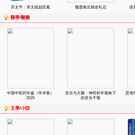
开太平：宋太祖赵匡胤
魏晋南北朝史札记
张
醫學/醫藥
中国中医药年鉴（学术卷）
音乐与大脑：神经科学视角下
思考
2025
的音乐干预
文學/小說