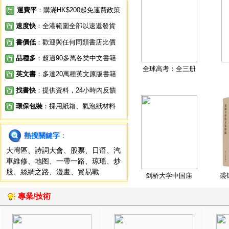
運費平
：購滿HK$200起免運費政策
速度快
：全港範圍全部以速遞發貨
書價低
：歡迎與任何同類書店比價
品種多
：超過90多萬各类中文書籍
全球高考：全三册
英文書
：多達20萬種英文原版書籍
找書快
：提供資料，24小時內反饋
環保包裝
：採用紙箱、氣泡紙材料
熱搜關鍵字
：
大灣區
、
詩詞大會
、
股票
、
日语
、
汽
車維修
、
地图
、
一帶一路
、
琼瑶
、
炒
股
、
絲綢之路
、
漫畫
、
貿易戰
剑桥大学中国庙
裘
專業/技術