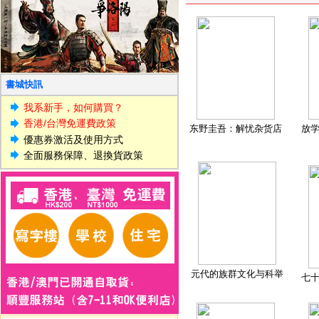
書城快訊
我系新手，如何購買？
香港/台灣免運費政策
东野圭吾：解忧杂货店
放
優惠券激活及使用方式
全面服務保障、退換貨政策
元代的族群文化与科举
七