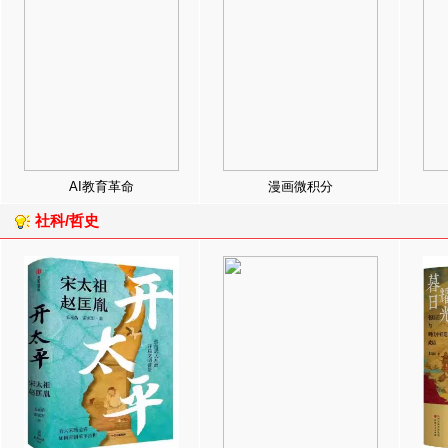
AI教育革命
漫画微积分
社科/哲史