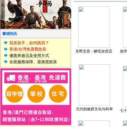
書城快訊
我系新手，如何購買？
香港/台灣免運費政策
东野圭吾：解忧杂货店
放
優惠券激活及使用方式
全面服務保障、退換貨政策
元代的族群文化与科举
七