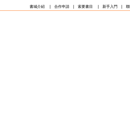
書城介紹
|
合作申請
|
索要書目
|
新手入門
|
聯