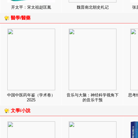
开太平：宋太祖赵匡胤
魏晋南北朝史札记
张
醫學/醫藥
中国中医药年鉴（学术卷）
音乐与大脑：神经科学视角下
思考
2025
的音乐干预
文學/小說