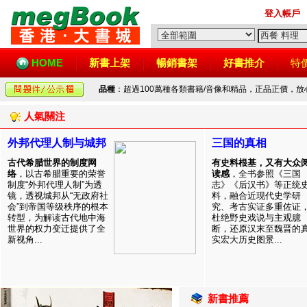
登入帳戶
HOME
新書上架
暢銷書架
好書推介
特
品種
：超過100萬種各類書籍/音像和精品，正品正價，
人氣關注
外邦代理人制与城邦
三国的真相
古代希腊世界的制度网
有史料根基，又有大众
络
，以古希腊重要的荣誉
读感
，全书参照《三国
制度“外邦代理人制”为透
志》《后汉书》等正统
镜，透视城邦从“无政府社
料，融合近现代史学研
会”到帝国等级秩序的根本
究、考古实证多重佐证
转型，为解读古代地中海
杜绝野史戏说与主观臆
世界的权力变迁提供了全
断，还原汉末至魏晋的
新视角...
实宏大历史图景...
新書推薦