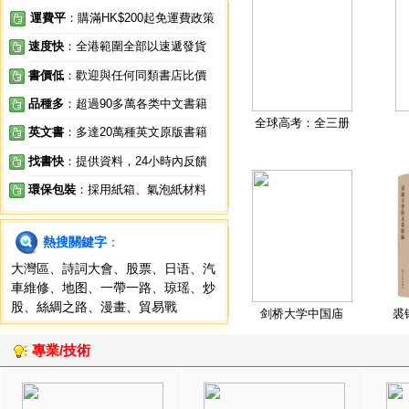
運費平
：購滿HK$200起免運費政策
速度快
：全港範圍全部以速遞發貨
書價低
：歡迎與任何同類書店比價
品種多
：超過90多萬各类中文書籍
全球高考：全三册
英文書
：多達20萬種英文原版書籍
找書快
：提供資料，24小時內反饋
環保包裝
：採用紙箱、氣泡紙材料
熱搜關鍵字
：
大灣區
、
詩詞大會
、
股票
、
日语
、
汽
車維修
、
地图
、
一帶一路
、
琼瑶
、
炒
股
、
絲綢之路
、
漫畫
、
貿易戰
剑桥大学中国庙
裘
專業/技術