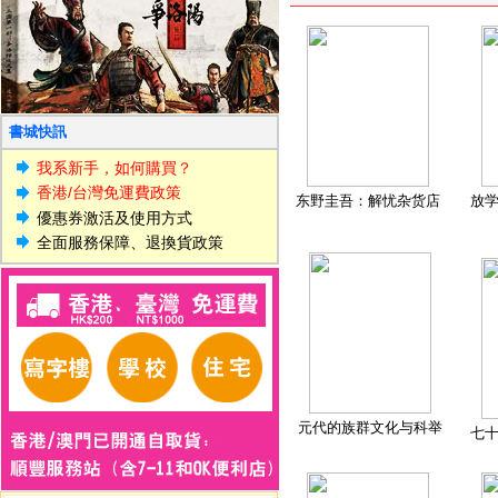
書城快訊
我系新手，如何購買？
香港/台灣免運費政策
东野圭吾：解忧杂货店
放
優惠券激活及使用方式
全面服務保障、退換貨政策
元代的族群文化与科举
七