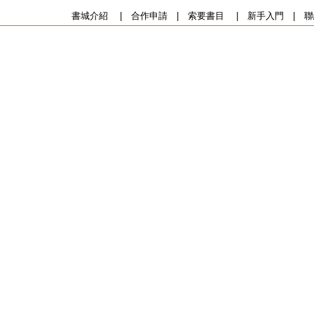
書城介紹
|
合作申請
|
索要書目
|
新手入門
|
聯