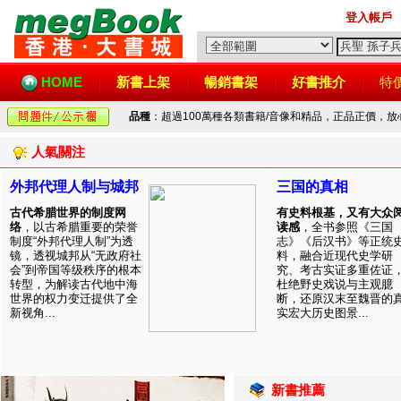
登入帳戶
HOME
新書上架
暢銷書架
好書推介
特
品種
：超過100萬種各類書籍/音像和精品，正品正價，
人氣關注
外邦代理人制与城邦
三国的真相
古代希腊世界的制度网
有史料根基，又有大众
络
，以古希腊重要的荣誉
读感
，全书参照《三国
制度“外邦代理人制”为透
志》《后汉书》等正统
镜，透视城邦从“无政府社
料，融合近现代史学研
会”到帝国等级秩序的根本
究、考古实证多重佐证
转型，为解读古代地中海
杜绝野史戏说与主观臆
世界的权力变迁提供了全
断，还原汉末至魏晋的
新视角...
实宏大历史图景...
新書推薦