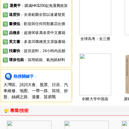
運費平
：購滿HK$200起免運費政策
速度快
：全港範圍全部以速遞發貨
書價低
：歡迎與任何同類書店比價
品種多
：超過90多萬各类中文書籍
全球高考：全三册
英文書
：多達20萬種英文原版書籍
找書快
：提供資料，24小時內反饋
環保包裝
：採用紙箱、氣泡紙材料
熱搜關鍵字
：
大灣區
、
詩詞大會
、
股票
、
日语
、
汽
車維修
、
地图
、
一帶一路
、
琼瑶
、
炒
股
、
絲綢之路
、
漫畫
、
貿易戰
剑桥大学中国庙
裘
專業/技術