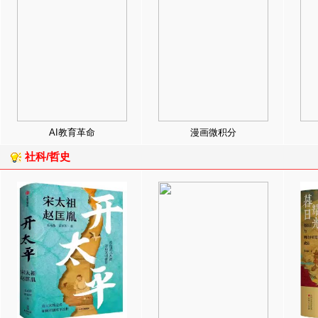
AI教育革命
漫画微积分
社科/哲史