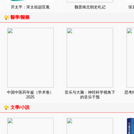
开太平：宋太祖赵匡胤
魏晋南北朝史札记
张
醫學/醫藥
中国中医药年鉴（学术卷）
音乐与大脑：神经科学视角下
思考
2025
的音乐干预
文學/小說