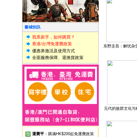
書城快訊
我系新手，如何購買？
香港/台灣免運費政策
东野圭吾：解忧杂
優惠券激活及使用方式
全面服務保障、退換貨政策
元代的族群文化与
運費平
：購滿HK$200起免運費政策