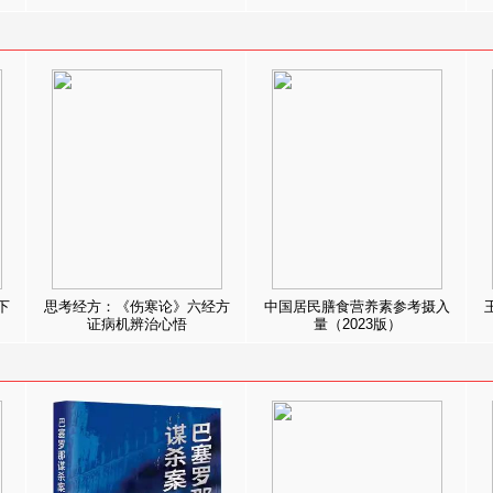
下
思考经方：《伤寒论》六经方
中国居民膳食营养素参考摄入
证病机辨治心悟
量（2023版）