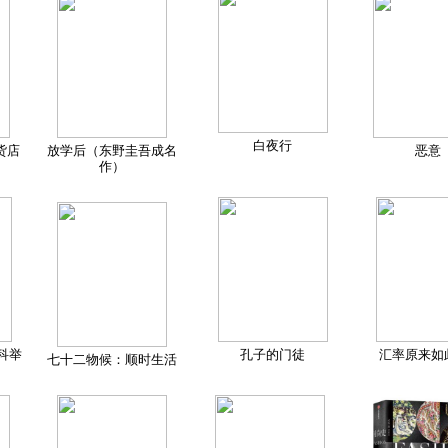
白夜行
货店
放学后（东野圭吾成名
恶意
作）
科举
孔子的门徒
汇率原来如
七十二物候：顺时生活