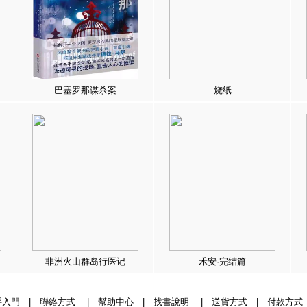
巴塞罗那谋杀案
烧纸
非洲火山群岛行医记
禾安·完结篇
手入門
|
聯絡方式
|
幫助中心
|
找書說明
|
送貨方式
|
付款方式