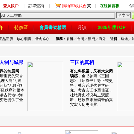
登入帳戶
|
訂單查詢
|
購物車/收銀台
(0)
|
在線留言板
|
付
介
特價區
會員書架精選
月讀
2025年度TOP
，正品正價，放心網購，悭钱省心
服務
：香港
／
台灣
／
澳門
／
海外
送貨
：速遞
／
人制与城邦
三国的真相
界的制度网
有史料根基，又有大众阅
腊重要的荣誉
读感
，全书参照《三国
代理人制”为透
志》《后汉书》等正统史
邦从“无政府社
料，融合近现代史学研
等级秩序的根本
究、考古实证多重佐证，
读古代地中海
杜绝野史戏说与主观臆
变迁提供了全
断，还原汉末至魏晋的真
实宏大历史图景...