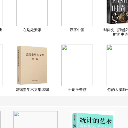
册
在别处安家
汉字中国
时尚史（跨越2
时尚史诗
裘锡圭学术文集续编
十论汪曾祺
你的大脑独