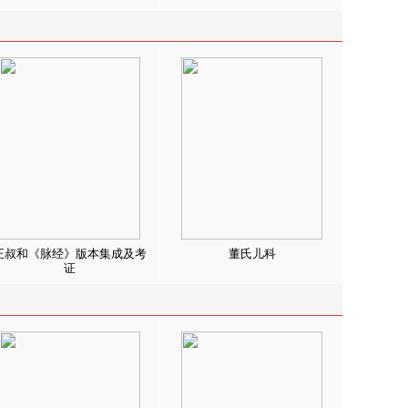
王叔和《脉经》版本集成及考
董氏儿科
证