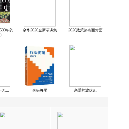
500年的
余华2026全新演讲集
2026政策热点面对面
）
一无二
兵头将尾
亲爱的波伏瓦