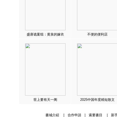
盛唐诡案组：黄泉的嫁衣
不便的便利店
世上要有天一阁
2025中国年度精短散文
書城介紹
|
合作申請
|
索要書目
|
新