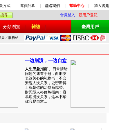
款方式
|
運費計算
|
聯絡我們
|
幫助中心
|
加入書簽
會員登入
新用戶登記
分類瀏覽
雜誌
臺灣用戶
郵局
／
服務站
一边崩溃，一边自愈
人生应急指南
， 日常情绪
问题的速查手册，向朋友
表达关心的礼物书：不会
安慰人没关系，史密斯博
士就是你的治愈系嘴替。
耐死型人格修炼指南：容
易崩溃没关系，这本书帮
你容易自愈...