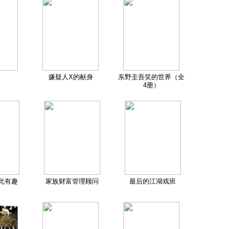
嫌疑人X的献身
东野圭吾笑的世界（全
4册）
此有趣
家族财富管理顾问
最后的江湖戏班