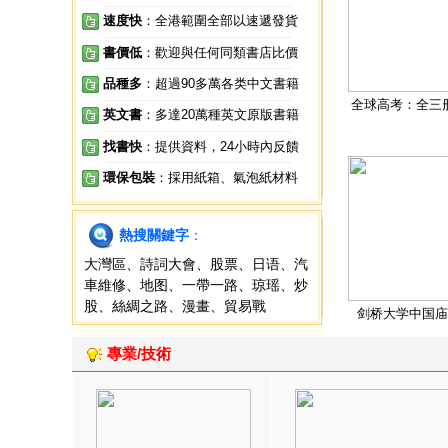
速度快
：全港範圍全部以速遞發貨
書價低
：歡迎與任何同類書店比價
品種多
：超過90多萬各类中文書籍
全球高考：全三
英文書
：多達20萬種英文原版書籍
找書快
：提供資料，24小時內反饋
環保包裝
：採用紙箱、氣泡紙材料
熱搜關鍵字
：
大灣區
、
詩詞大會
、
股票
、
日语
、
汽
車維修
、
地图
、
一帶一路
、
琼瑶
、
炒
股
、
絲綢之路
、
漫畫
、
貿易戰
剑桥大学中国庙
專業/技術