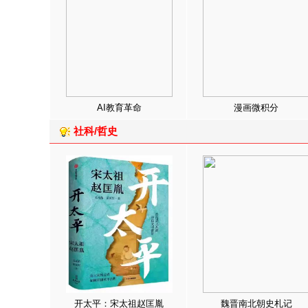
AI教育革命
漫画微积分
社科/哲史
开太平：宋太祖赵匡胤
魏晋南北朝史札记