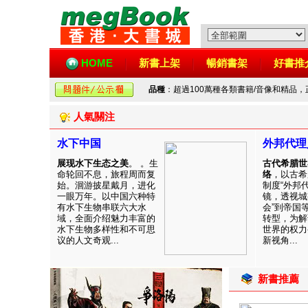
HOME
新書上架
暢銷書架
好書推
品種
：超過100萬種各類書籍/音像和精品
人氣關注
水下中国
外邦代理
展现水下生态之美
。 。生
古代希腊世
命轮回不息，旅程周而复
络
，以古希
始。洄游披星戴月，进化
制度“外邦
一眼万年。以中国六种特
镜，透视城
有水下生物串联六大水
会”到帝国
域，全面介绍魅力丰富的
转型，为解
水下生物多样性和不可思
世界的权力
议的人文奇观...
新视角...
新書推薦