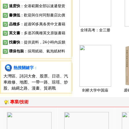
速度快
：全港範圍全部以速遞發貨
書價低
：歡迎與任何同類書店比價
品種多
：超過90多萬各类中文書籍
全球高考：全三册
英文書
：多達20萬種英文原版書籍
找書快
：提供資料，24小時內反饋
環保包裝
：採用紙箱、氣泡紙材料
熱搜關鍵字
：
大灣區
、
詩詞大會
、
股票
、
日语
、
汽
車維修
、
地图
、
一帶一路
、
琼瑶
、
炒
股
、
絲綢之路
、
漫畫
、
貿易戰
剑桥大学中国庙
裘
專業/技術