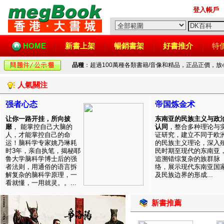
登入帳戶
HOME
新書上架
暢銷書架
好書推介
特
品種
：超過100萬種各類書籍/音像和精品，正品正價，
人氣關注
强者心态
帝国炼金术
让你一路开挂，所向披
东南亚的民族主义与政
靡
， 能掌控自己大脑的
认同
，整合多种理论与
人，才能掌控自己的命
证研究，建立不同于欧
运！脑科学专家姚乃琳耗
的民族主义理论，深入
时3年，亲自执笔，揭秘耶
民时期至现代的东南亚
鲁大学脑科学博士后的强
追溯错综复杂的族群脉
者法则，用通俗的语言拆
络，展示现代东南亚国
解复杂的脑科学原理，一
及民族边界的形成...
看就懂，一用就灵。。...
新書推薦