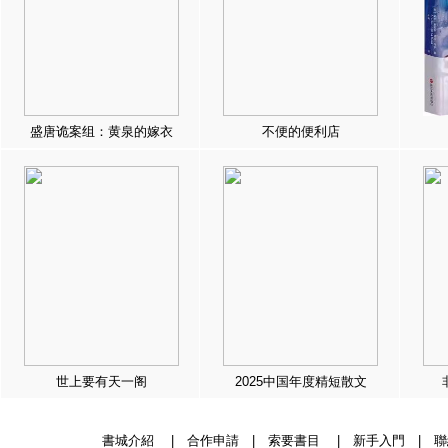
盛唐诡案组：黄泉的嫁衣
不便的便利店
世上要有天一阁
2025中国年度精短散文
書城介紹
|
合作申請
|
索要書目
|
新手入門
|
聯