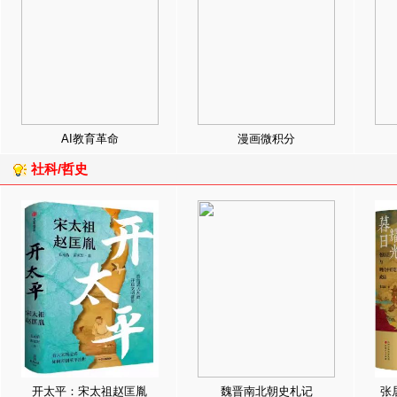
AI教育革命
漫画微积分
社科/哲史
开太平：宋太祖赵匡胤
魏晋南北朝史札记
张