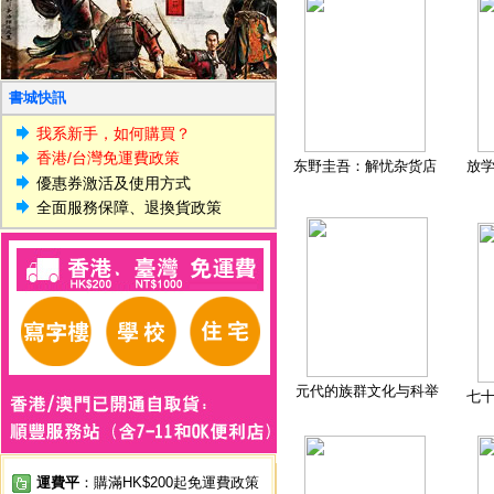
書城快訊
我系新手，如何購買？
香港/台灣免運費政策
东野圭吾：解忧杂货店
放
優惠券激活及使用方式
全面服務保障、退換貨政策
元代的族群文化与科举
七
運費平
：購滿HK$200起免運費政策