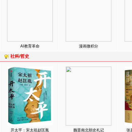
AI教育革命
漫画微积分
社科/哲史
开太平：宋太祖赵匡胤
魏晋南北朝史札记
张