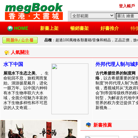
登入帳戶
HOME
新書上架
暢銷書架
好書推介
特
品種
：超過100萬種各類書籍/音像和精品，正品正價，
人氣關注
水下中国
外邦代理人制与城
展现水下生态之美
。 。生
古代希腊世界的制度网
命轮回不息，旅程周而复
络
，以古希腊重要的荣
始。洄游披星戴月，进化
制度“外邦代理人制”为透
一眼万年。以中国六种特
镜，透视城邦从“无政府
有水下生物串联六大水
会”到帝国等级秩序的根
域，全面介绍魅力丰富的
转型，为解读古代地中
水下生物多样性和不可思
世界的权力变迁提供了
议的人文奇观...
新视角...
新書推薦