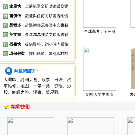
速度快
：全港範圍全部以速遞發貨
書價低
：歡迎與任何同類書店比價
品種多
：超過90多萬各类中文書籍
全球高考：全三册
英文書
：多達20萬種英文原版書籍
找書快
：提供資料，24小時內反饋
環保包裝
：採用紙箱、氣泡紙材料
熱搜關鍵字
：
大灣區
、
詩詞大會
、
股票
、
日语
、
汽
車維修
、
地图
、
一帶一路
、
琼瑶
、
炒
股
、
絲綢之路
、
漫畫
、
貿易戰
剑桥大学中国庙
裘
專業/技術