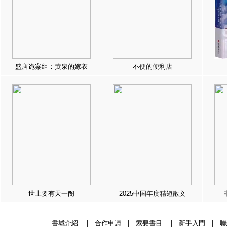
盛唐诡案组：黄泉的嫁衣
不便的便利店
世上要有天一阁
2025中国年度精短散文
書城介紹
|
合作申請
|
索要書目
|
新手入門
|
聯