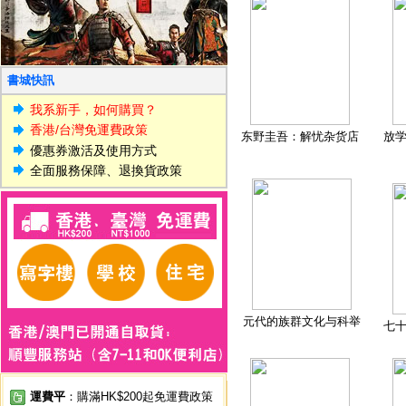
書城快訊
我系新手，如何購買？
香港/台灣免運費政策
东野圭吾：解忧杂货店
放
優惠券激活及使用方式
全面服務保障、退換貨政策
元代的族群文化与科举
七
運費平
：購滿HK$200起免運費政策