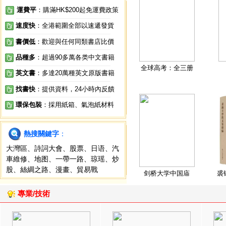
運費平
：購滿HK$200起免運費政策
速度快
：全港範圍全部以速遞發貨
書價低
：歡迎與任何同類書店比價
品種多
：超過90多萬各类中文書籍
全球高考：全三册
英文書
：多達20萬種英文原版書籍
找書快
：提供資料，24小時內反饋
環保包裝
：採用紙箱、氣泡紙材料
熱搜關鍵字
：
大灣區
、
詩詞大會
、
股票
、
日语
、
汽
車維修
、
地图
、
一帶一路
、
琼瑶
、
炒
股
、
絲綢之路
、
漫畫
、
貿易戰
剑桥大学中国庙
裘
專業/技術