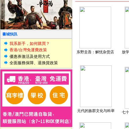
書城快訊
我系新手，如何購買？
香港/台灣免運費政策
东野圭吾：解忧杂货店
放
優惠券激活及使用方式
全面服務保障、退換貨政策
元代的族群文化与科举
七