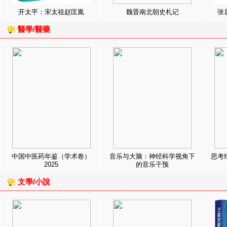
开太平：宋太祖赵匡胤
魏晋南北朝史札记
张
醫學/醫藥
中国中医药年鉴（学术卷）
音乐与大脑：神经科学视角下
思考
2025
的音乐干预
文學/小說