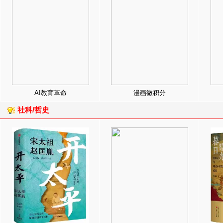
AI教育革命
漫画微积分
社科/哲史