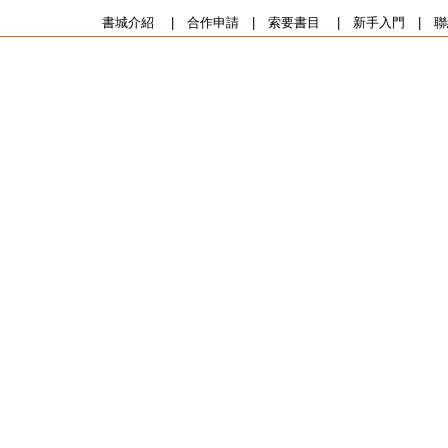
書城介紹
|
合作申請
|
索要書目
|
新手入門
|
聯