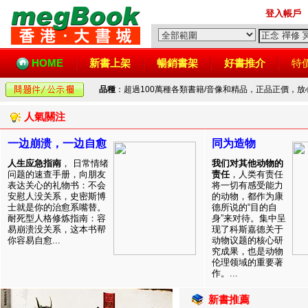
登入帳戶
HOME
新書上架
暢銷書架
好書推介
特
品種
：超過100萬種各類書籍/音像和精品，正品正價，
人氣關注
一边崩溃，一边自愈
同为造物
人生应急指南
， 日常情绪
我们对其他动物的
问题的速查手册，向朋友
责任
，人类有责任
表达关心的礼物书：不会
将一切有感受能力
安慰人没关系，史密斯博
的动物，都作为康
士就是你的治愈系嘴替。
德所说的“目的自
耐死型人格修炼指南：容
身”来对待。集中呈
易崩溃没关系，这本书帮
现了科斯嘉德关于
你容易自愈...
动物议题的核心研
究成果，也是动物
伦理领域的重要著
作。...
新書推薦