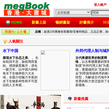
登入帳戶
HOME
新書上架
暢銷書架
好書推介
特
品種
：超過100萬種各類書籍/音像和精品，正品正價，
人氣關注
水下中国
外邦代理人制与城
展现水下生态之美
。 。生
古代希腊世界的制度网
命轮回不息，旅程周而复
络
，以古希腊重要的荣
始。洄游披星戴月，进化
制度“外邦代理人制”为透
一眼万年。以中国六种特
镜，透视城邦从“无政府
有水下生物串联六大水
会”到帝国等级秩序的根
域，全面介绍魅力丰富的
转型，为解读古代地中
水下生物多样性和不可思
世界的权力变迁提供了
议的人文奇观...
新视角...
新書推薦