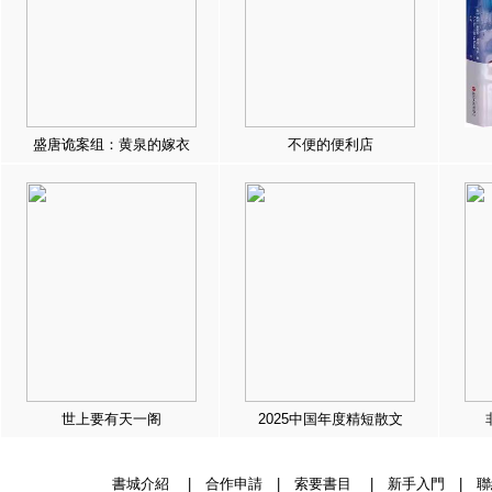
盛唐诡案组：黄泉的嫁衣
不便的便利店
世上要有天一阁
2025中国年度精短散文
書城介紹
|
合作申請
|
索要書目
|
新手入門
|
聯