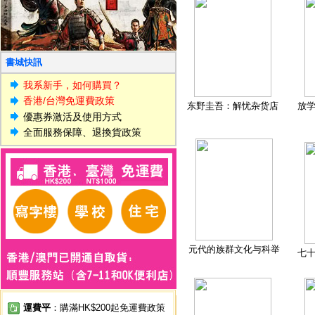
書城快訊
我系新手，如何購買？
香港/台灣免運費政策
东野圭吾：解忧杂货店
放
優惠券激活及使用方式
全面服務保障、退換貨政策
元代的族群文化与科举
七
運費平
：購滿HK$200起免運費政策