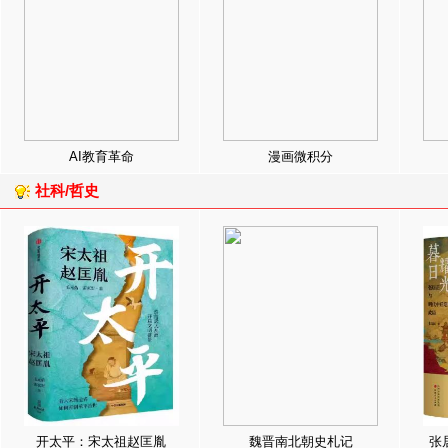
AI教育革命
漫画微积分
社科/哲史
开太平：宋太祖赵匡胤
魏晋南北朝史札记
张