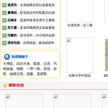
速度快
：全港範圍全部以速遞發貨
書價低
：歡迎與任何同類書店比價
品種多
：超過90多萬各类中文書籍
全球高考：全三册
英文書
：多達20萬種英文原版書籍
找書快
：提供資料，24小時內反饋
環保包裝
：採用紙箱、氣泡紙材料
熱搜關鍵字
：
大灣區
、
詩詞大會
、
股票
、
日语
、
汽
車維修
、
地图
、
一帶一路
、
琼瑶
、
炒
股
、
絲綢之路
、
漫畫
、
貿易戰
剑桥大学中国庙
裘
專業/技術