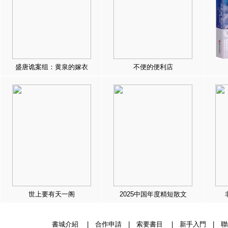
盛唐诡案组：黄泉的嫁衣
不便的便利店
世上要有天一阁
2025中国年度精短散文
書城介紹
|
合作申請
|
索要書目
|
新手入門
|
聯