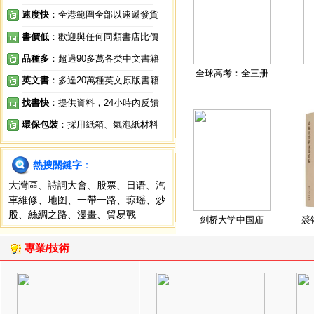
速度快
：全港範圍全部以速遞發貨
書價低
：歡迎與任何同類書店比價
品種多
：超過90多萬各类中文書籍
全球高考：全三册
英文書
：多達20萬種英文原版書籍
找書快
：提供資料，24小時內反饋
環保包裝
：採用紙箱、氣泡紙材料
熱搜關鍵字
：
大灣區
、
詩詞大會
、
股票
、
日语
、
汽
車維修
、
地图
、
一帶一路
、
琼瑶
、
炒
股
、
絲綢之路
、
漫畫
、
貿易戰
剑桥大学中国庙
裘
專業/技術