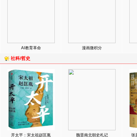
AI教育革命
漫画微积分
社科/哲史
开太平：宋太祖赵匡胤
魏晋南北朝史札记
张