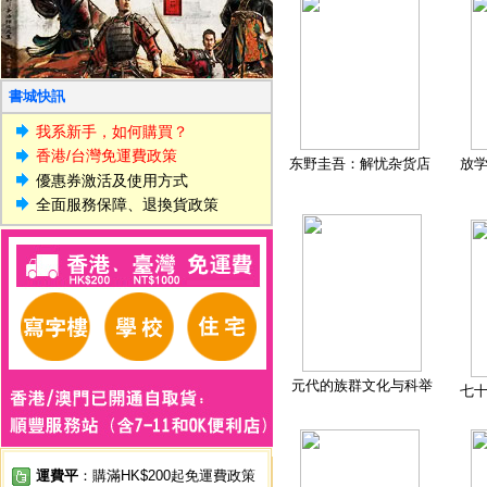
書城快訊
我系新手，如何購買？
香港/台灣免運費政策
东野圭吾：解忧杂货店
放
優惠券激活及使用方式
全面服務保障、退換貨政策
元代的族群文化与科举
七
運費平
：購滿HK$200起免運費政策