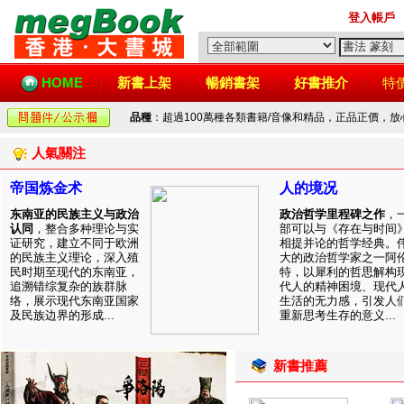
登入帳戶
HOME
新書上架
暢銷書架
好書推介
特
品種
：超過100萬種各類書籍/音像和精品，正品正價，
人氣關注
帝国炼金术
人的境况
东南亚的民族主义与政治
政治哲学里程碑之作
，
认同
，整合多种理论与实
部可以与《存在与时间
证研究，建立不同于欧洲
相提并论的哲学经典。
的民族主义理论，深入殖
大的政治哲学家之一阿
民时期至现代的东南亚，
特，以犀利的哲思解构
追溯错综复杂的族群脉
代人的精神困境、现代
络，展示现代东南亚国家
生活的无力感，引发人
及民族边界的形成...
重新思考生存的意义...
新書推薦