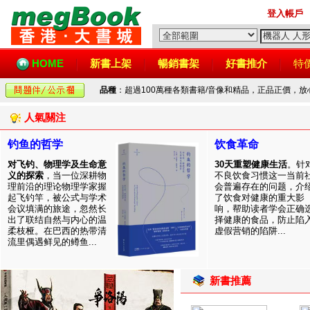
登入帳戶
HOME
新書上架
暢銷書架
好書推介
特
品種
：超過100萬種各類書籍/音像和精品，正品正價，
人氣關注
钓鱼的哲学
饮食革命
对飞钓、物理学及生命意
30天重塑健康生活
。针
义的探索
，当一位深耕物
不良饮食习惯这一当前
理前沿的理论物理学家握
会普遍存在的问题，介
起飞钓竿，被公式与学术
了饮食对健康的重大影
会议填满的旅途，忽然长
响，帮助读者学会正确
出了联结自然与内心的温
择健康的食品，防止陷
柔枝桠。在巴西的热带清
虚假营销的陷阱...
流里偶遇鲜见的鳟鱼...
新書推薦