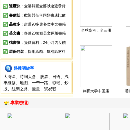
速度快
：全港範圍全部以速遞發貨
書價低
：歡迎與任何同類書店比價
品種多
：超過90多萬各类中文書籍
全球高考：全三册
英文書
：多達20萬種英文原版書籍
找書快
：提供資料，24小時內反饋
環保包裝
：採用紙箱、氣泡紙材料
熱搜關鍵字
：
大灣區
、
詩詞大會
、
股票
、
日语
、
汽
車維修
、
地图
、
一帶一路
、
琼瑶
、
炒
股
、
絲綢之路
、
漫畫
、
貿易戰
剑桥大学中国庙
裘
專業/技術