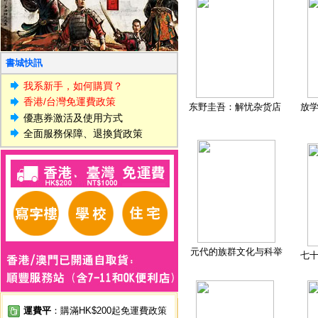
書城快訊
我系新手，如何購買？
香港/台灣免運費政策
东野圭吾：解忧杂货店
放
優惠券激活及使用方式
全面服務保障、退換貨政策
元代的族群文化与科举
七
運費平
：購滿HK$200起免運費政策