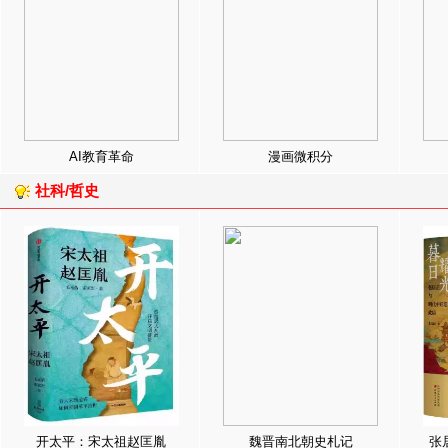
AI教育革命
漫画微积分
社科/哲史
开太平：宋太祖赵匡胤
魏晋南北朝史札记
张