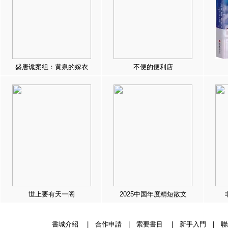
盛唐诡案组：黄泉的嫁衣
不便的便利店
世上要有天一阁
2025中国年度精短散文
書城介紹
|
合作申請
|
索要書目
|
新手入門
|
聯