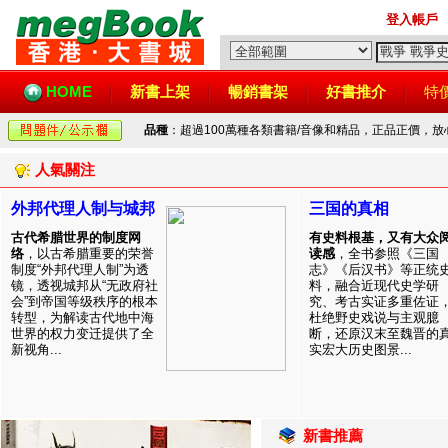
登入帳戶
HOME
新書上架
暢銷書架
好書推介
特
品種
：超過100萬種各類書籍/音像和精品，正品正價，
人氣關注
外邦代理人制与城邦
三国的真相
古代希腊世界的制度网
有史料根基，又有大众
络
，以古希腊重要的荣誉
读感
，全书参照《三国
制度“外邦代理人制”为透
志》《后汉书》等正统
镜，透视城邦从“无政府社
料，融合近现代史学研
会”到帝国等级秩序的根本
究、考古实证多重佐证
转型，为解读古代地中海
杜绝野史戏说与主观臆
世界的权力变迁提供了全
断，还原汉末至魏晋的
新视角...
实宏大历史图景...
新書推薦