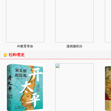
AI教育革命
漫画微积分
社科/哲史