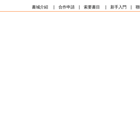
書城介紹
|
合作申請
|
索要書目
|
新手入門
|
聯