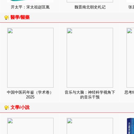
开太平：宋太祖赵匡胤
魏晋南北朝史札记
张
醫學/醫藥
中国中医药年鉴（学术卷）
音乐与大脑：神经科学视角下
思考
2025
的音乐干预
文學/小說