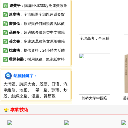
運費平
：購滿HK$200起免運費政策
速度快
：全港範圍全部以速遞發貨
書價低
：歡迎與任何同類書店比價
品種多
：超過90多萬各类中文書籍
全球高考：全三册
英文書
：多達20萬種英文原版書籍
找書快
：提供資料，24小時內反饋
環保包裝
：採用紙箱、氣泡紙材料
熱搜關鍵字
：
大灣區
、
詩詞大會
、
股票
、
日语
、
汽
車維修
、
地图
、
一帶一路
、
琼瑶
、
炒
股
、
絲綢之路
、
漫畫
、
貿易戰
剑桥大学中国庙
裘
專業/技術