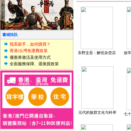
書城快訊
我系新手，如何購買？
香港/台灣免運費政策
东野圭吾：解忧杂货店
放
優惠券激活及使用方式
全面服務保障、退換貨政策
元代的族群文化与科举
七