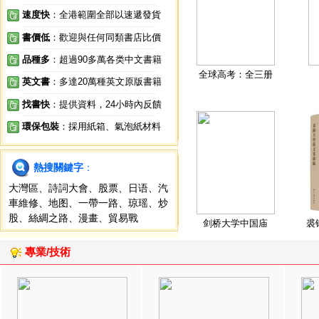
速度快
：全港範圍全部以速遞發貨
書價低
：歡迎與任何同類書店比價
品種多
：超過90多萬各类中文書籍
全球高考：全三册
英文書
：多達20萬種英文原版書籍
找書快
：提供資料，24小時內反饋
環保包裝
：採用紙箱、氣泡紙材料
熱搜關鍵字
：
大灣區
、
詩詞大會
、
股票
、
日语
、
汽
車維修
、
地图
、
一帶一路
、
琼瑶
、
炒
股
、
絲綢之路
、
漫畫
、
貿易戰
剑桥大学中国庙
裘
專業/技術