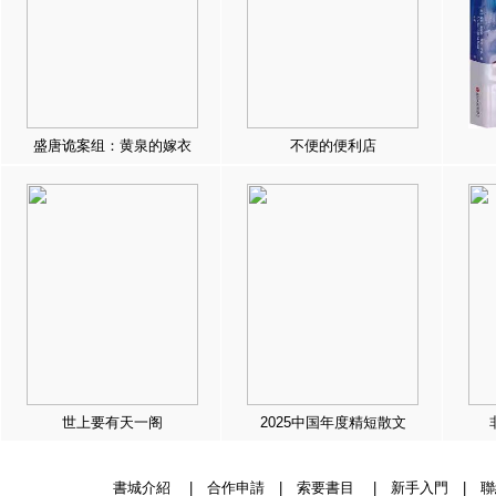
盛唐诡案组：黄泉的嫁衣
不便的便利店
世上要有天一阁
2025中国年度精短散文
書城介紹
|
合作申請
|
索要書目
|
新手入門
|
聯