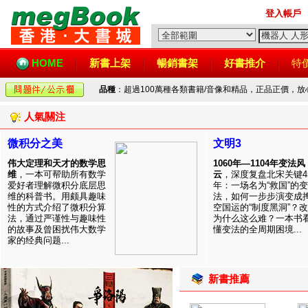
登入帳戶
HOME
新書上架
暢銷書架
好書推介
特
品種
：超過100萬種各類書籍/音像和精品，正品正價，
人氣關注
微积分之美
文明3
伟大定理和天才的数学思
1060年—1104年变法风
维
，一本可帮助所有数学
云
，深度复盘北宋关键4
爱好者理解微积分底层思
年：一场名为“救国”的变
维的科普书。用颇具趣味
法，如何一步步演变成
性的方式介绍了微积分算
空国运的“制度黑洞”？
法，通过严谨性与趣味性
为什么这么难？一本书
的故事及曾困扰伟大数学
懂变法的全周期困境...
家的经典问题...
新書推薦