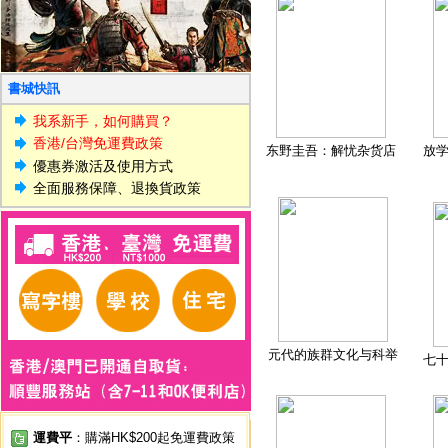
書城快訊
我系新手，如何購買？
香港/台灣免運費政策
东野圭吾：解忧杂货店
放
優惠券激活及使用方式
全面服務保障、退換貨政策
元代的族群文化与科举
七
運費平
：購滿HK$200起免運費政策