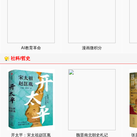
AI教育革命
漫画微积分
社科/哲史
开太平：宋太祖赵匡胤
魏晋南北朝史札记
张