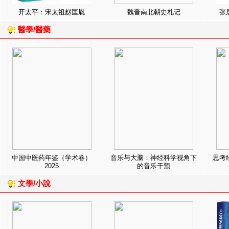
开太平：宋太祖赵匡胤
魏晋南北朝史札记
张
醫學/醫藥
中国中医药年鉴（学术卷）
音乐与大脑：神经科学视角下
思考
2025
的音乐干预
文學/小說