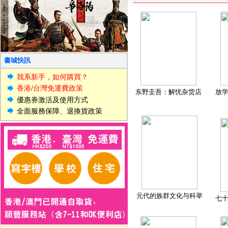
書城快訊
我系新手，如何購買？
香港/台灣免運費政策
东野圭吾：解忧杂货店
放
優惠券激活及使用方式
全面服務保障、退換貨政策
元代的族群文化与科举
七