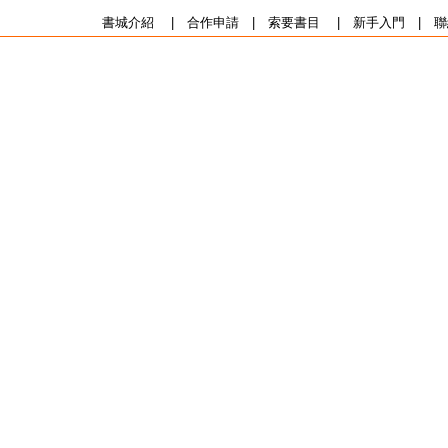
書城介紹
|
合作申請
|
索要書目
|
新手入門
|
聯