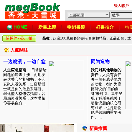
登入帳戶
HOME
新書上架
暢銷書架
好書推介
特
品種
：超過100萬種各類書籍/音像和精品，正品正價，
人氣關注
一边崩溃，一边自愈
同为造物
人生应急指南
， 日常情绪
我们对其他动物的
问题的速查手册，向朋友
责任
，人类有责任
表达关心的礼物书：不会
将一切有感受能力
安慰人没关系，史密斯博
的动物，都作为康
士就是你的治愈系嘴替。
德所说的“目的自
耐死型人格修炼指南：容
身”来对待。集中呈
易崩溃没关系，这本书帮
现了科斯嘉德关于
你容易自愈...
动物议题的核心研
究成果，也是动物
伦理领域的重要著
作。...
新書推薦