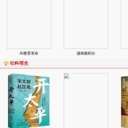
AI教育革命
漫画微积分
社科/哲史