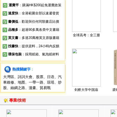
運費平
：購滿HK$200起免運費政策
速度快
：全港範圍全部以速遞發貨
書價低
：歡迎與任何同類書店比價
品種多
：超過90多萬各类中文書籍
全球高考：全三册
英文書
：多達20萬種英文原版書籍
找書快
：提供資料，24小時內反饋
環保包裝
：採用紙箱、氣泡紙材料
熱搜關鍵字
：
大灣區
、
詩詞大會
、
股票
、
日语
、
汽
車維修
、
地图
、
一帶一路
、
琼瑶
、
炒
股
、
絲綢之路
、
漫畫
、
貿易戰
剑桥大学中国庙
裘
專業/技術