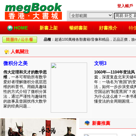
登入帳戶
HOME
新書上架
暢銷書架
好書推介
特
品種
：超過100萬種各類書籍/音像和精品，正品正價，
人氣關注
微积分之美
文明3
伟大定理和天才的数学思
1060年—1104年变法风
维
，一本可帮助所有数学
云
，深度复盘北宋关键4
爱好者理解微积分底层思
年：一场名为“救国”的变
维的科普书。用颇具趣味
法，如何一步步演变成
性的方式介绍了微积分算
空国运的“制度黑洞”？
法，通过严谨性与趣味性
为什么这么难？一本书
的故事及曾困扰伟大数学
懂变法的全周期困境...
家的经典问题...
新書推薦