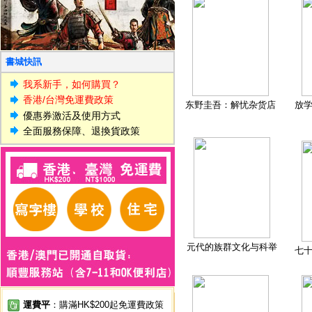
書城快訊
我系新手，如何購買？
香港/台灣免運費政策
东野圭吾：解忧杂货店
放
優惠券激活及使用方式
全面服務保障、退換貨政策
元代的族群文化与科举
七
運費平
：購滿HK$200起免運費政策