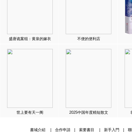
盛唐诡案组：黄泉的嫁衣
不便的便利店
世上要有天一阁
2025中国年度精短散文
書城介紹
|
合作申請
|
索要書目
|
新手入門
|
聯