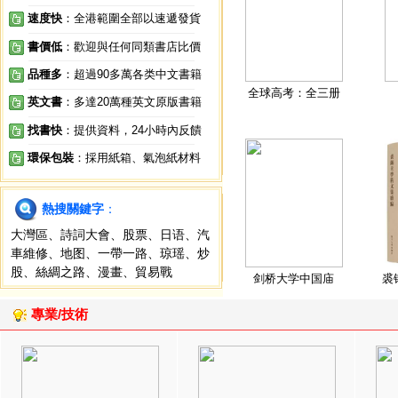
速度快
：全港範圍全部以速遞發貨
書價低
：歡迎與任何同類書店比價
品種多
：超過90多萬各类中文書籍
全球高考：全三册
英文書
：多達20萬種英文原版書籍
找書快
：提供資料，24小時內反饋
環保包裝
：採用紙箱、氣泡紙材料
熱搜關鍵字
：
大灣區
、
詩詞大會
、
股票
、
日语
、
汽
車維修
、
地图
、
一帶一路
、
琼瑶
、
炒
股
、
絲綢之路
、
漫畫
、
貿易戰
剑桥大学中国庙
裘
專業/技術