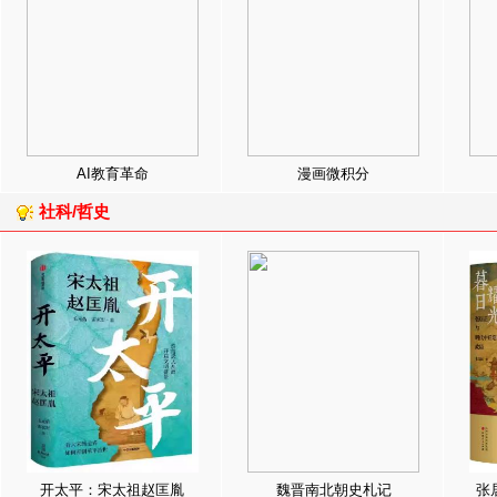
AI教育革命
漫画微积分
社科/哲史
开太平：宋太祖赵匡胤
魏晋南北朝史札记
张