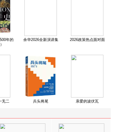
500年的
余华2026全新演讲集
2026政策热点面对面
）
一无二
兵头将尾
亲爱的波伏瓦