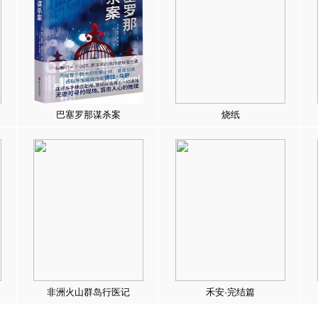
巴塞罗那谋杀案
烧纸
非洲火山群岛行医记
禾安·完结篇