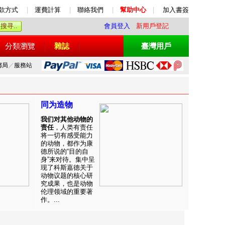
款方式
|
運費計算
|
聯絡我們
|
幫助中心
|
加入書簽
會員登入
新用戶登記
分類瀏覽
雜誌
臺灣用戶
郵局
／
服務站
同为造物
我们对其他动物的
责任
，人类有责任
将一切有感受能力
的动物，都作为康
德所说的“目的自
身”来对待。集中呈
现了科斯嘉德关于
动物议题的核心研
究成果，也是动物
伦理领域的重要著
作。...