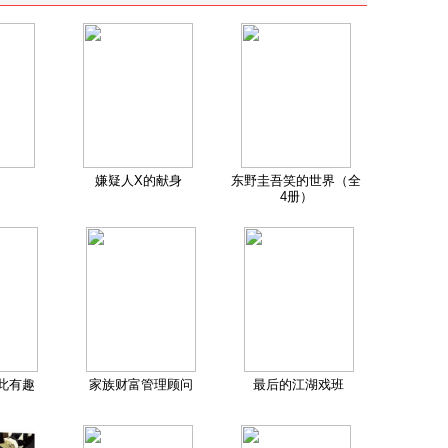
嫌疑人X的献身
东野圭吾笑的世界（全
4册）
此有趣
家族财富管理顾问
最后的江湖戏班