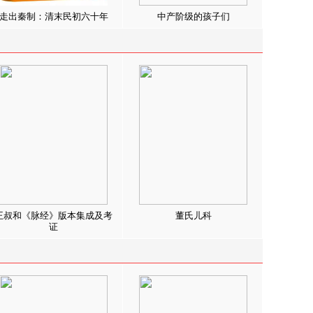
走出秦制：清末民初六十年
中产阶级的孩子们
王叔和《脉经》版本集成及考
董氏儿科
证