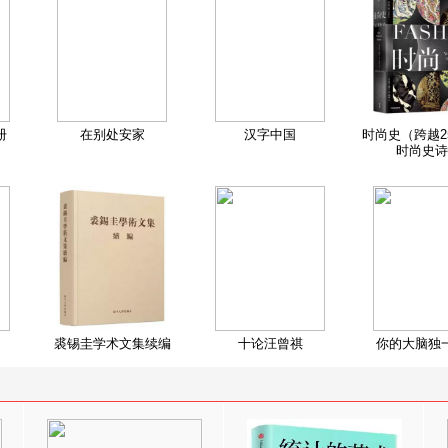
册
在别处安家
汉字中国
时尚史（跨越2
时尚史诗
裘锡圭学术文集续编
十论汪曾祺
你的大脑独