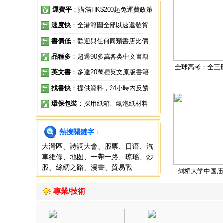
運費平
：購滿HK$200起免運費政策
速度快
：全港範圍全部以速遞發貨
書價低
：歡迎與任何同類書店比價
品種多
：超過90多萬各类中文書籍
全球高考：全三
英文書
：多達20萬種英文原版書籍
找書快
：提供資料，24小時內反饋
環保包裝
：採用紙箱、氣泡紙材料
熱搜關鍵字
：
大灣區
、
詩詞大會
、
股票
、
日语
、
汽
車維修
、
地图
、
一帶一路
、
琼瑶
、
炒
股
、
絲綢之路
、
漫畫
、
貿易戰
剑桥大学中国庙
專業/技術