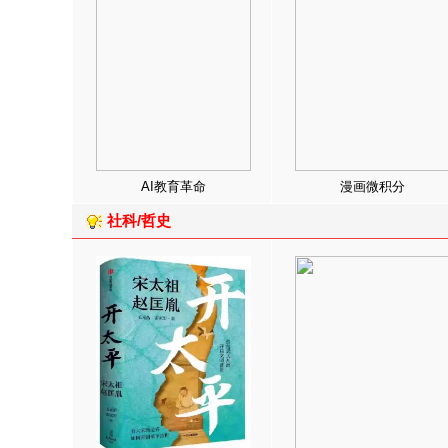
AI教育革命
漫画微积分
社科/哲史