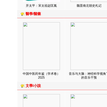
开太平：宋太祖赵匡胤
魏晋南北朝史札记
醫學/醫藥
中国中医药年鉴（学术卷）
音乐与大脑：神经科学视角
2025
的音乐干预
文學/小說