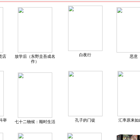
白夜行
货店
放学后（东野圭吾成名
恶意
作）
科举
孔子的门徒
汇率原来如
七十二物候：顺时生活