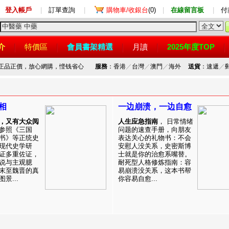
登入帳戶
|
訂單查詢
|
購物車/收銀台
(0)
|
在線留言板
|
付
介
特價區
會員書架精選
月讀
2025年度TOP
，正品正價，放心網購，悭钱省心
服務
：香港
／
台灣
／
澳門
／
海外
送貨
：速遞
／
相
一边崩溃，一边自愈
，又有大众阅
人生应急指南
， 日常情绪
参照《三国
问题的速查手册，向朋友
书》等正统史
表达关心的礼物书：不会
现代史学研
安慰人没关系，史密斯博
证多重佐证，
士就是你的治愈系嘴替。
说与主观臆
耐死型人格修炼指南：容
末至魏晋的真
易崩溃没关系，这本书帮
景...
你容易自愈...