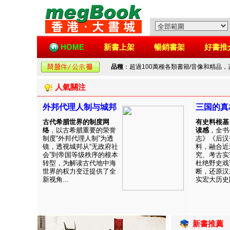
HOME
新書上架
暢銷書架
好書推
品種
：超過100萬種各類書籍/音像和精品
人氣關注
外邦代理人制与城邦
三国的真
古代希腊世界的制度网
有史料根基
络
，以古希腊重要的荣誉
读感
，全书
制度“外邦代理人制”为透
志》《后汉
镜，透视城邦从“无政府社
料，融合近
会”到帝国等级秩序的根本
究、考古实
转型，为解读古代地中海
杜绝野史戏
世界的权力变迁提供了全
断，还原汉
新视角...
实宏大历史图
新書推薦