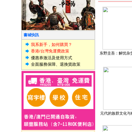
書城快訊
我系新手，如何購買？
香港/台灣免運費政策
东野圭吾：解忧杂
優惠券激活及使用方式
全面服務保障、退換貨政策
元代的族群文化与